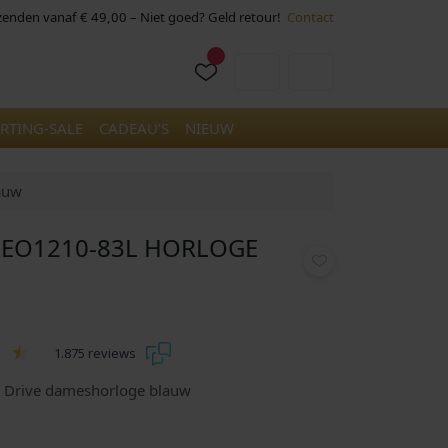
rzenden vanaf € 49,00 – Niet goed? Geld retour!
Contact
Cart
Account
RTING-SALE
CADEAU’S
NIEUW
auw
E EO1210-83L HORLOGE
1.875 reviews
o Drive dameshorloge blauw