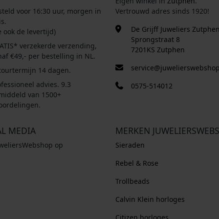
Eigen winkel in
Zutphen
.
steld voor 16:30 uur, morgen in
Vertrouwd adres sinds 1920!
s.
De Grijff Juweliers Zutphe
e ook de levertijd)
Sprongstraat 8
ATIS* verzekerde verzending,
7201KS Zutphen
af €49,- per bestelling in NL.
service@juwelierswebshop
tourtermijn 14 dagen.
fessioneel advies. 9.3
0575-514012
middeld van 1500+
oordelingen.
AL MEDIA
MERKEN JUWELIERSWEB
uweliersWebshop op
Sieraden
Rebel & Rose
Trollbeads
Calvin Klein horloges
Citizen horloges