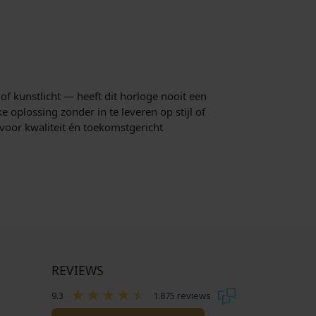
f kunstlicht — heeft dit horloge nooit een
 oplossing zonder in te leveren op stijl of
t voor kwaliteit én toekomstgericht
REVIEWS
9.3
1.875 reviews