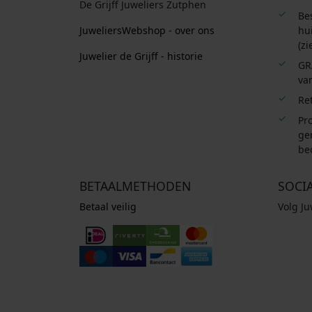
De Grijff Juweliers Zutphen
Be
JuweliersWebshop - over ons
hui
(zi
Juwelier de Grijff - historie
GR
van
Re
Pro
ge
be
BETAALMETHODEN
SOCI
Betaal veilig
Volg J