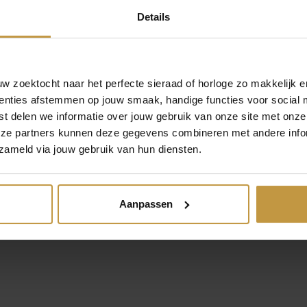
Details
 zoektocht naar het perfecte sieraad of horloge zo makkelijk e
enties afstemmen op jouw smaak, handige functies voor social 
izen horloges Eco Drive Dames – Citizen watches online.
t delen we informatie over jouw gebruik van onze site met onze
verzekerde verzending in Nederland bij JuweliersWebshop.
eze partners kunnen deze gegevens combineren met andere infor
zameld via jouw gebruik van hun diensten.
Aanpassen