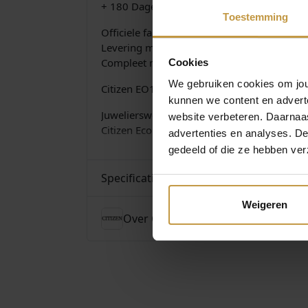
+ 180 Dagen gangreserve
Toestemming
Officiele fabrieksgarantie 2 jaar
Levering met NL-gebruiksaanwijzing!
Compleet met luxe Citizen Watch-Box
Cookies
We gebruiken cookies om jouw
Citizen EO1210-83L
kunnen we content en advert
Juwelierswebshop.nl is officieel dealer Cit
website verbeteren. Daarnaas
Citizen Eco Drive horloges dames. GRATIS 
advertenties en analyses. D
gedeeld of die ze hebben ver
Specificaties
Weigeren
Over Citizen Horloges Eco Drive