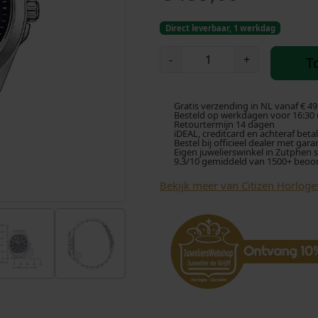
Direct leverbaar, 1 werkdag
C
-
+
T
i
t
i
Gratis verzending in NL vanaf € 49
z
Besteld op werkdagen voor 16:30 u
Retourtermijn 14 dagen
e
iDEAL, creditcard en achteraf beta
Bestel bij officieel dealer met gara
n
Eigen juwelierswinkel in Zutphen 
9.3/10 gemiddeld van 1500+ beoo
E
c
Bekijk meer van Citizen Horloge
o
-
D
r
i
v
e
E