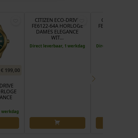
€
199,00
€
CITIZEN ECO-DRIVE
CITIZEN ECO-D
FE6122-64A HORLOGE
FE6121-67X HOR
DAMES ELEGANCE
DAMES ELEGA
WIT…
ROZ…
Direct leverbaar, 1 werkdag
Direct leverbaar, 1 
€
199,00
-DRIVE
ORLOGE
GANCE
 1 werkdag