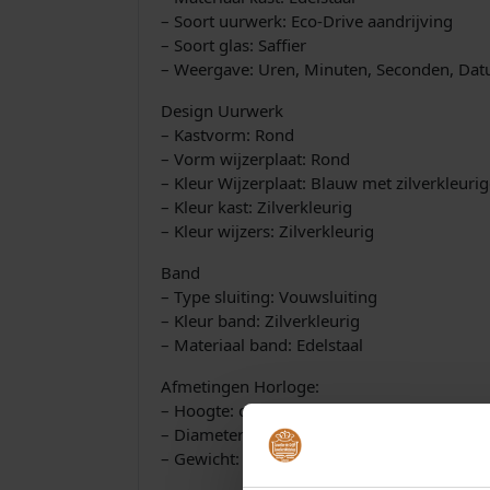
– Soort uurwerk: Eco-Drive aandrijving
– Soort glas: Saffier
– Weergave: Uren, Minuten, Seconden, Da
Design Uurwerk
– Kastvorm: Rond
– Vorm wijzerplaat: Rond
– Kleur Wijzerplaat: Blauw met zilverkleuri
– Kleur kast: Zilverkleurig
– Kleur wijzers: Zilverkleurig
Band
– Type sluiting: Vouwsluiting
– Kleur band: Zilverkleurig
– Materiaal band: Edelstaal
Afmetingen Horloge:
– Hoogte: ca. 8,7 mm
– Diameter: ca. 33,5 mm
– Gewicht: ca. 86 gram