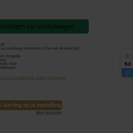
oevoegen aan winkelwagen
,00
ur, vandaag verzonden. (Zie ook de levertijd.)
len mogelijk
ntie
9.3
sinds 1920
rdelingen
s Eco Drive
Bekijk meer horloges