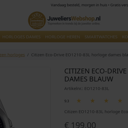
Vandaag besteld, morgen in huis • Gratis ve
HORLOGES DAMES
HORLOGE HEREN
SMARTWATCHES
KO
izen horloges
Citizen Eco-Drive EO1210-83L horloge dames bl
CITIZEN ECO-DRIV
DAMES BLAUW
Artikelnr.: EO1210-83L
9.3
Citizen EO1210-83L horloge Ec
€
199,00