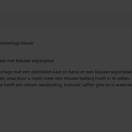
O
1
2
1
0
-
8
meshorloge blauw
3
L
h
aal met blauwe wijzerplaat
o
r
orloge met een edelstalen kast en band en een blauwe wijzerplaat
l
iek, waardoor u nooit meer een nieuwe batterij hoeft in te zetten
o
ge heeft een datum aanduiding, krasvast saffier glas en is waterdi
g
e
d
a
m
e
s