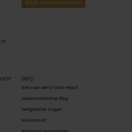
Bekijk alle beoordelingen
n
.nl
SHOP
INFO
Niet naar wens? Geld retour!
JuweliersWebshop Blog
Veelgestelde vragen
Nieuwsbrief
Algemene voorwaarden