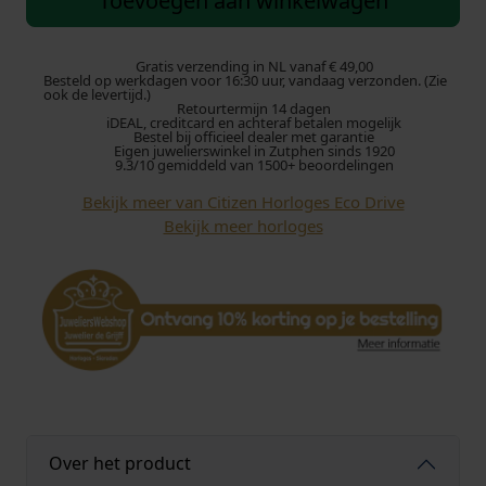
Toevoegen aan winkelwagen
i
z
e
Gratis verzending in NL vanaf € 49,00
Besteld op werkdagen voor 16:30 uur, vandaag verzonden. (Zie
n
ook de levertijd.)
Retourtermijn 14 dagen
A
iDEAL, creditcard en achteraf betalen mogelijk
W
Bestel bij officieel dealer met garantie
Eigen juwelierswinkel in Zutphen sinds 1920
1
9.3/10 gemiddeld van 1500+ beoordelingen
7
Bekijk meer van Citizen Horloges Eco Drive
5
Bekijk meer horloges
3
-
1
0
A
h
o
r
l
o
Over het product
g