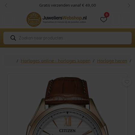
Skip to content
Skip to footer
Gratis verzenden vanaf € 49,00
Vorige
Vol
0
Cart
Account
P
r
o
d
u
c
Home
Horloges online - horloges kopen
Horloge heren
t
e
n
z
o
e
k
e
n