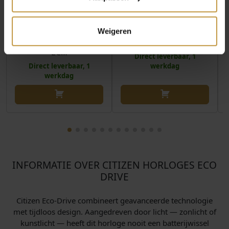
CITIZEN BN0167-09W
CITIZEN WAVE
Weigeren
HORLOGE LIMITED
TRACKER JV3000-13E
EDITION PROMASTER
HORLOGE
EC…
Direct leverbaar, 1
Direct leverbaar, 1
werkdag
werkdag
INFORMATIE OVER CITIZEN HORLOGES ECO
DRIVE
Citizen Eco-Drive combineert geavanceerde technologie
met tijdloos design. Aangedreven door licht — zonlicht of
kunstlicht — heeft dit horloge nooit een batterijwissel