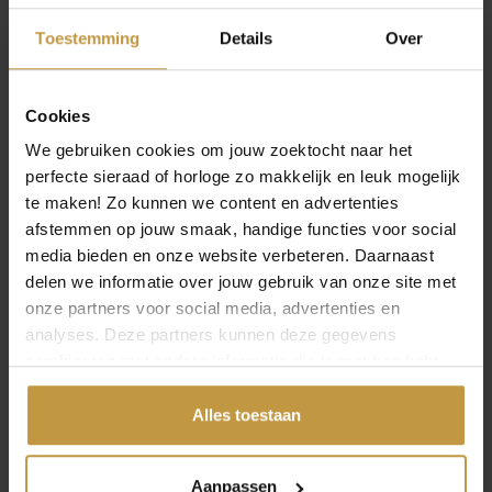
Specificaties
Toestemming
Details
Over
Over Citizen Horloges Eco Drive
Cookies
We gebruiken cookies om jouw zoektocht naar het
perfecte sieraad of horloge zo makkelijk en leuk mogelijk
te maken! Zo kunnen we content en advertenties
MEER VAN CITIZEN HORLOGES ECO
afstemmen op jouw smaak, handige functies voor social
DRIVE
media bieden en onze website verbeteren. Daarnaast
delen we informatie over jouw gebruik van onze site met
onze partners voor social media, advertenties en
analyses. Deze partners kunnen deze gegevens
combineren met andere informatie die je met hen hebt
gedeeld of die ze hebben verzameld via jouw gebruik van
hun diensten.
Alles toestaan
€
329,00
€
549,00
Aanpassen