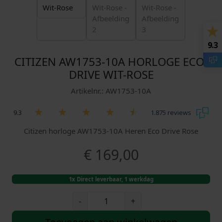
9.3
CITIZEN AW1753-10A HORLOGE ECO-
DRIVE WIT-ROSE
Artikelnr.: AW1753-10A
9.3
1.875 reviews
Citizen horloge AW1753-10A Heren Eco Drive Rose
€
169,00
1x Direct leverbaar, 1 werkdag
C
-
+
i
t