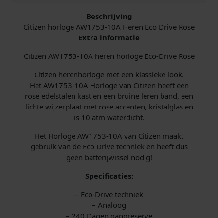
e
E
Beschrijving
c
Citizen horloge AW1753-10A Heren Eco Drive Rose
o
Extra informatie
-
Citizen AW1753-10A heren horloge Eco-Drive Rose
D
r
Citizen herenhorloge met een klassieke look.
i
Het AW1753-10A Horloge van Citizen heeft een
v
rose edelstalen kast en een bruine leren band, een
e
lichte wijzerplaat met rose accenten, kristalglas en
W
is 10 atm waterdicht.
i
t
Het Horloge AW1753-10A van Citizen maakt
-
gebruik van de Eco Drive techniek en heeft dus
R
geen batterijwissel nodig!
o
s
Specificaties:
e
– Eco-Drive techniek
a
– Analoog
a
– 240 Dagen gangreserve
n