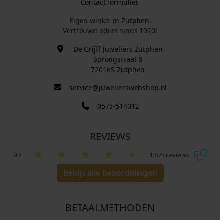
Contact formulier.
Eigen winkel in
Zutphen
.
Vertrouwd adres sinds 1920!
De Grijff Juweliers Zutphen
Sprongstraat 8
7201KS Zutphen
service@juwelierswebshop.nl
0575-514012
REVIEWS
9.3
1.875 reviews
Bekijk alle beoordelingen
BETAALMETHODEN