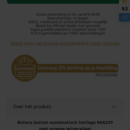
o
v
9.3
a
Gratis verzending in NL vanaf € 49,00
Retourtermijn 14 dagen
S
iDEAL, creditcard en achteraf betalen mogelijk
Bestel bij officieel dealer met garantie
u
Eigen juwelierswinkel in Zutphen sinds 1920
t
9.3/10 gemiddeld van 1500+ beoordelingen
t
Bekijk meer van Bulova Horloges
Bekijk meer horloges
o
n
A
u
t
o
m
a
a
t
Over het product
H
e
Bulova Sutton automatisch horloge 96A329
r
met groene wijzerplaat
e