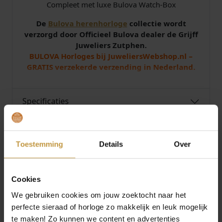
Compleet met luxe Bulova Watch-Box
De
Bulova herenhorloge
collectie wordt
verzorgd door Officieel Bulova dealer de Grijff
Juweliers Zutphen.
BULOVA Horloges bij JuweliersWebshop.nl –
GRATIS verzekerde verzending in Nederland.
Specificaties
Over Bulova Horloges
Toestemming
Details
Over
Cookies
We gebruiken cookies om jouw zoektocht naar het
MEER VAN BULOVA HORLOGES
€
449,00
€
449,00
perfecte sieraad of horloge zo makkelijk en leuk mogelijk
te maken! Zo kunnen we content en advertenties