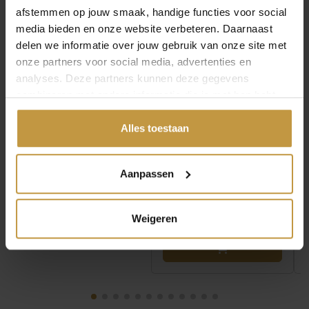
BULOVA MARINE STAR
BULOVA MARINE STAR
afstemmen op jouw smaak, handige functies voor social
AUTOMAAT
AUTOMAAT
media bieden en onze website verbeteren. Daarnaast
HERENHORLOGE
HERENHORLOGE
delen we informatie over jouw gebruik van onze site met
98B471 GROEN
98B466 BLAUW
onze partners voor social media, advertenties en
Direct leverbaar, 1
Direct leverbaar, 1
analyses. Deze partners kunnen deze gegevens
werkdag
werkdag
combineren met andere informatie die je met hen hebt
gedeeld of die ze hebben verzameld via jouw gebruik van
hun diensten.
Alles toestaan
Aanpassen
Weigeren