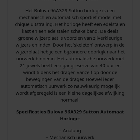
n
Het Bulova 96A329 Sutton horloge is een
h
mechanisch en automatisch sportief model met
o
chique uitstraling. Het horloge heeft een edelstalen
r
kast en een edelstalen schakelband. De deels
l
groene wijzerplaat is voorzien van zilverkleurige
o
wijzers en index. Door het ‘skeleton’ ontwerp in de
g
wijzerplaat heb je een bijzondere doorkijk naar het
e
uurwerk binnenin. Het automatische uurwerk met
9
21 jewels heeft een gangreserve van 40 uur en
6
windt tijdens het dragen vanzelf op door de
A
bewegingen van de drager. Hoewel ieder
3
automatisch uurwerk zo nauwkeurig mogelijk
2
wordt afgeregeld is een kleine dagelijkse afwijking
9
normaal.
a
a
Specificaties Bulova 96A329 Sutton Automaat
n
Horloge
:
t
a
– Analoog
l
– Mechanisch uurwerk