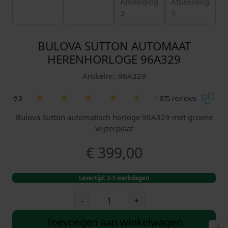
BULOVA SUTTON AUTOMAAT
HERENHORLOGE 96A329
Artikelnr.: 96A329
9.3
1.875 reviews
Bulova Sutton automatisch horloge 96A329 met groene
wijzerplaat
€
399,00
Levertijd: 2-3 werkdagen
B
-
+
u
l
Toevoegen aan winkelwagen