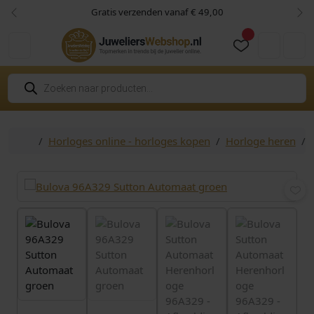
Skip to content
Skip to footer
Gratis verzenden vanaf € 49,00
Vorige
Vol
Cart
Account
P
r
o
d
u
c
Home
Horloges online - horloges kopen
Horloge heren
t
e
n
z
o
e
k
e
n