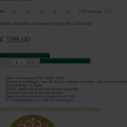
9.3
1.875 reviews
Bulova Maquina Automaat Horloge 98A320 zwart
€
599,00
Direct leverbaar, 1 werkdag
Bulova
Toevoegen aan winkelwagen
-
+
Maquina
Automaat
Herenhorloge
Gratis verzending in NL vanaf € 49,00
98A320
Besteld op werkdagen voor 16:30 uur, vandaag verzonden. (Zie ook de levertijd
Retourtermijn 14 dagen
aantal
iDEAL, creditcard en achteraf betalen mogelijk
Bestel bij officieel dealer met garantie
Eigen juwelierswinkel in Zutphen sinds 1920
9.3/10 gemiddeld van 1500+ beoordelingen
Bekijk meer van Bulova Horloges
Bekijk meer horloges