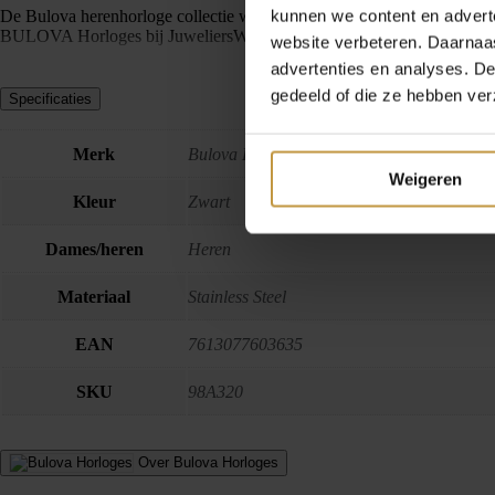
kunnen we content en advert
De Bulova herenhorloge collectie wordt verzorgd door Officieel Bulova
BULOVA Horloges bij JuweliersWebshop.nl – GRATIS verzekerde ver
website verbeteren. Daarnaas
advertenties en analyses. D
gedeeld of die ze hebben ver
Specificaties
Merk
Bulova Horloges
Weigeren
Kleur
Zwart
Dames/heren
Heren
Materiaal
Stainless Steel
EAN
7613077603635
SKU
98A320
Over Bulova Horloges