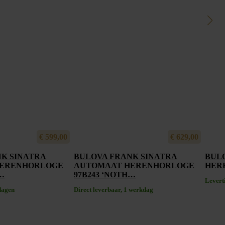
€
599,00
€
629,00
K SINATRA
BULOVA FRANK SINATRA
BUL
HERENHORLOGE
AUTOMAAT HERENHORLOGE
HER
…
97B243 ‘NOTH…
Levert
dagen
Direct leverbaar, 1 werkdag