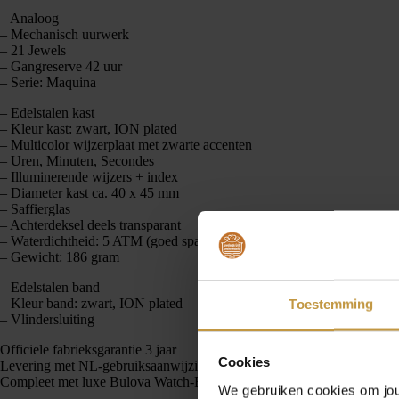
– Analoog
– Mechanisch uurwerk
– 21 Jewels
– Gangreserve 42 uur
– Serie: Maquina
– Edelstalen kast
– Kleur kast: zwart, ION plated
– Multicolor wijzerplaat met zwarte accenten
– Uren, Minuten, Secondes
– Illuminerende wijzers + index
– Diameter kast ca. 40 x 45 mm
– Saffierglas
– Achterdeksel deels transparant
– Waterdichtheid: 5 ATM (goed spatwaterdicht)
– Gewicht: 186 gram
– Edelstalen band
– Kleur band: zwart, ION plated
Toestemming
– Vlindersluiting
Officiele fabrieksgarantie 3 jaar
Cookies
Levering met NL-gebruiksaanwijzing
Compleet met luxe Bulova Watch-Box
We gebruiken cookies om jouw