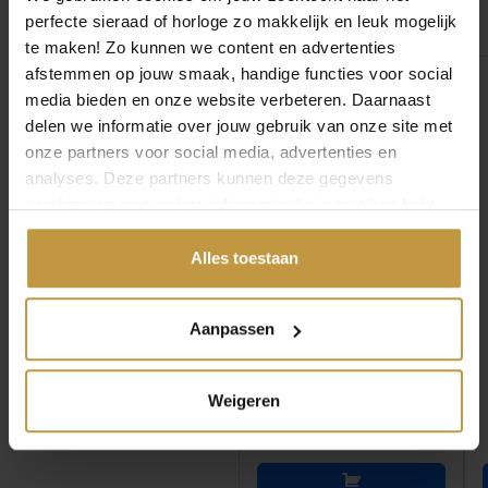
Meer van Bulova Horloges
€
449,00
€
449,00
perfecte sieraad of horloge zo makkelijk en leuk mogelijk
te maken! Zo kunnen we content en advertenties
afstemmen op jouw smaak, handige functies voor social
Bulova Marine
Bulova Marine
media bieden en onze website verbeteren. Daarnaast
Star Automaat
Star Automaat
delen we informatie over jouw gebruik van onze site met
Herenhorloge
Herenhorloge
onze partners voor social media, advertenties en
98B471 Groen
98B466 Blauw
analyses. Deze partners kunnen deze gegevens
Direct leverbaar, 1
Direct leverbaar, 1
combineren met andere informatie die je met hen hebt
werkdag
werkdag
gedeeld of die ze hebben verzameld via jouw gebruik van
hun diensten.
Alles toestaan
Aanpassen
Weigeren