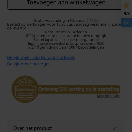
l
Toevoegen aan winkelwagen
o
v
9.3
a
Gratis verzending in NL vanaf € 49,00
Besteld op werkdagen voor 16:30 uur, vandaag verzonden. (Zie ook
O
de levertijd.)
Retourtermijn 14 dagen
c
iDEAL, creditcard en achteraf betalen mogelijk
t
Bestel bij officieel dealer met garantie
Eigen juwelierswinkel in Zutphen sinds 1920
a
9.3/10 gemiddeld van 1500+ beoordelingen
g
Bekijk meer van Bulova Horloges
o
Bekijk meer horloges
n
A
u
t
o
m
a
a
t
H
Over het product
e