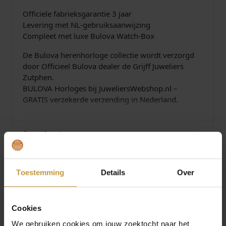
Officiele fabrieksgarantie 3 jaar
Levering met NL-gebruiksaanwijzing
Compleet met luxe Bulova Watch-Box
De Bulova herenhorloge collectie wordt verzorgd
door Officieel Bulova dealer de Grijff Juweliers
Zutphen.
BULOVA Horloges bij JuweliersWebshop.nl –
GRATIS verzekerde verzending in Nederland.
Specificaties
Over Bulova Horloges
Toestemming
Details
Over
Cookies
We gebruiken cookies om jouw zoektocht naar het