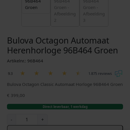
Bulova Octagon Automaat
Herenhorloge 96B464 Groen
Artikelnr.: 96B464
9.3
1.875 reviews
Bulova Octagon Classic Automaat Horloge 96B464 Groen
€
399,00
Direct leverbaar, 1 werkdag
B
-
+
u