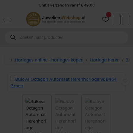
Skip to content
Skip to footer
Gratis verzenden vanaf € 49,00
Vorige
Volgen
Accoun
Car
P
r
o
d
u
c
Home
Horloges online - horloges kopen
Horloge heren
Zil
t
e
n
z
o
e
k
e
n