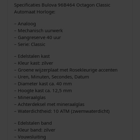
n
Specificaties Bulova 96B464 Octagon Classic
a
Automaat Horloge:
a
n
– Analoog
t
– Mechanisch uurwerk
a
– Gangreserve 40 uur
l
– Serie: Classic
– Edelstalen kast
– Kleur kast: zilver
– Groene wijzerplaat met Rosekleurige accenten
– Uren, Minuten, Secondes, Datum
– Diameter kast ca. 40 mm
– Hoogte kast ca. 12,5 mm
– Mineraalglas
– Achterdeksel met mineraalglas
– Waterdichtheid: 10 ATM (zwemwaterdicht)
– Edelstalen band
– Kleur band: zilver
– Vouwsluiting