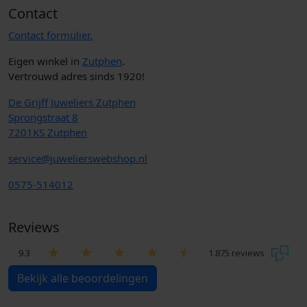
Contact
Contact formulier.
Eigen winkel in
Zutphen
.
Vertrouwd adres sinds 1920!
De Grijff Juweliers Zutphen
Sprongstraat 8
7201KS Zutphen
service@juwelierswebshop.nl
0575-514012
Reviews
9.3
1.875 reviews
Bekijk alle beoordelingen