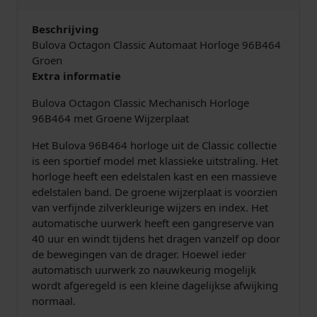
r
e
Beschrijving
n
Bulova Octagon Classic Automaat Horloge 96B464
h
Groen
o
Extra informatie
r
Bulova Octagon Classic Mechanisch Horloge
l
96B464 met Groene Wijzerplaat
o
g
Het Bulova 96B464 horloge uit de Classic collectie
e
is een sportief model met klassieke uitstraling. Het
9
horloge heeft een edelstalen kast en een massieve
6
edelstalen band. De groene wijzerplaat is voorzien
B
van verfijnde zilverkleurige wijzers en index. Het
4
automatische uurwerk heeft een gangreserve van
6
40 uur en windt tijdens het dragen vanzelf op door
4
de bewegingen van de drager. Hoewel ieder
G
automatisch uurwerk zo nauwkeurig mogelijk
r
wordt afgeregeld is een kleine dagelijkse afwijking
o
normaal.
e