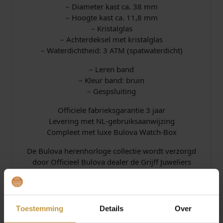
– Diameter kast ca. 38 mm
– Hoogte kast ca. 11,8 mm
– Kristalglas
– Achterdeksel met kristalglas
– Waterdichtheid: 3 ATM (spatwaterdicht)
– Leren band
– Kleur band: bruin
– Gespsluiting
Officiele fabrieksgarantie 3 jaar
Levering met NL-gebruiksaanwijzing
Compleet met luxe Bulova Watch-Box
De Bulova herenhorloge collectie wordt verzorgd
door Officieel Bulova dealer de Grijff Juweliers
Zutphen.
BULOVA Horloges bij JuweliersWebshop.nl –
GRATIS verzekerde verzending in Nederland.
Toestemming
Details
Over