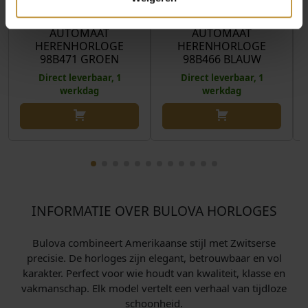
BULOVA MARINE STAR
BULOVA MARINE STAR
AUTOMAAT
AUTOMAAT
HERENHORLOGE
HERENHORLOGE
98B471 GROEN
98B466 BLAUW
Direct leverbaar, 1
Direct leverbaar, 1
werkdag
werkdag
INFORMATIE OVER BULOVA HORLOGES
Bulova combineert Amerikaanse stijl met Zwitserse
precisie. De horloges zijn elegant, betrouwbaar en vol
karakter. Perfect voor wie houdt van kwaliteit, klasse en
vakmanschap. Elk model vertelt een verhaal van tijdloze
schoonheid.