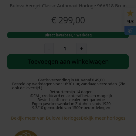
Bulova Aerojet Classic Automaat Horloge 96A318 Bruin
€
299,00
9.3
Direct leverbaar, 1 werkdag
B
-
+
u
l
Toevoegen aan winkelwagen
o
v
a
Gratis verzending in NL vanaf € 49,00
Besteld op werkdagen voor 16:30 uur, vandaag verzonden. (Zie
A
ook de levertijd.)
Retourtermijn 14 dagen
e
iDEAL, creditcard en achteraf betalen mogelijk
r
Bestel bij officieel dealer met garantie
Eigen juwelierswinkel in Zutphen sinds 1920
o
9.3/10 gemiddeld van 1500+ beoordelingen
j
Bekijk meer van Bulova Horloges
Bekijk meer horloges
e
t
A