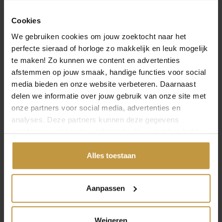
Specificaties
Cookies
Over Bulova Horloges
We gebruiken cookies om jouw zoektocht naar het
perfecte sieraad of horloge zo makkelijk en leuk mogelijk
te maken! Zo kunnen we content en advertenties
afstemmen op jouw smaak, handige functies voor social
media bieden en onze website verbeteren. Daarnaast
delen we informatie over jouw gebruik van onze site met
MEER VAN BULOVA HORLOGES
onze partners voor social media, advertenties en
analyses. Deze partners kunnen deze gegevens
combineren met andere informatie die je met hen hebt
gedeeld of die ze hebben verzameld via jouw gebruik van
hun diensten.
Alles toestaan
Aanpassen
€
449,00
€
449,00
Weigeren