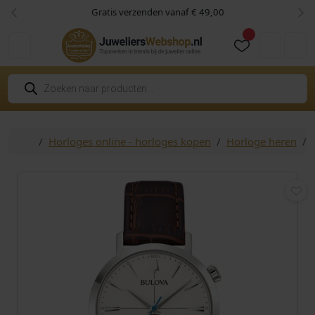
Skip to content
Skip to footer
Gratis verzenden vanaf € 49,00
Vorige
Vol
Cart
Account
P
r
o
d
u
c
Home
Horloges online - horloges kopen
Horloge heren
t
e
n
z
o
e
k
e
n