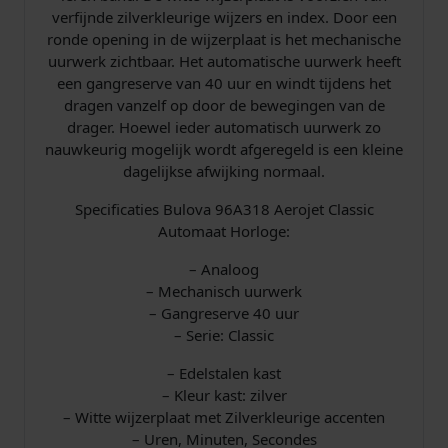
6
verfijnde zilverkleurige wijzers en index. Door een
A
ronde opening in de wijzerplaat is het mechanische
3
uurwerk zichtbaar. Het automatische uurwerk heeft
1
een gangreserve van 40 uur en windt tijdens het
8
dragen vanzelf op door de bewegingen van de
B
drager. Hoewel ieder automatisch uurwerk zo
r
nauwkeurig mogelijk wordt afgeregeld is een kleine
u
dagelijkse afwijking normaal.
i
n
Specificaties Bulova 96A318 Aerojet Classic
a
Automaat Horloge:
a
n
– Analoog
t
– Mechanisch uurwerk
a
– Gangreserve 40 uur
l
– Serie: Classic
– Edelstalen kast
– Kleur kast: zilver
– Witte wijzerplaat met Zilverkleurige accenten
– Uren, Minuten, Secondes