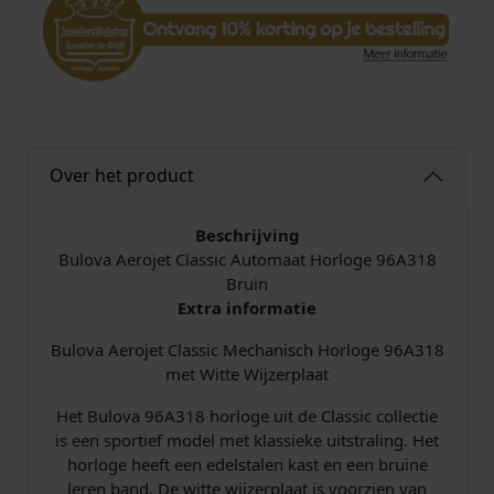
u
t
o
m
a
a
t
Over het product
H
e
r
Beschrijving
e
Bulova Aerojet Classic Automaat Horloge 96A318
n
Bruin
h
Extra informatie
o
Bulova Aerojet Classic Mechanisch Horloge 96A318
r
met Witte Wijzerplaat
l
o
Het Bulova 96A318 horloge uit de Classic collectie
g
is een sportief model met klassieke uitstraling. Het
e
horloge heeft een edelstalen kast en een bruine
9
leren band. De witte wijzerplaat is voorzien van