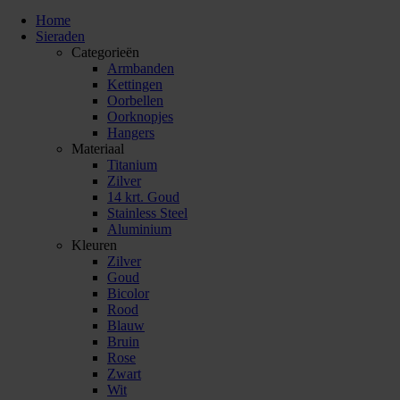
Home
Sieraden
Categorieën
Armbanden
Kettingen
Oorbellen
Oorknopjes
Hangers
Materiaal
Titanium
Zilver
14 krt. Goud
Stainless Steel
Aluminium
Kleuren
Zilver
Goud
Bicolor
Rood
Blauw
Bruin
Rose
Zwart
Wit