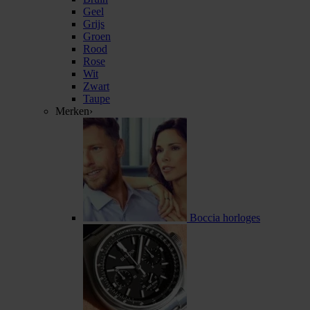
Geel
Grijs
Groen
Rood
Rose
Wit
Zwart
Taupe
Merken
›
Boccia horloges