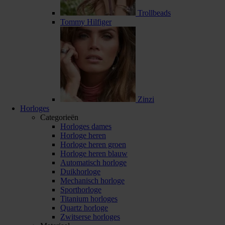
Trollbeads
Tommy Hilfiger
Zinzi
Horloges
Categorieën
Horloges dames
Horloge heren
Horloge heren groen
Horloge heren blauw
Automatisch horloge
Duikhorloge
Mechanisch horloge
Sporthorloge
Titanium horloges
Quartz horloge
Zwitserse horloges