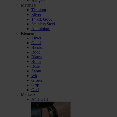
Hangers
Materiaal
›
Titanium
Zilver
14 krt. Goud
Stainless Steel
Aluminium
Kleuren
›
Zilver
Goud
Bicolor
Rood
Blauw
Bruin
Rose
Zwart
Wit
Groen
Grijs
Geel
Merken
›
Ania Haie