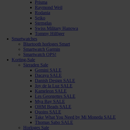
Prisma
Raymond Weil
Rodania
Seiko
Sternglas
Swiss Military Hanowa
Tommy Hilfiger
Smartwatches
Bluetooth horloges Smart
Smartwatch Garmin
Smartwatch OPS!
Korting-Sale
Sieraden Sale
Gemini SALE
Dacaya SALE
Danish Design SALE
Joy de la Luz SALE
Kameleon SALE
Les Georgettes SALE
Mya Bay SALE
OHM Beads SALE
Quoins SALE
Take What You Need by Mi Moneda SALE
Thomas Sabo SALE
Horloges Sale