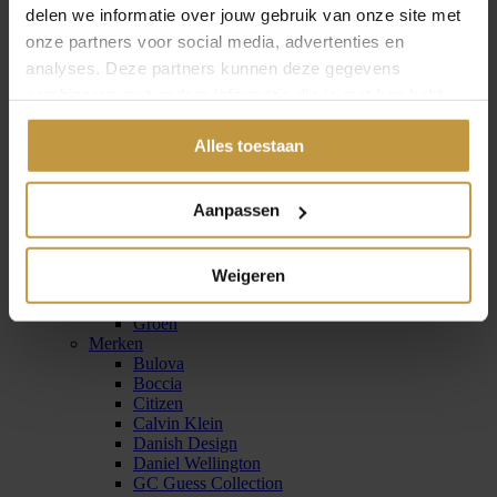
Tommy Hilfiger horloges
delen we informatie over jouw gebruik van onze site met
onze partners voor social media, advertenties en
analyses. Deze partners kunnen deze gegevens
combineren met andere informatie die je met hen hebt
gedeeld of die ze hebben verzameld via jouw gebruik van
Alles toestaan
hun diensten.
Zinzi horloges
Horloges dames
Aanpassen
Kleuren
Goud
Zilver
Weigeren
Blauw
Rood
Groen
Merken
Bulova
Boccia
Citizen
Calvin Klein
Danish Design
Daniel Wellington
GC Guess Collection