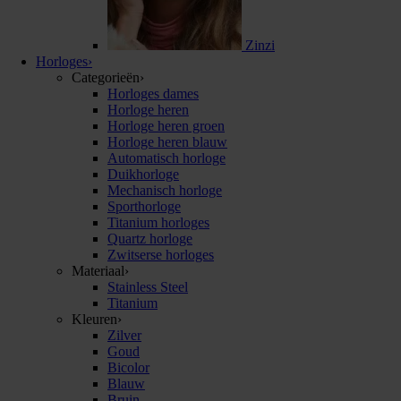
Zinzi
Horloges
›
Categorieën
›
Horloges dames
Horloge heren
Horloge heren groen
Horloge heren blauw
Automatisch horloge
Duikhorloge
Mechanisch horloge
Sporthorloge
Titanium horloges
Quartz horloge
Zwitserse horloges
Materiaal
›
Stainless Steel
Titanium
Kleuren
›
Zilver
Goud
Bicolor
Blauw
Bruin