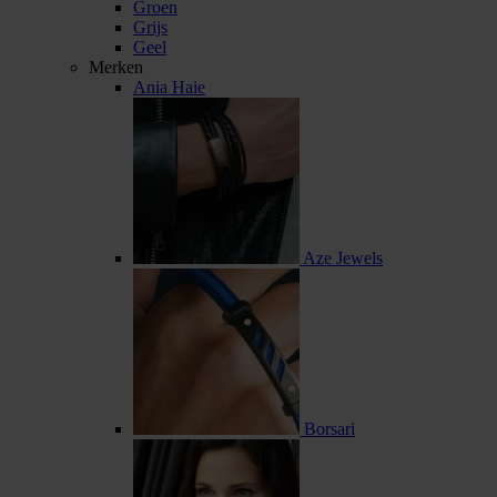
Groen
Grijs
Geel
Merken
Ania Haie
Aze Jewels
Borsari