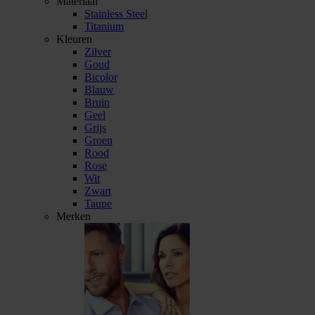
Materiaal
Stainless Steel
Titanium
Kleuren
Zilver
Goud
Bicolor
Blauw
Bruin
Geel
Grijs
Groen
Rood
Rose
Wit
Zwart
Taupe
Merken