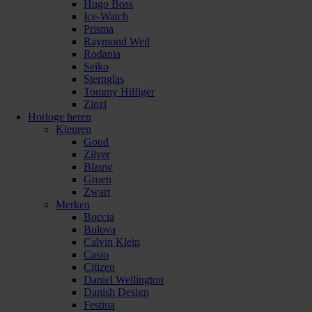
Hugo Boss
Ice-Watch
Prisma
Raymond Weil
Rodania
Seiko
Sternglas
Tommy Hilfiger
Zinzi
Horloge heren
Kleuren
Goud
Zilver
Blauw
Groen
Zwart
Merken
Boccia
Bulova
Calvin Klein
Casio
Citizen
Daniel Wellington
Danish Design
Festina