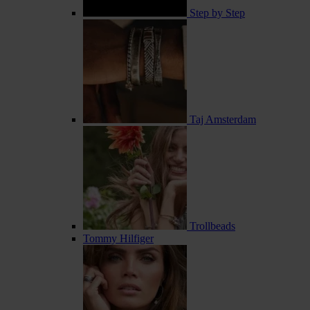
Step by Step
Taj Amsterdam
Trollbeads
Tommy Hilfiger