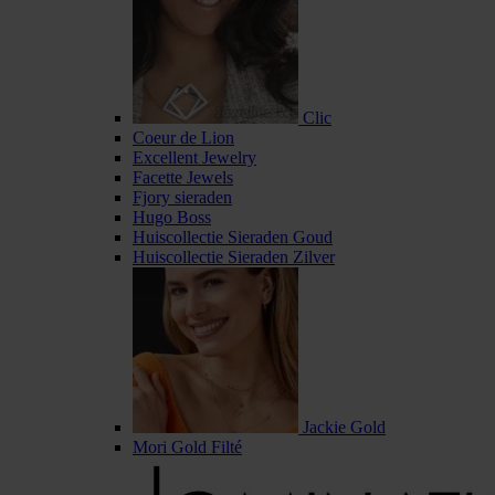
Clic
Coeur de Lion
Excellent Jewelry
Facette Jewels
Fjory sieraden
Hugo Boss
Huiscollectie Sieraden Goud
Huiscollectie Sieraden Zilver
Jackie Gold
Mori Gold Filté