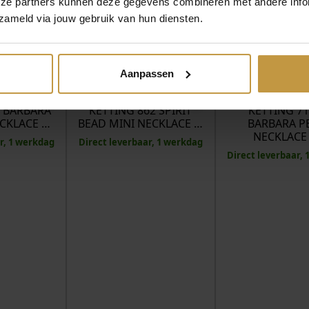
eze partners kunnen deze gegevens combineren met andere infor
zameld via jouw gebruik van hun diensten.
MEER VAN BUDDHA TO BUDDHA
€
349,00
€
399,00
Aanpassen
 BUDDHA
BUDDHA TO BUDDHA
BUDDHA TO 
2 BARBARA
KETTING 862 SPIRIT
KETTING 7
ECKLACE …
BEAD MINI NECKLACE …
BARBARA P
NECKLACE
r, 1 werkdag
Direct leverbaar, 1 werkdag
Direct leverbaar,