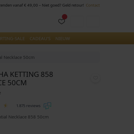
rzenden vanaf € 49,00 – Niet goed? Geld retour!
Contact
Cart
Account
RTING-SALE
CADEAU’S
NIEUW
al Necklace 50cm
A KETTING 858
CE 50CM
e
1.875 reviews
tial Necklace 858 50cm