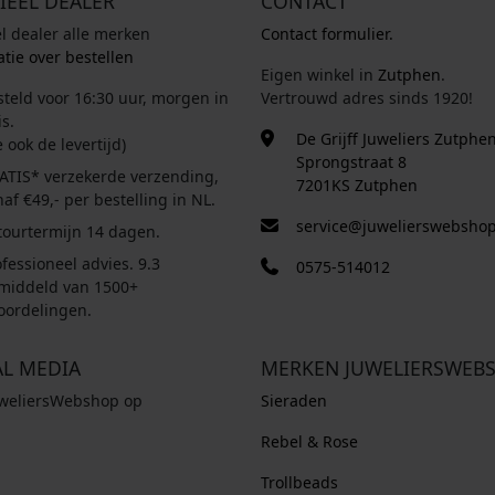
IEEL DEALER
CONTACT
el dealer alle merken
Contact formulier.
tie over bestellen
Eigen winkel in
Zutphen
.
steld voor 16:30 uur, morgen in
Vertrouwd adres sinds 1920!
s.
De Grijff Juweliers Zutphe
e ook de levertijd)
Sprongstraat 8
ATIS* verzekerde verzending,
7201KS Zutphen
af €49,- per bestelling in NL.
service@juwelierswebshop
tourtermijn 14 dagen.
fessioneel advies. 9.3
0575-514012
middeld van 1500+
oordelingen.
AL MEDIA
MERKEN JUWELIERSWEB
uweliersWebshop op
Sieraden
Rebel & Rose
Trollbeads