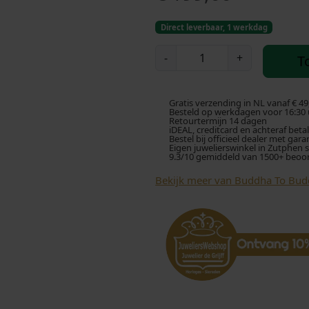
Direct leverbaar, 1 werkdag
B
-
+
T
u
d
d
Gratis verzending in NL vanaf € 49
h
Besteld op werkdagen voor 16:30 u
Retourtermijn 14 dagen
a
iDEAL, creditcard en achteraf beta
Bestel bij officieel dealer met gara
t
Eigen juwelierswinkel in Zutphen 
9.3/10 gemiddeld van 1500+ beoo
o
B
Bekijk meer van Buddha To Bu
u
d
d
h
a
K
e
t