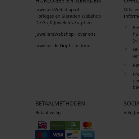
HORLOGES EN SIERADEN
OFFIC
JuweliersWebshop.nl
Officie
Horloges en Sieraden Webshop
Informa
De Grijff Juweliers Zutphen
Be
JuweliersWebshop - over ons
hui
(zi
Juwelier de Grijff - historie
GR
van
Re
Pro
ge
be
BETAALMETHODEN
SOCI
Betaal veilig
Volg J