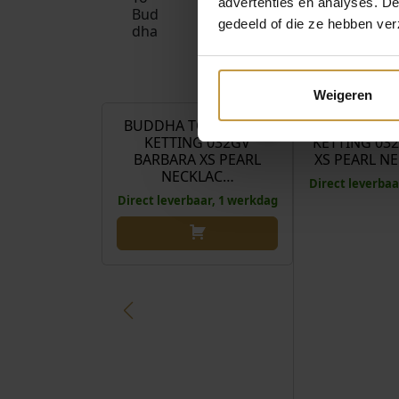
advertenties en analyses. D
gedeeld of die ze hebben ver
€
399,00
Weigeren
BUDDHA TO BUDDHA
BUDDHA TO
KETTING 032GV
KETTING 03
BARBARA XS PEARL
XS PEARL N
NECKLAC…
Direct leverbaa
Direct leverbaar, 1 werkdag