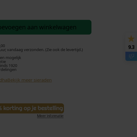
oevoegen aan winkelwagen
,00
9.3
ur, vandaag verzonden. (Zie ook de levertijd.)
len mogelijk
ntie
sinds 1920
rdelingen
ddha
Bekijk meer sieraden