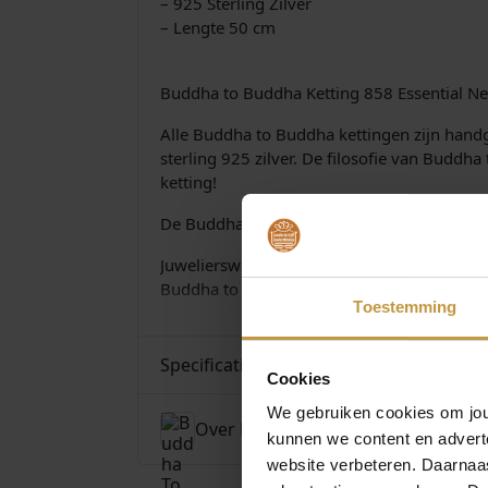
– 925 Sterling Zilver
– Lengte 50 cm
Buddha to Buddha Ketting 858 Essential Nec
Alle Buddha to Buddha kettingen zijn handge
sterling 925 zilver. De filosofie van Buddh
ketting!
De Buddha to Buddha collectie wordt verzorg
Juwelierswebshop.nl is officieel dealer va
Buddha to Buddha Sieraden – Kettingen – G
Toestemming
Specificaties
Cookies
We gebruiken cookies om jouw
Over Buddha To Buddha
kunnen we content en advert
website verbeteren. Daarnaas