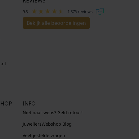
REVIEWS
9.3
1.875 reviews
Bekijk alle beoordelingen
n
.nl
SHOP
INFO
Niet naar wens? Geld retour!
JuweliersWebshop Blog
Veelgestelde vragen