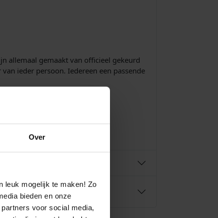
ijn allemaal gemaakt van officieel gekeurd
er van ieder persoon. Iedereen een passende
.
.nl
Over
n leuk mogelijk te maken! Zo
media bieden en onze
 partners voor social media,