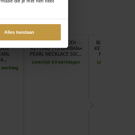
matie die je met hen hebt
€
499,00
€
369,00
€
Alles toestaan
BUDDHA
BUDDHA TO BUDDHA
BUDDHA TO BU
13GV
KETTING 713 BARBARA
KETTING 861 VEN
EARL
PEARL NECKLACE 50C…
NECKLACE 61-6
 4…
Levertijd: 4-5 werkdagen
Levertijd: 4-5 wer
 1 werkdag