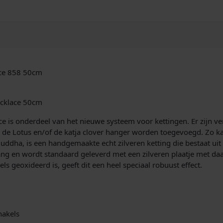
t
i
n
g
8
5
8
ace 858 50cm
E
s
s
ecklace 50cm
e
n
is onderdeel van het nieuwe systeem voor kettingen. Er zijn vers
t
de Lotus en/of de katja clover hanger worden toegevoegd. Zo kan
i
uddha, is een handgemaakte echt zilveren ketting die bestaat uit
a
ng en wordt standaard geleverd met een zilveren plaatje met da
l
s geoxideerd is, geeft dit een heel speciaal robuust effect.
N
e
c
k
hakels
l