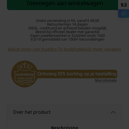
d
Toevoegen aan winkelwagen
9.3
d
h
a
Gratis verzending in NL vanaf € 49,00
Retourtermijn 14 dagen
t
iDEAL, creditcard en achteraf betalen mogelijk
Bestel bij officieel dealer met garantie
o
Eigen juwelierswinkel in Zutphen sinds 1920
B
9.3/10 gemiddeld van 1500+ beoordelingen
u
Bekijk meer van Buddha To Buddha
Bekijk meer sieraden
d
d
h
a
A
r
m
b
a
n
Over het product
d
J
Beschrijving
2