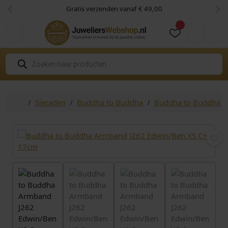
Skip to content
Skip to footer
Gratis verzenden vanaf € 49,00
Vorige
Vol
Cart
Account
P
r
o
d
u
c
Home
Sieraden
Buddha to Buddha
Buddha to Buddha Ju
t
e
n
z
o
e
k
e
n