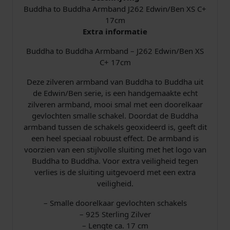
Buddha to Buddha Armband J262 Edwin/Ben XS C+
6
17cm
2
Extra informatie
E
d
Buddha to Buddha Armband – J262 Edwin/Ben XS
w
C+ 17cm
i
n
Deze zilveren armband van Buddha to Buddha uit
/
de Edwin/Ben serie, is een handgemaakte echt
B
zilveren armband, mooi smal met een doorelkaar
e
gevlochten smalle schakel. Doordat de Buddha
n
armband tussen de schakels geoxideerd is, geeft dit
X
een heel speciaal robuust effect. De armband is
S
voorzien van een stijlvolle sluiting met het logo van
C
Buddha to Buddha. Voor extra veiligheid tegen
+
verlies is de sluiting uitgevoerd met een extra
1
veiligheid.
7
c
– Smalle doorelkaar gevlochten schakels
m
– 925 Sterling Zilver
a
– Lengte ca. 17 cm