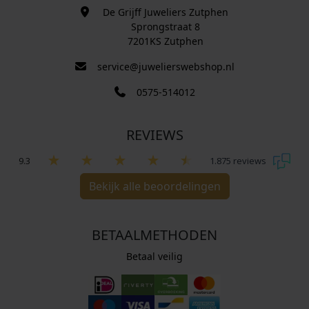
De Grijff Juweliers Zutphen
Sprongstraat 8
7201KS Zutphen
service@juwelierswebshop.nl
0575-514012
REVIEWS
9.3
1.875 reviews
Bekijk alle beoordelingen
BETAALMETHODEN
Betaal veilig