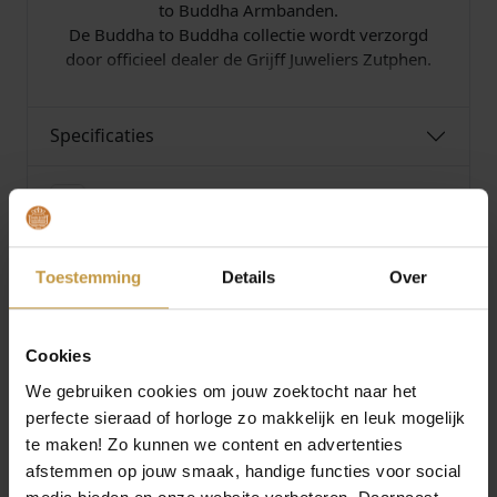
to Buddha Armbanden.
De Buddha to Buddha collectie wordt verzorgd
door officieel dealer de Grijff Juweliers Zutphen.
Specificaties
Over Buddha To Buddha
Toestemming
Details
Over
MEER VAN BUDDHA TO BUDDHA
Cookies
€
699,00
€
249,00
We gebruiken cookies om jouw zoektocht naar het
perfecte sieraad of horloge zo makkelijk en leuk mogelijk
BUDDHA TO BUDDHA
BUDDHA TO BUDDHA
ARMBAND J453 BEN XS
ARMBAND 176 KATJA
te maken! Zo kunnen we content en advertenties
SNAKE E 19CM
CLOVER MOTHER OF
afstemmen op jouw smaak, handige functies voor social
PEA…
Direct leverbaar, 1