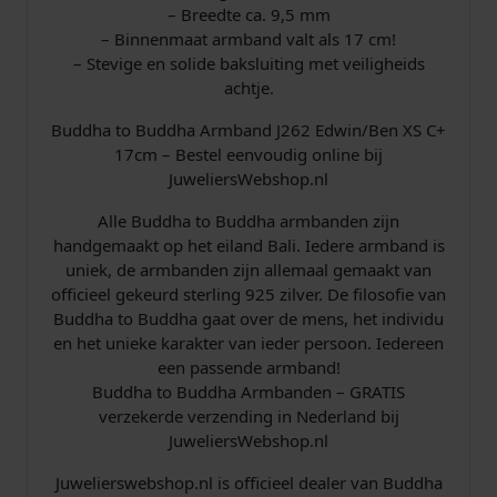
a
– Breedte ca. 9,5 mm
n
– Binnenmaat armband valt als 17 cm!
t
– Stevige en solide baksluiting met veiligheids
a
achtje.
l
Buddha to Buddha Armband J262 Edwin/Ben XS C+
17cm – Bestel eenvoudig online bij
JuweliersWebshop.nl
Alle Buddha to Buddha armbanden zijn
handgemaakt op het eiland Bali. Iedere armband is
uniek, de armbanden zijn allemaal gemaakt van
officieel gekeurd sterling 925 zilver. De filosofie van
Buddha to Buddha gaat over de mens, het individu
en het unieke karakter van ieder persoon. Iedereen
een passende armband!
Buddha to Buddha Armbanden – GRATIS
verzekerde verzending in Nederland bij
JuweliersWebshop.nl
Juwelierswebshop.nl is officieel dealer van Buddha