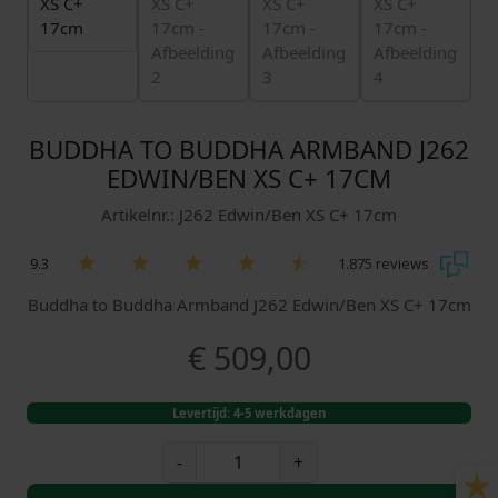
BUDDHA TO BUDDHA ARMBAND J262
EDWIN/BEN XS C+ 17CM
Artikelnr.: J262 Edwin/Ben XS C+ 17cm
9.3
1.875 reviews
Buddha to Buddha Armband J262 Edwin/Ben XS C+ 17cm
€
509,00
Levertijd: 4-5 werkdagen
B
-
+
u