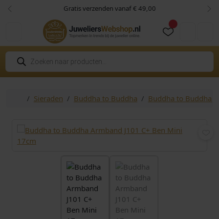
Skip to content
Skip to footer
Gratis verzenden vanaf € 49,00
Vorige
Vol
Cart
Account
P
r
o
d
u
c
Home
Sieraden
Buddha to Buddha
Buddha to Buddha Ju
t
e
n
z
o
e
k
e
n