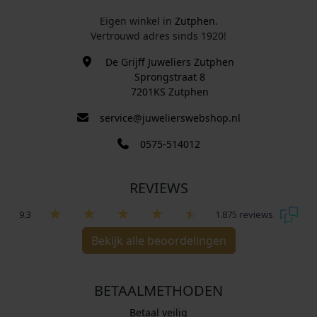
Eigen winkel in
Zutphen
.
Vertrouwd adres sinds 1920!
De Grijff Juweliers Zutphen
Sprongstraat 8
7201KS Zutphen
service@juwelierswebshop.nl
0575-514012
REVIEWS
9.3
1.875 reviews
Bekijk alle beoordelingen
BETAALMETHODEN
Betaal veilig