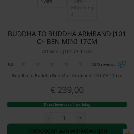
BUDDHA TO BUDDHA ARMBAND J101
C+ BEN MINI 17CM
Artikelnr.: J101 C+ 17cm
9.3
1.875 reviews
Buddha to Buddha Ben Mini Armband J101 C+ 17 cm
€
239,00
Direct leverbaar, 1 werkdag
B
-
+
u
d
Toevoegen aan winkelwagen