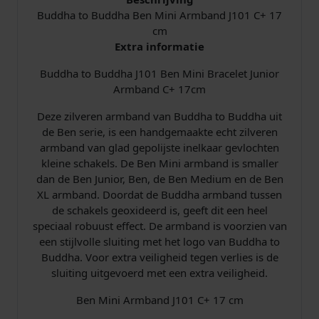
1
Buddha to Buddha Ben Mini Armband J101 C+ 17
C
cm
+
Extra informatie
B
Buddha to Buddha J101 Ben Mini Bracelet Junior
e
Armband C+ 17cm
n
M
Deze zilveren armband van Buddha to Buddha uit
i
de Ben serie, is een handgemaakte echt zilveren
n
armband van glad gepolijste inelkaar gevlochten
i
kleine schakels. De Ben Mini armband is smaller
1
dan de Ben Junior, Ben, de Ben Medium en de Ben
7
XL armband. Doordat de Buddha armband tussen
c
de schakels geoxideerd is, geeft dit een heel
m
speciaal robuust effect. De armband is voorzien van
a
een stijlvolle sluiting met het logo van Buddha to
a
Buddha. Voor extra veiligheid tegen verlies is de
n
sluiting uitgevoerd met een extra veiligheid.
t
a
Ben Mini Armband J101 C+ 17 cm
l