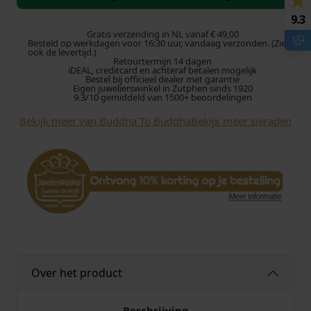
d
h
9.3
a
Gratis verzending in NL vanaf € 49,00
Besteld op werkdagen voor 16:30 uur, vandaag verzonden. (Zie
t
ook de levertijd.)
Retourtermijn 14 dagen
o
iDEAL, creditcard en achteraf betalen mogelijk
B
Bestel bij officieel dealer met garantie
Eigen juwelierswinkel in Zutphen sinds 1920
u
9.3/10 gemiddeld van 1500+ beoordelingen
d
Bekijk meer van Buddha To Buddha
Bekijk meer sieraden
d
h
a
A
r
m
b
a
n
d
Over het product
J
1
0
Beschrijving