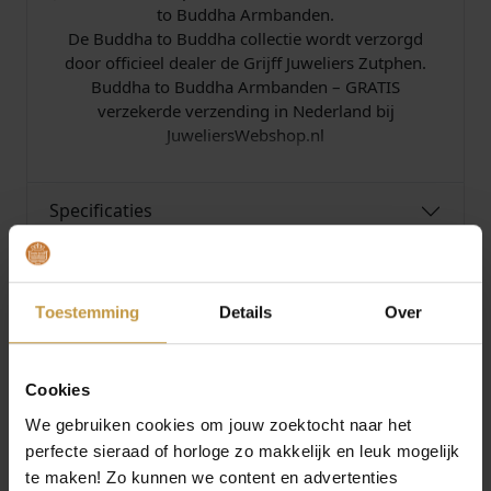
to Buddha Armbanden.
De Buddha to Buddha collectie wordt verzorgd
door officieel dealer de Grijff Juweliers Zutphen.
Buddha to Buddha Armbanden – GRATIS
verzekerde verzending in Nederland bij
JuweliersWebshop.nl
Specificaties
Over Buddha To Buddha
Toestemming
Details
Over
Cookies
We gebruiken cookies om jouw zoektocht naar het
MEER VAN BUDDHA TO BUDDHA
€
699,00
€
249,00
perfecte sieraad of horloge zo makkelijk en leuk mogelijk
te maken! Zo kunnen we content en advertenties