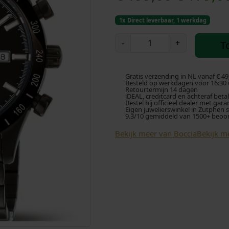
o
1x Direct leverbaar, 1 werkdag
r
B
-
+
T
o
s
c
c
p
Gratis verzending in NL vanaf € 49
i
Besteld op werkdagen voor 16:30 u
Retourtermijn 14 dagen
a
iDEAL, creditcard en achteraf beta
r
Bestel bij officieel dealer met gara
3
Eigen juwelierswinkel in Zutphen 
9.3/10 gemiddeld van 1500+ beoo
7
o
3
Bekijk meer van Boccia
Bekijk m
9
n
-
k
0
2
e
h
o
l
r
l