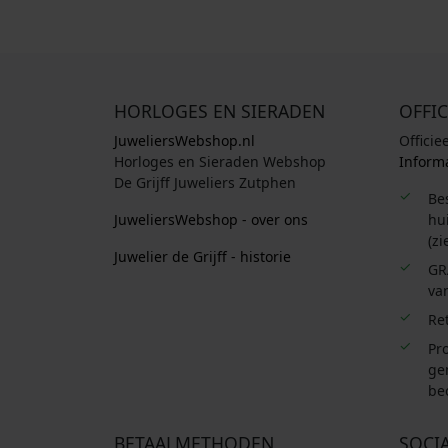
HORLOGES EN SIERADEN
OFFIC
JuweliersWebshop.nl
Officie
Horloges en Sieraden Webshop
Informa
De Grijff Juweliers Zutphen
Be
JuweliersWebshop - over ons
hui
(zi
Juwelier de Grijff - historie
GR
van
Re
Pro
ge
be
BETAALMETHODEN
SOCI