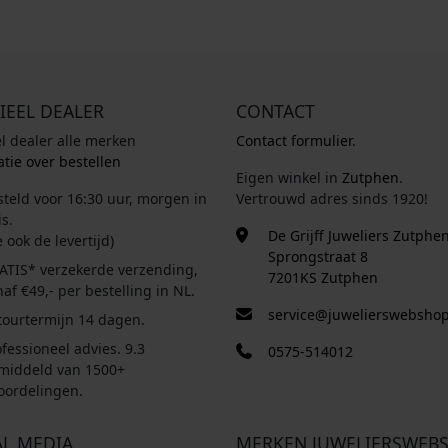
IEEL DEALER
CONTACT
el dealer alle merken
Contact formulier.
tie over bestellen
Eigen winkel in
Zutphen
.
steld voor 16:30 uur, morgen in
Vertrouwd adres sinds 1920!
s.
De Grijff Juweliers Zutphe
e ook de levertijd)
Sprongstraat 8
ATIS* verzekerde verzending,
7201KS Zutphen
af €49,- per bestelling in NL.
service@juwelierswebshop
tourtermijn 14 dagen.
fessioneel advies. 9.3
0575-514012
middeld van 1500+
oordelingen.
AL MEDIA
MERKEN JUWELIERSWEB