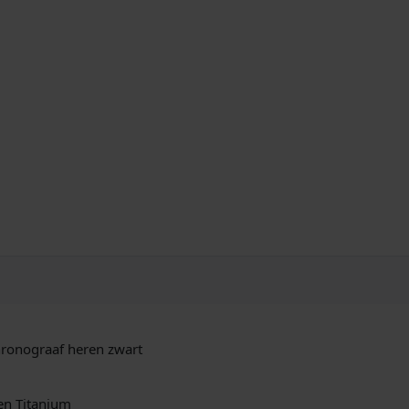
i
o
g
j
e
h
k
e
r
e
e
n
p
t
i
r
t
a
i
n
i
j
u
s
m
C
w
h
hronograaf heren zwart
r
a
o
n
en Titanium