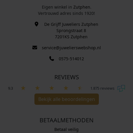
Eigen winkel in
Zutphen
.
Vertrouwd adres sinds 1920!
De Grijff Juweliers Zutphen
Sprongstraat 8
7201KS Zutphen
service@juwelierswebshop.nl
0575-514012
REVIEWS
9.3
1.875 reviews
Bekijk alle beoordelingen
BETAALMETHODEN
Betaal veilig