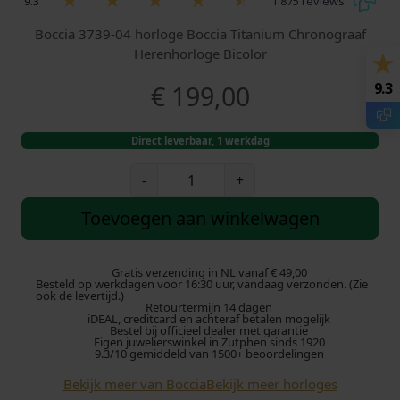
9.3
1.875 reviews
Boccia 3739-04 horloge Boccia Titanium Chronograaf
Herenhorloge Bicolor
9.3
€
199,00
Direct leverbaar, 1 werkdag
B
-
+
o
c
Toevoegen aan winkelwagen
c
i
a
Gratis verzending in NL vanaf € 49,00
Besteld op werkdagen voor 16:30 uur, vandaag verzonden. (Zie
3
ook de levertijd.)
Retourtermijn 14 dagen
7
iDEAL, creditcard en achteraf betalen mogelijk
3
Bestel bij officieel dealer met garantie
Eigen juwelierswinkel in Zutphen sinds 1920
9
9.3/10 gemiddeld van 1500+ beoordelingen
-
Bekijk meer van Boccia
Bekijk meer horloges
0