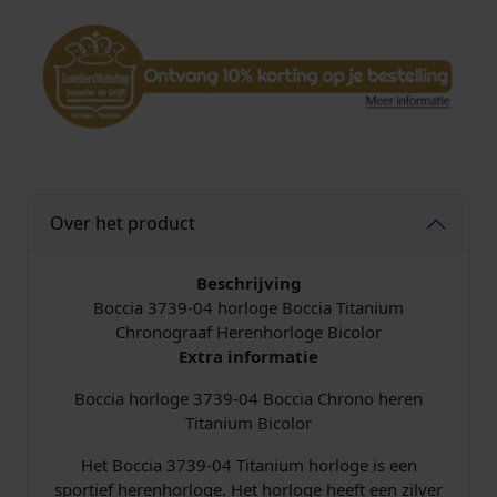
4
h
o
r
l
o
g
e
h
Over het product
e
r
e
Beschrijving
n
Boccia 3739-04 horloge Boccia Titanium
t
Chronograaf Herenhorloge Bicolor
i
Extra informatie
t
Boccia horloge 3739-04 Boccia Chrono heren
a
Titanium Bicolor
n
i
Het Boccia 3739-04 Titanium horloge is een
u
sportief herenhorloge. Het horloge heeft een zilver