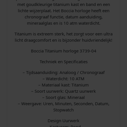
m
met goudkleurige titanium kast en band en een
C
lichte wijzerplaat. Het Boccia horloge heeft een
h
chronograaf functie, datum aanduiding,
r
mineraalglas en is 10 atm waterdicht.
o
n
Titanium is extreem sterk, het zorgt voor een ultra
o
licht draagcomfort en is bijzonder huidvriendelijk!
B
i
Boccia Titanium horloge 3739-04
c
Techniek en Specificaties
o
l
– Tijdsaanduiding: Analoog / Chronograaf
o
– Waterdicht: 10 ATM
r
– Materiaal kast: Titanium
a
– Soort uurwerk: Quartz uurwerk
a
– Soort glas: Mineraal
n
– Weergave: Uren, Minuten, Seconden, Datum,
t
Stopwatch
a
l
Design Uurwerk
– Kastvorm: Rond