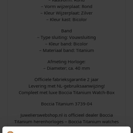
– Vorm wijzerplaat: Rond
– Kleur Wijzerplaat: Zilver
– Kleur kast: Bicolor
Band
– Type sluiting: Vouwsluiting
– Kleur band: Bicolor
– Materiaal band: Titanium
Afmeting Horloge:
– Diameter: ca. 40 mm
Officiele fabrieksgarantie 2 jaar
Levering met NL-gebruiksaanwijzing!
Compleet met luxe Boccia Titanium Watch-Box
Boccia Titanium 3739-04
Juwelierswebshop.nl is officieel dealer Boccia
Titanium herenhorloges – Boccia Titanium watches
online.