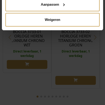
Aanpassen
€
249,00
€
259,00
Weigeren
BOCCIA 3733-01
BOCCIA 3733-02
HORLOGE HEREN
HORLOGE HEREN
TITANIUM CHRONO
TITANIUM CHRONO
WIT
GROEN
Direct leverbaar, 1
Direct leverbaar, 1
werkdag
werkdag