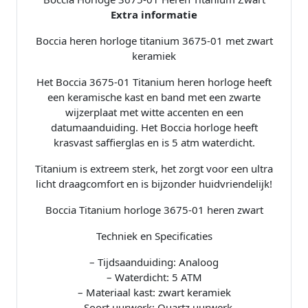
k
Extra informatie
e
Boccia heren horloge titanium 3675-01 met zwart
r
keramiek
a
m
Het Boccia 3675-01 Titanium heren horloge heeft
i
een keramische kast en band met een zwarte
e
wijzerplaat met witte accenten en een
k
datumaanduiding. Het Boccia horloge heeft
z
krasvast saffierglas en is 5 atm waterdicht.
w
a
Titanium is extreem sterk, het zorgt voor een ultra
r
licht draagcomfort en is bijzonder huidvriendelijk!
t
a
Boccia Titanium horloge 3675-01 heren zwart
a
Techniek en Specificaties
n
t
– Tijdsaanduiding: Analoog
a
– Waterdicht: 5 ATM
l
– Materiaal kast: zwart keramiek
– Soort uurwerk: Quartz uurwerk