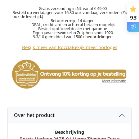
i
a
Gratis verzending in NL vanaf € 49,00
Besteld op werkdagen voor 16:30 uur, vandaag verzonden. (Zie
3
ook de levertijd.)
9.3
Retourtermijn 14 dagen
6
iDEAL, creditcard en achteraf betalen mogelijk
7
Bestel bij officieel dealer met garantie
Eigen juwelierswinkel in Zutphen sinds 1920
5
9.3/10 gemiddeld van 1500+ beoordelingen
-
Bekijk meer van Boccia
Bekijk meer horloges
0
1
h
o
r
l
o
g
e
h
Over het product
e
r
e
Beschrijving
n
Boccia Horloge 3675-01 Heren Titanium Zwart