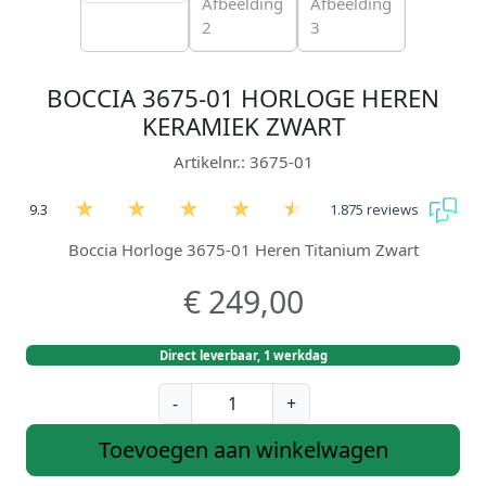
BOCCIA 3675-01 HORLOGE HEREN
KERAMIEK ZWART
Artikelnr.: 3675-01
9.3
1.875 reviews
Boccia Horloge 3675-01 Heren Titanium Zwart
€
249,00
Direct leverbaar, 1 werkdag
B
-
+
o
c
Toevoegen aan winkelwagen
c