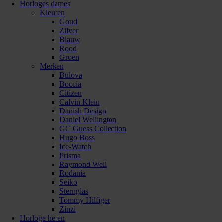
Horloges dames
Kleuren
Goud
Zilver
Blauw
Rood
Groen
Merken
Bulova
Boccia
Citizen
Calvin Klein
Danish Design
Daniel Wellington
GC Guess Collection
Hugo Boss
Ice-Watch
Prisma
Raymond Weil
Rodania
Seiko
Sternglas
Tommy Hilfiger
Zinzi
Horloge heren