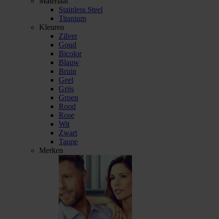
Materiaal
Stainless Steel
Titanium
Kleuren
Zilver
Goud
Bicolor
Blauw
Bruin
Geel
Grijs
Groen
Rood
Rose
Wit
Zwart
Taupe
Merken