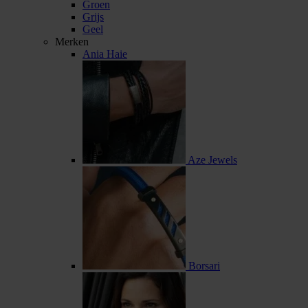
Groen
Grijs
Geel
Merken
Ania Haie
Aze Jewels
Borsari