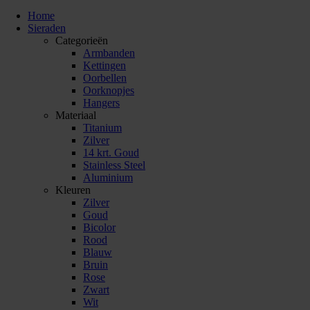
Home
Sieraden
Categorieën
Armbanden
Kettingen
Oorbellen
Oorknopjes
Hangers
Materiaal
Titanium
Zilver
14 krt. Goud
Stainless Steel
Aluminium
Kleuren
Zilver
Goud
Bicolor
Rood
Blauw
Bruin
Rose
Zwart
Wit