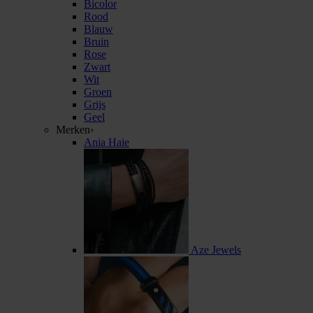
Bicolor
Rood
Blauw
Bruin
Rose
Zwart
Wit
Groen
Grijs
Geel
Merken
›
Ania Haie
Aze Jewels