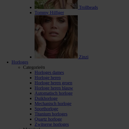
Trollbeads
Tommy Hilfiger
Zinzi
Horloges
Categorieën
Horloges dames
Horloge heren
Horloge heren groen
Horloge heren blauw
Automatisch horloge
Duikhorloge
Mechanisch horloge
Sporthorloge
Titanium horloges
Quartz horloge
Zwitserse horloges