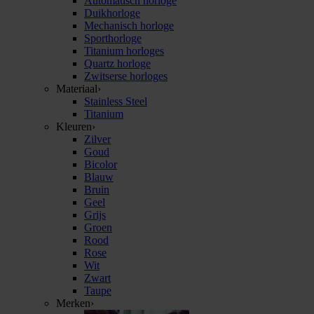
Automatisch horloge
Duikhorloge
Mechanisch horloge
Sporthorloge
Titanium horloges
Quartz horloge
Zwitserse horloges
Materiaal
›
Stainless Steel
Titanium
Kleuren
›
Zilver
Goud
Bicolor
Blauw
Bruin
Geel
Grijs
Groen
Rood
Rose
Wit
Zwart
Taupe
Merken
›