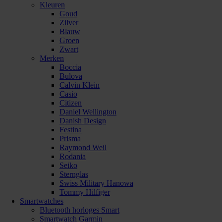
Kleuren
Goud
Zilver
Blauw
Groen
Zwart
Merken
Boccia
Bulova
Calvin Klein
Casio
Citizen
Daniel Wellington
Danish Design
Festina
Prisma
Raymond Weil
Rodania
Seiko
Sternglas
Swiss Military Hanowa
Tommy Hilfiger
Smartwatches
Bluetooth horloges Smart
Smartwatch Garmin