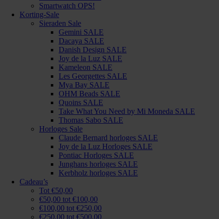
Smartwatch OPS!
Korting-Sale
Sieraden Sale
Gemini SALE
Dacaya SALE
Danish Design SALE
Joy de la Luz SALE
Kameleon SALE
Les Georgettes SALE
Mya Bay SALE
OHM Beads SALE
Quoins SALE
Take What You Need by Mi Moneda SALE
Thomas Sabo SALE
Horloges Sale
Claude Bernard horloges SALE
Joy de la Luz Horloges SALE
Pontiac Horloges SALE
Junghans horloges SALE
Kerbholz horloges SALE
Cadeau’s
Tot €50,00
€50,00 tot €100,00
€100,00 tot €250,00
€250,00 tot €500,00