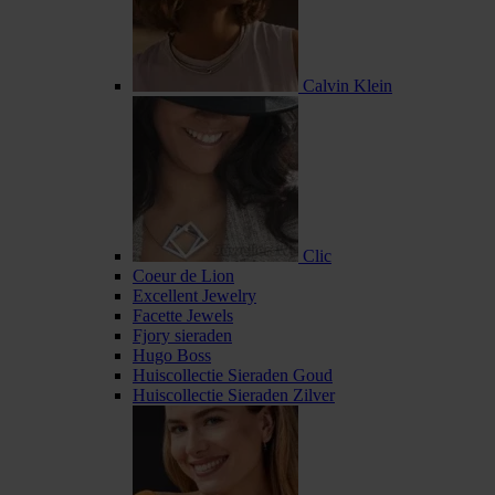
Calvin Klein
Clic
Coeur de Lion
Excellent Jewelry
Facette Jewels
Fjory sieraden
Hugo Boss
Huiscollectie Sieraden Goud
Huiscollectie Sieraden Zilver