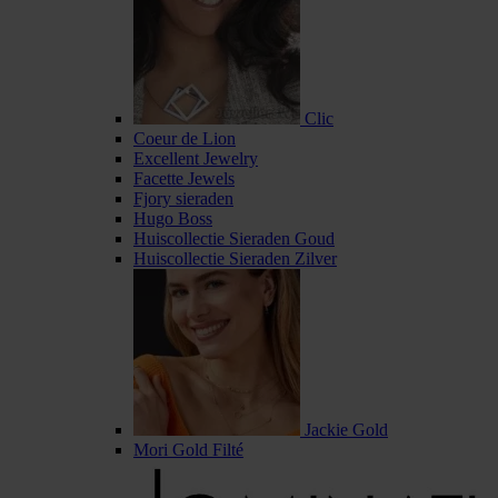
Clic
Coeur de Lion
Excellent Jewelry
Facette Jewels
Fjory sieraden
Hugo Boss
Huiscollectie Sieraden Goud
Huiscollectie Sieraden Zilver
Jackie Gold
Mori Gold Filté