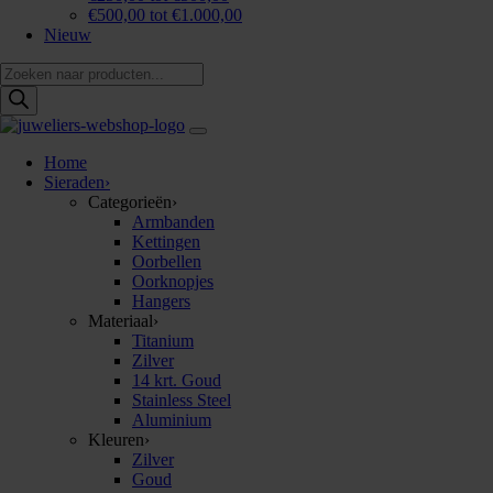
€500,00 tot €1.000,00
Nieuw
Producten
zoeken
Home
Sieraden
›
Categorieën
›
Armbanden
Kettingen
Oorbellen
Oorknopjes
Hangers
Materiaal
›
Titanium
Zilver
14 krt. Goud
Stainless Steel
Aluminium
Kleuren
›
Zilver
Goud