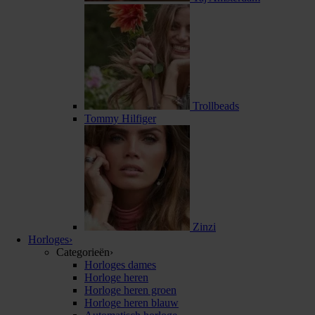
Trollbeads
Tommy Hilfiger
Zinzi
Horloges
›
Categorieën
›
Horloges dames
Horloge heren
Horloge heren groen
Horloge heren blauw