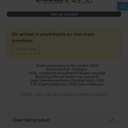
€
55,00
€
49,50
o
u
Niet op voorraad
r
i
s
d
Dit artikel is uitverkocht en niet meer
leverbaar.
p
i
Email ons
r
g
Gratis verzending in NL vanaf € 49,00
o
e
Retourtermijn 14 dagen
iDEAL, creditcard en achteraf betalen mogelijk
Bestel bij officieel dealer met garantie
Eigen juwelierswinkel in Zutphen sinds 1920
n
p
9.3/10 gemiddeld van 1500+ beoordelingen
k
r
Bekijk meer van Boccia
Bekijk meer sieraden
e
i
l
j
Over het product