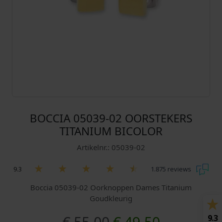
BOCCIA 05039-02 OORSTEKERS
TITANIUM BICOLOR
Artikelnr.: 05039-02
9.3
1.875 reviews
Boccia 05039-02 Oorknoppen Dames Titanium
Goudkleurig
O
H
9.3