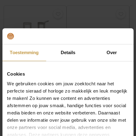
Toestemming
Details
Over
€
89,00
€
79,00
Cookies
BOCCIA 05106-02
BOCCIA 05103-03
OORSTEKERS
OORSTEKERS
We gebruiken cookies om jouw zoektocht naar het
TITANIUM BICOLOR
TITANIUM VERGULD
perfecte sieraad of horloge zo makkelijk en leuk mogelijk
Direct leverbaar, 1
Direct leverbaar, 1
te maken! Zo kunnen we content en advertenties
werkdag
werkdag
afstemmen op jouw smaak, handige functies voor social
media bieden en onze website verbeteren. Daarnaast
delen we informatie over jouw gebruik van onze site met
onze partners voor social media, advertenties en
analyses. Deze partners kunnen deze gegevens