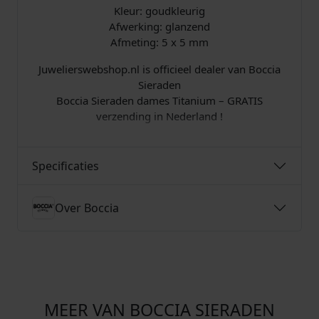
Kleur: goudkleurig
s
.
Afwerking: glanzend
Afmeting: 5 x 5 mm
:
Juwelierswebshop.nl is officieel dealer van Boccia
€
Sieraden
Boccia Sieraden dames Titanium – GRATIS
verzending in Nederland !
5
5
Specificaties
,
Over Boccia
0
0
.
MEER VAN BOCCIA SIERADEN