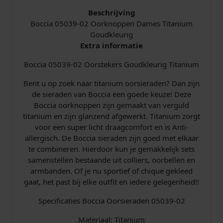
i
s
Beschrijving
j
i
Boccia 05039-02 Oorknoppen Dames Titanium
Goudkleurig
k
s
Extra informatie
Boccia 05039-02 Oorstekers Goudkleurig Titanium
e
:
Bent u op zoek naar titanium oorsieraden? Dan zijn
p
€
de sieraden van Boccia een goede keuze! Deze
Boccia oorknoppen zijn gemaakt van verguld
r
titanium en zijn glanzend afgewerkt. Titanium zorgt
voor een super licht draagcomfort en is Anti-
i
4
allergisch. De Boccia sieraden zijn goed met elkaar
j
9
te combineren. Hierdoor kun je gemakkelijk sets
samenstellen bestaande uit colliers, oorbellen en
s
,
armbanden. Of je nu sportief of chique gekleed
gaat, het past bij elke outfit en iedere gelegenheid!!
w
5
Specificaties Boccia Oorsieraden 05039-02
a
0
Materiaal: Titanium