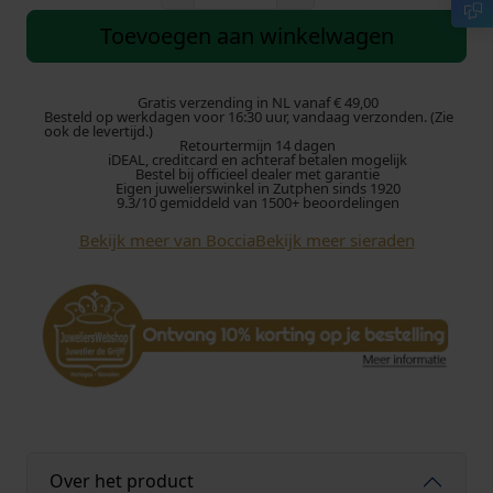
o
c
Toevoegen aan winkelwagen
c
i
a
Gratis verzending in NL vanaf € 49,00
Besteld op werkdagen voor 16:30 uur, vandaag verzonden. (Zie
0
ook de levertijd.)
Retourtermijn 14 dagen
5
iDEAL, creditcard en achteraf betalen mogelijk
0
Bestel bij officieel dealer met garantie
Eigen juwelierswinkel in Zutphen sinds 1920
8
9.3/10 gemiddeld van 1500+ beoordelingen
3
Bekijk meer van Boccia
Bekijk meer sieraden
-
0
4
O
o
r
s
t
e
k
Over het product
e