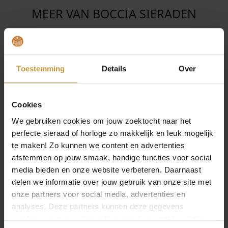
MEER VAN BOCCIA SIERADEN
€
89,00
€
79,00
BOCCIA 05106-02
BOCCIA 05103-03
OORSTEKERS
OORSTEKERS
TITANIUM BICOLOR
TITANIUM VERGULD
Toestemming
Details
Over
Direct leverbaar, 1
Direct leverbaar, 1
werkdag
werkdag
Cookies
We gebruiken cookies om jouw zoektocht naar het
perfecte sieraad of horloge zo makkelijk en leuk mogelijk
te maken! Zo kunnen we content en advertenties
afstemmen op jouw smaak, handige functies voor social
media bieden en onze website verbeteren. Daarnaast
delen we informatie over jouw gebruik van onze site met
onze partners voor social media, advertenties en
analyses. Deze partners kunnen deze gegevens
combineren met andere informatie die je met hen hebt