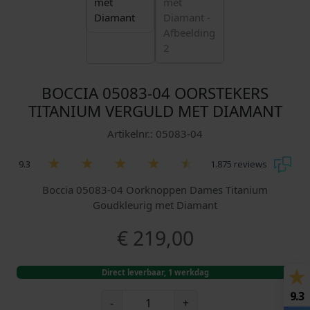
BOCCIA 05083-04 OORSTEKERS
TITANIUM VERGULD MET DIAMANT
Artikelnr.: 05083-04
9.3
1.875 reviews
Boccia 05083-04 Oorknoppen Dames Titanium
Goudkleurig met Diamant
€
219,00
Direct leverbaar, 1 werkdag
9.3
B
-
+