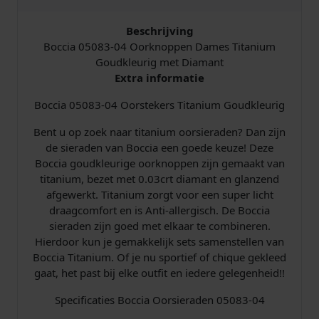
r
s
Beschrijving
T
Boccia 05083-04 Oorknoppen Dames Titanium
i
Goudkleurig met Diamant
t
Extra informatie
a
Boccia 05083-04 Oorstekers Titanium Goudkleurig
n
i
Bent u op zoek naar titanium oorsieraden? Dan zijn
u
de sieraden van Boccia een goede keuze! Deze
m
Boccia goudkleurige oorknoppen zijn gemaakt van
v
titanium, bezet met 0.03crt diamant en glanzend
e
afgewerkt. Titanium zorgt voor een super licht
r
draagcomfort en is Anti-allergisch. De Boccia
g
sieraden zijn goed met elkaar te combineren.
u
Hierdoor kun je gemakkelijk sets samenstellen van
l
Boccia Titanium. Of je nu sportief of chique gekleed
d
gaat, het past bij elke outfit en iedere gelegenheid!!
m
e
Specificaties Boccia Oorsieraden 05083-04
t