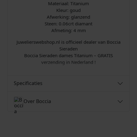
D
Materiaal: Titanium
i
Kleur: goud
a
Afwerking: glanzend
m
Steen: 0.06crt diamant
a
Afmeting: 4 mm
n
Juwelierswebshop.nl is officieel dealer van Boccia
t
Sieraden
a
Boccia Sieraden dames Titanium – GRATIS
a
verzending in Nederland !
n
t
a
Specificaties
l
Over Boccia