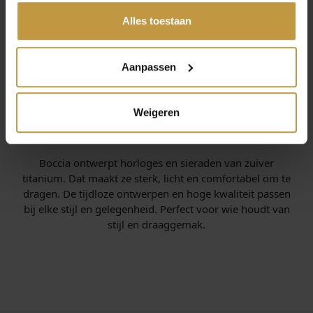
gedeeld of die ze hebben verzameld via jouw gebruik van
hun diensten.
Alles toestaan
Aanpassen
Weigeren
INFORMATIE OVER BOCCIA
Boccia ontwerpt horloges en sieraden van zuiver
titanium. Dat maakt ze sterk, licht en comfortabel om te
dragen. De tijdloze ontwerpen en hoge kwaliteit passen
bij elke stijl en gelegenheid. Perfect voor wie houdt van
stijl en draaggemak.