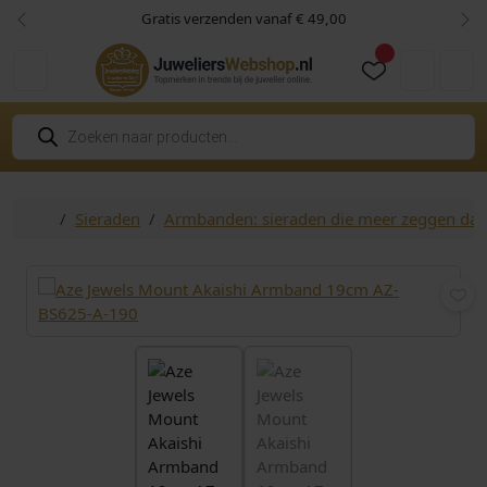
Skip to content
Skip to footer
Gratis verzenden vanaf € 49,00
Vorige
Vol
Cart
Account
P
r
o
d
u
c
Home
Sieraden
Armbanden: sieraden die meer zeggen da
t
e
n
z
o
e
k
e
n