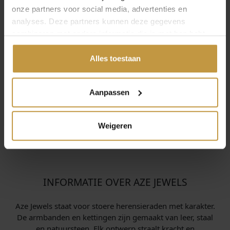
onze partners voor social media, advertenties en
analyses. Deze partners kunnen deze gegevens
combineren met andere informatie die je met hen hebt
gedeeld of die ze hebben verzameld via jouw gebruik van
hun diensten.
Alles toestaan
Aanpassen
Weigeren
INFORMATIE OVER AZE JEWELS
Aze Jewels staat voor stoere heren­sieraden met karakter.
De armbanden en kettingen zijn gemaakt van leer, staal
en natuursteen. Elk ontwerp straalt kracht en