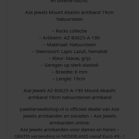
en diverse outfits.
A
-
Aze Jewels Mount Akaishi armband 19cm
1
Natuursteen
9
0
– Rocks collectie
a
– Artikelnr: AZ-BS625-A-190
a
– Materiaal: Natuursteen
n
– Steensoort: Lapis Lazuli, hematiet
t
– Kleur: blauw, grijs
a
– Geregen op sterk elastiek
l
– Breedte: 6 mm
– Lengte: 19cm
Aze Jewels AZ-BS625-A-190​ Mount Akaishi
armband 19cm natuurstenen armband
Juwelierswebshop.nl is officieel dealer van Aze
Jewels armbanden en sieraden – Aze Jewels
armbanden online.
Aze Jewels armbanden voor dames en heren –
GRATIS verzending in NEDERLAND vanaf Euro 49,- !