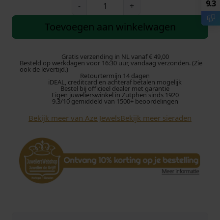
A
9.3
-
+
z
e
Toevoegen aan winkelwagen
J
e
w
Gratis verzending in NL vanaf € 49,00
Besteld op werkdagen voor 16:30 uur, vandaag verzonden. (Zie
e
ook de levertijd.)
Retourtermijn 14 dagen
l
iDEAL, creditcard en achteraf betalen mogelijk
s
Bestel bij officieel dealer met garantie
Eigen juwelierswinkel in Zutphen sinds 1920
M
9.3/10 gemiddeld van 1500+ beoordelingen
o
Bekijk meer van Aze Jewels
Bekijk meer sieraden
u
n
t
A
k
a
i
s
h
i