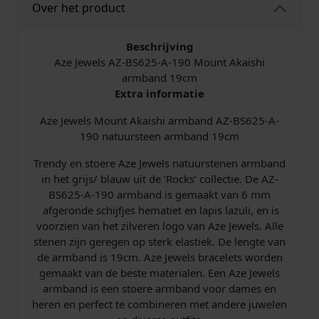
Over het product
A
r
m
Beschrijving
b
Aze Jewels AZ-BS625-A-190 Mount Akaishi
a
armband 19cm
n
Extra informatie
d
Aze Jewels Mount Akaishi armband AZ-BS625-A-
1
190 natuursteen armband 19cm
9
c
Trendy en stoere Aze Jewels natuurstenen armband
m
in het grijs/ blauw uit de ‘Rocks’ collectie. De AZ-
A
BS625-A-190 armband is gemaakt van 6 mm
Z
afgeronde schijfjes hematiet en lapis lazuli, en is
-
voorzien van het zilveren logo van Aze Jewels. Alle
B
stenen zijn geregen op sterk elastiek. De lengte van
S
de armband is 19cm. Aze Jewels bracelets worden
6
gemaakt van de beste materialen. Een Aze Jewels
2
armband is een stoere armband voor dames en
5
heren en perfect te combineren met andere juwelen
-