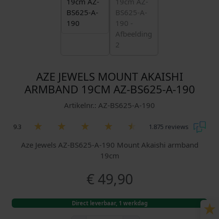
AZE JEWELS MOUNT AKAISHI
ARMBAND 19CM AZ-BS625-A-190
Artikelnr.: AZ-BS625-A-190
9.3
1.875 reviews
Aze Jewels AZ-BS625-A-190 Mount Akaishi armband
19cm
€
49,90
Direct leverbaar, 1 werkdag