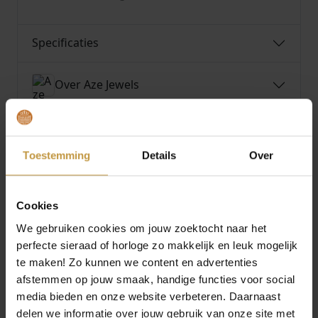
Specificaties
Over Aze Jewels
Toestemming
Details
Over
MEER VAN AZE JEWELS
€
39,90
€
39,90
Cookies
AZE JEWELS FIGARO
AZE JEWELS FIGARO
We gebruiken cookies om jouw zoektocht naar het
EIGHT – DORE
EIGHT – INOX
perfecte sieraad of horloge zo makkelijk en leuk mogelijk
ARMBAND 21CM AZ-
ARMBAND 19,5CM AZ-
te maken! Zo kunnen we content en advertenties
BM011-C-…
BM011-…
afstemmen op jouw smaak, handige functies voor social
Direct leverbaar, 1
Direct leverbaar, 1
media bieden en onze website verbeteren. Daarnaast
werkdag
werkdag
delen we informatie over jouw gebruik van onze site met