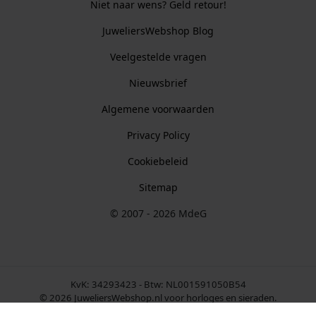
Niet naar wens? Geld retour!
JuweliersWebshop Blog
Veelgestelde vragen
Nieuwsbrief
Algemene voorwaarden
Privacy Policy
Cookiebeleid
Sitemap
© 2007 - 2026 MdeG
KvK: 34293423 - Btw: NL001591050B54
© 2026 JuweliersWebshop.nl voor horloges en sieraden.