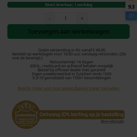
Direct leverbaar, 1 werkdag
9.3
A
-
+
z
e
Toevoegen aan winkelwagen
J
e
w
Gratis verzending in NL vanaf € 49,00
Besteld op werkdagen voor 16:30 uur, vandaag verzonden. (Zie
e
ook de levertijd.)
Retourtermijn 14 dagen
l
iDEAL, creditcard en achteraf betalen mogelijk
s
Bestel bij officieel dealer met garantie
Eigen juwelierswinkel in Zutphen sinds 1920
I
9.3/10 gemiddeld van 1500+ beoordelingen
r
Bekijk meer van Aze Jewels
Bekijk meer sieraden
o
n
J
a
c
k
R
o