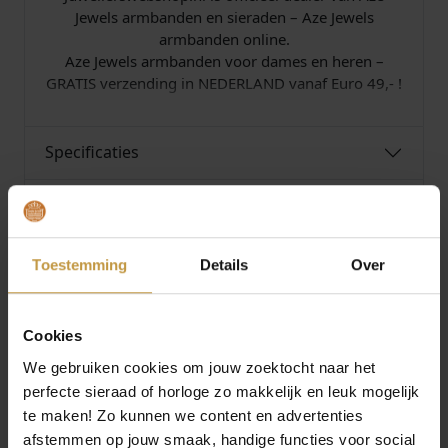
0
Jewels armbanden en sieraden – Aze Jewels
a
armbanden online.
a
Aze Jewels armbanden voor dames en heren –
n
GRATIS verzending in NEDERLAND vanaf Euro 49,- !
t
a
l
Specificaties
Over Aze Jewels
Toestemming
Details
Over
Cookies
MEER VAN AZE JEWELS
€
39,90
€
39,90
We gebruiken cookies om jouw zoektocht naar het
perfecte sieraad of horloge zo makkelijk en leuk mogelijk
AZE JEWELS FIGARO
AZE JEWELS FIGARO
te maken! Zo kunnen we content en advertenties
EIGHT – DORE
EIGHT – INOX
afstemmen op jouw smaak, handige functies voor social