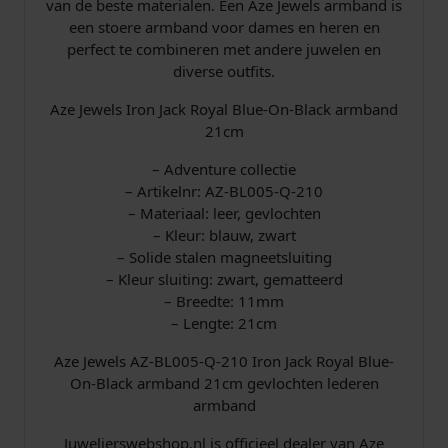
van de beste materialen. Een Aze Jewels armband is
a
een stoere armband voor dames en heren en
n
perfect te combineren met andere juwelen en
d
diverse outfits.
2
1
Aze Jewels Iron Jack Royal Blue-On-Black armband
c
21cm
m
A
– Adventure collectie
Z
– Artikelnr: AZ-BL005-Q-210
-
– Materiaal: leer, gevlochten
B
– Kleur: blauw, zwart
L
– Solide stalen magneetsluiting
0
– Kleur sluiting: zwart, gematteerd
0
– Breedte: 11mm
5
– Lengte: 21cm
-
Aze Jewels AZ-BL005-Q-210 Iron Jack Royal Blue-
Q
On-Black armband 21cm gevlochten lederen
-
armband
2
1
Juwelierswebshop.nl is officieel dealer van Aze