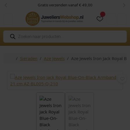
Skip to content
Skip to footer
Gratis verzenden vanaf € 49,00
Vorige
Vol
Cart
Account
P
r
o
d
u
c
Home
Sieraden
Aze Jewels
Aze Jewels Iron Jack Royal 
t
e
n
z
o
e
k
e
n