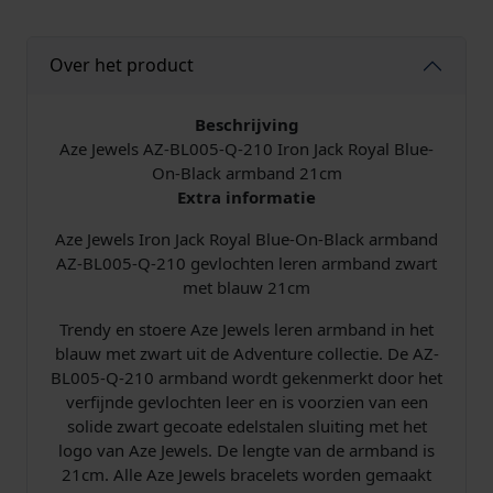
y
a
Over het product
l
B
l
Beschrijving
u
Aze Jewels AZ-BL005-Q-210 Iron Jack Royal Blue-
e
On-Black armband 21cm
-
Extra informatie
O
Aze Jewels Iron Jack Royal Blue-On-Black armband
n
AZ-BL005-Q-210 gevlochten leren armband zwart
-
met blauw 21cm
B
l
Trendy en stoere Aze Jewels leren armband in het
a
blauw met zwart uit de Adventure collectie. De AZ-
c
BL005-Q-210 armband wordt gekenmerkt door het
k
verfijnde gevlochten leer en is voorzien van een
A
solide zwart gecoate edelstalen sluiting met het
r
logo van Aze Jewels. De lengte van de armband is
m
21cm. Alle Aze Jewels bracelets worden gemaakt
b