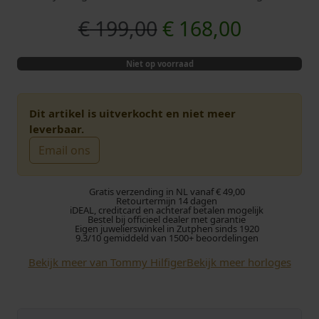
O
H
€
199,00
€
168,00
o
u
Niet op voorraad
r
i
s
d
Dit artikel is uitverkocht en niet meer
leverbaar.
p
i
Email ons
r
g
Gratis verzending in NL vanaf € 49,00
o
e
Retourtermijn 14 dagen
iDEAL, creditcard en achteraf betalen mogelijk
Bestel bij officieel dealer met garantie
Eigen juwelierswinkel in Zutphen sinds 1920
n
p
9.3/10 gemiddeld van 1500+ beoordelingen
k
r
Bekijk meer van Tommy Hilfiger
Bekijk meer horloges
e
i