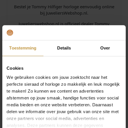
Bestel je Tommy Hilfiger horloge eenvoudig online
.
bij JuweliersWebshop.nl.
Juwelierswebshop.nl is officieel dealer Tommy
Hilfiger dameshorloges – Tommy Hilfiger watches
online.
Tommy Hilfiger horloges voor dames. GRATIS
Toestemming
Details
Over
verzekerde verzending in Nederland bij
JuweliersWebshop.
Cookies
Specificaties
We gebruiken cookies om jouw zoektocht naar het
perfecte sieraad of horloge zo makkelijk en leuk mogelijk
te maken! Zo kunnen we content en advertenties
Over Tommy Hilfiger
afstemmen op jouw smaak, handige functies voor social
media bieden en onze website verbeteren. Daarnaast
delen we informatie over jouw gebruik van onze site met
onze partners voor social media, advertenties en
analyses. Deze partners kunnen deze gegevens