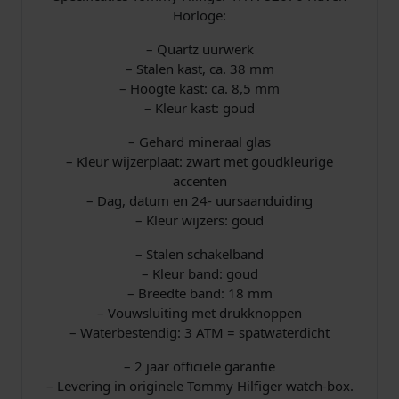
a
0
Horloge:
– Quartz uurwerk
s
0
– Stalen kast, ca. 38 mm
– Hoogte kast: ca. 8,5 mm
:
.
– Kleur kast: goud
€
– Gehard mineraal glas
– Kleur wijzerplaat: zwart met goudkleurige
accenten
– Dag, datum en 24- uursaanduiding
1
– Kleur wijzers: goud
9
– Stalen schakelband
– Kleur band: goud
9
– Breedte band: 18 mm
– Vouwsluiting met drukknoppen
,
– Waterbestendig: 3 ATM = spatwaterdicht
0
– 2 jaar officiële garantie
– Levering in originele Tommy Hilfiger watch-box.
0