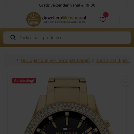
Skip to content
Skip to footer
Gratis verzenden vanaf € 49,00
Vorige
Vol
Cart
Account
P
r
o
d
u
c
Home
Horloges online - horloges kopen
Tommy Hilfiger h
t
e
n
z
o
Aanbieding!
e
k
e
n