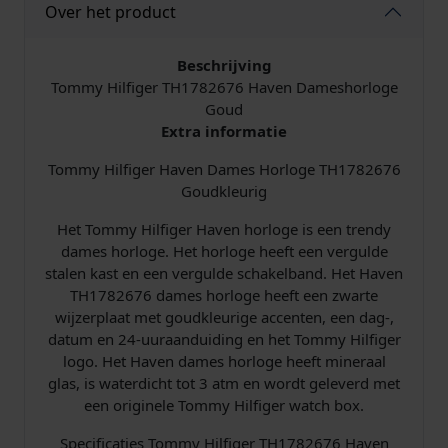
l
j
Over het product
i
s
Beschrijving
j
i
Tommy Hilfiger TH1782676 Haven Dameshorloge
Goud
k
s
Extra informatie
Tommy Hilfiger Haven Dames Horloge TH1782676
e
:
Goudkleurig
p
€
Het Tommy Hilfiger Haven horloge is een trendy
dames horloge. Het horloge heeft een vergulde
r
stalen kast en een vergulde schakelband. Het Haven
TH1782676 dames horloge heeft een zwarte
i
1
wijzerplaat met goudkleurige accenten, een dag-,
j
6
datum en 24-uuraanduiding en het Tommy Hilfiger
logo. Het Haven dames horloge heeft mineraal
s
8
glas, is waterdicht tot 3 atm en wordt geleverd met
een originele Tommy Hilfiger watch box.
w
,
Specificaties Tommy Hilfiger TH1782676 Haven