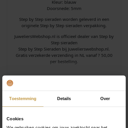
Kleur: blauw
Doorsnede: 5mm
Step by Step sieraden worden geleverd in een
originele Step by Step sieraden verpakking.
JuweliersWebshop.nl is officieel dealer van Step by
Step sieraden
Step by Step Sieraden bij Juwelierswebshop.nl.
Gratis verzekerde verzending in NL vanaf ? 50,00
per bestelling.
Specificaties
Over Step by Step
Toestemming
Details
Over
Cookies
We gebruiken cookies om jouw zoektocht naar het