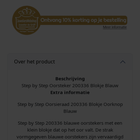
r
s
t
e
k
e
r
2
0
Over het product
0
3
3
Beschrijving
6
Step by Step Oorsteker 200336 Blokje Blauw
B
Extra informatie
l
Step by Step Oorsieraad 200336 Blokje Oorknop
a
Blauw
u
w
Step by Step 200336 blauwe oorstekers met een
a
klein blokje dat op het oor valt. De strak
a
vormgegeven blauwe oorstekers zijn vervaardigd
n