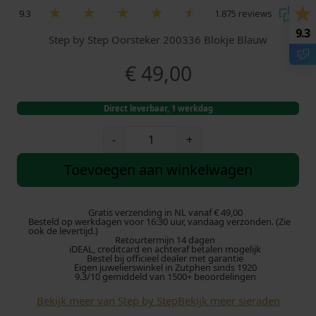
9.3
1.875 reviews
9.3
Step by Step Oorsteker 200336 Blokje Blauw
€
49,00
Direct leverbaar, 1 werkdag
S
-
+
t
e
Toevoegen aan winkelwagen
p
b
y
Gratis verzending in NL vanaf € 49,00
Besteld op werkdagen voor 16:30 uur, vandaag verzonden. (Zie
S
ook de levertijd.)
Retourtermijn 14 dagen
t
iDEAL, creditcard en achteraf betalen mogelijk
e
Bestel bij officieel dealer met garantie
Eigen juwelierswinkel in Zutphen sinds 1920
p
9.3/10 gemiddeld van 1500+ beoordelingen
O
Bekijk meer van Step by Step
Bekijk meer sieraden
o