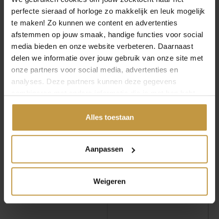
perfecte sieraad of horloge zo makkelijk en leuk mogelijk
MEER VAN STEP BY STEP
€
65,00
€
65,00
te maken! Zo kunnen we content en advertenties
afstemmen op jouw smaak, handige functies voor social
STEP BY STEP
STEP BY STEP
media bieden en onze website verbeteren. Daarnaast
OORSTEKER 200387
OORSTEKER 200380
delen we informatie over jouw gebruik van onze site met
ANTRACIET
GRIJS
onze partners voor social media, advertenties en
Direct leverbaar, 1
Direct leverbaar, 1
analyses. Deze partners kunnen deze gegevens
werkdag
werkdag
combineren met andere informatie die je met hen hebt
gedeeld of die ze hebben verzameld via jouw gebruik van
hun diensten.
Alles toestaan
Aanpassen
Weigeren