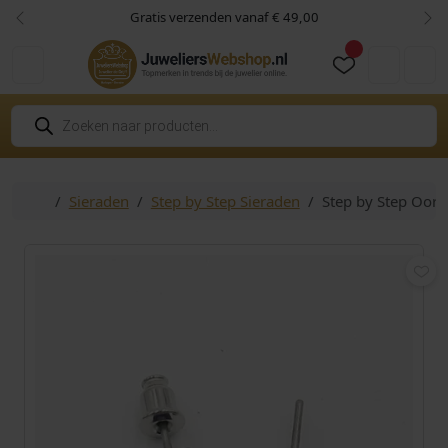
Skip to content
Skip to footer
Gratis verzenden vanaf € 49,00
Vorige
Vol
Cart
Account
P
r
o
d
u
c
Home
Sieraden
Step by Step Sieraden
Step by Step Oor
t
e
n
z
o
e
k
e
n