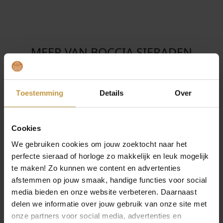
MEER VAN BOCCIA SIERADEN
Toestemming
Details
Over
Cookies
We gebruiken cookies om jouw zoektocht naar het
perfecte sieraad of horloge zo makkelijk en leuk mogelijk
€
99,00
€
109,00
te maken! Zo kunnen we content en advertenties
afstemmen op jouw smaak, handige functies voor social
BOCCIA 03068-01
BOCCIA 03068-02
ARMBAND TITANIUM
ARMBAND TITANIUM
media bieden en onze website verbeteren. Daarnaast
BICOLOR
delen we informatie over jouw gebruik van onze site met
Levertijd: 2-3 werkdagen
Levertijd: 2-3 werkdagen
onze partners voor social media, advertenties en