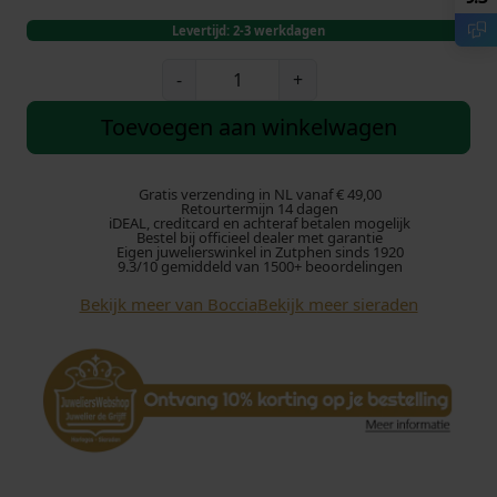
Levertijd: 2-3 werkdagen
B
-
+
o
c
Toevoegen aan winkelwagen
c
i
a
Gratis verzending in NL vanaf € 49,00
Retourtermijn 14 dagen
0
iDEAL, creditcard en achteraf betalen mogelijk
Bestel bij officieel dealer met garantie
3
Eigen juwelierswinkel in Zutphen sinds 1920
9
9.3/10 gemiddeld van 1500+ beoordelingen
6
Bekijk meer van Boccia
Bekijk meer sieraden
-
0
4
A
r
m
b
a