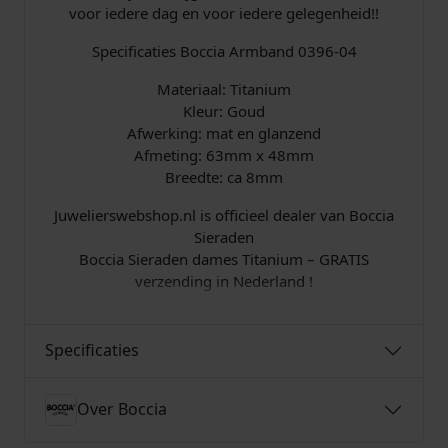
t
voor iedere dag en voor iedere gelegenheid!!
a
l
Specificaties Boccia Armband 0396-04
Materiaal: Titanium
Kleur: Goud
Afwerking: mat en glanzend
Afmeting: 63mm x 48mm
Breedte: ca 8mm
Juwelierswebshop.nl is officieel dealer van Boccia
Sieraden
Boccia Sieraden dames Titanium – GRATIS
verzending in Nederland !
Specificaties
Over Boccia