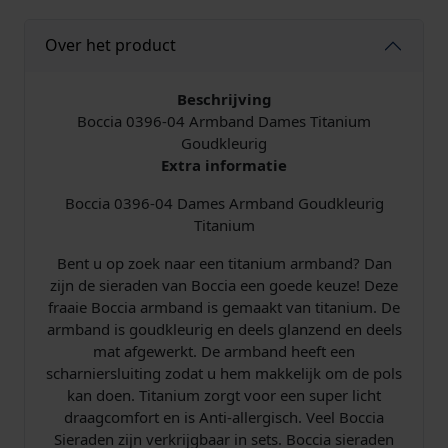
n
d
Over het product
T
i
Beschrijving
t
Boccia 0396-04 Armband Dames Titanium
a
Goudkleurig
n
Extra informatie
i
u
Boccia 0396-04 Dames Armband Goudkleurig
m
Titanium
v
e
Bent u op zoek naar een titanium armband? Dan
r
zijn de sieraden van Boccia een goede keuze! Deze
g
fraaie Boccia armband is gemaakt van titanium. De
u
armband is goudkleurig en deels glanzend en deels
l
mat afgewerkt. De armband heeft een
d
scharniersluiting zodat u hem makkelijk om de pols
a
kan doen. Titanium zorgt voor een super licht
a
draagcomfort en is Anti-allergisch. Veel Boccia
n
Sieraden zijn verkrijgbaar in sets. Boccia sieraden