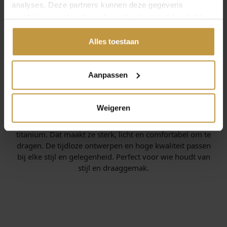
analyses. Deze partners kunnen deze gegevens
combineren met andere informatie die je met hen hebt
gedeeld of die ze hebben verzameld via jouw gebruik van
hun diensten.
Alles toestaan
Aanpassen
INFORMATIE OVER BOCCIA
Weigeren
Boccia ontwerpt horloges en sieraden van zuiver
titanium. Dat maakt ze sterk, licht en comfortabel om te
dragen. De tijdloze ontwerpen en hoge kwaliteit passen
bij elke stijl en gelegenheid. Perfect voor wie houdt van
stijl en draaggemak.