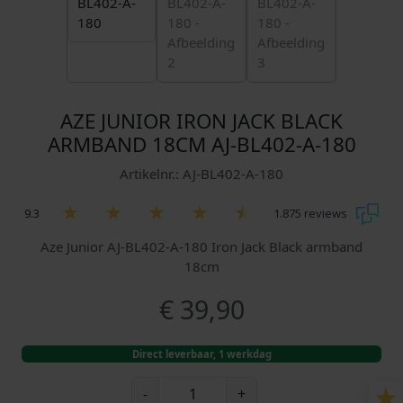
AZE JUNIOR IRON JACK BLACK
ARMBAND 18CM AJ-BL402-A-180
Artikelnr.: AJ-BL402-A-180
9.3
1.875 reviews
Aze Junior AJ-BL402-A-180 Iron Jack Black armband
18cm
€
39,90
Direct leverbaar, 1 werkdag
A
-
+