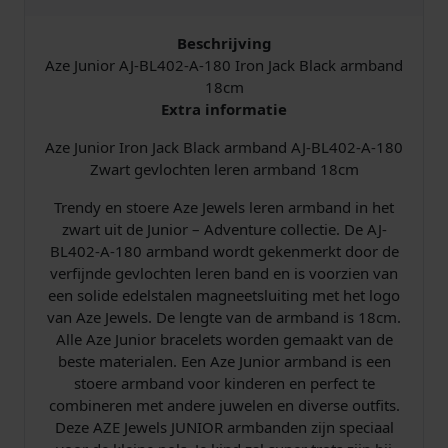
A
r
Beschrijving
m
Aze Junior AJ-BL402-A-180 Iron Jack Black armband
b
18cm
a
Extra informatie
n
Aze Junior Iron Jack Black armband AJ-BL402-A-180​
d
Zwart gevlochten leren armband 18cm
1
8
Trendy en stoere Aze Jewels leren armband in het
c
zwart uit de Junior – Adventure collectie. De AJ-
m
BL402-A-180 armband wordt gekenmerkt door de
A
verfijnde gevlochten leren band en is voorzien van
J
een solide edelstalen magneetsluiting met het logo
-
van Aze Jewels. De lengte van de armband is 18cm.
B
Alle Aze Junior bracelets worden gemaakt van de
L
beste materialen. Een Aze Junior armband is een
4
stoere armband voor kinderen en perfect te
0
combineren met andere juwelen en diverse outfits.
2
Deze AZE Jewels JUNIOR armbanden zijn speciaal
-