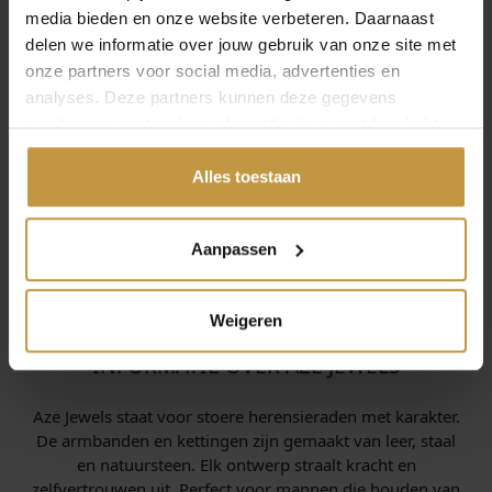
media bieden en onze website verbeteren. Daarnaast
delen we informatie over jouw gebruik van onze site met
onze partners voor social media, advertenties en
analyses. Deze partners kunnen deze gegevens
combineren met andere informatie die je met hen hebt
gedeeld of die ze hebben verzameld via jouw gebruik van
hun diensten.
Alles toestaan
Aanpassen
Weigeren
INFORMATIE OVER AZE JEWELS
Aze Jewels staat voor stoere heren­sieraden met karakter.
De armbanden en kettingen zijn gemaakt van leer, staal
en natuursteen. Elk ontwerp straalt kracht en
zelfvertrouwen uit. Perfect voor mannen die houden van