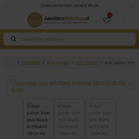
Skip to content
Skip to footer
Gratis verzenden vanaf € 49,00
Vorige
Vol
Cart
Account
P
r
o
d
u
c
Home
Sieraden
Aze Jewels
Aze Junior
Aze Junior Iro
t
e
n
z
o
e
k
e
n