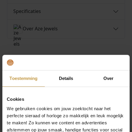
Specificaties
Over Aze Jewels
MEER VAN AZE JEWELS
€
39,90
€
39,90
Toestemming
Details
Over
AZE JEWELS FIGARO
AZE JEWELS FIGARO
EIGHT – DORE
EIGHT – INOX
ARMBAND 21CM AZ-
ARMBAND 19,5CM AZ-
Cookies
BM011-C-…
BM011-…
We gebruiken cookies om jouw zoektocht naar het
Direct leverbaar, 1
Direct leverbaar, 1
perfecte sieraad of horloge zo makkelijk en leuk mogelijk
werkdag
werkdag
te maken! Zo kunnen we content en advertenties
afstemmen op jouw smaak, handige functies voor social