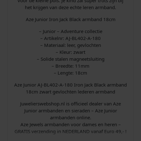
voor de kleine pols. Je kind zal super trots zijn bij
A
het krijgen van deze echte leren armband.
-
1
Aze Junior Iron Jack Black armband 18cm
8
0
– Junior – Adventure collectie
a
– Artikelnr: AJ-BL402-A-180
a
– Materiaal: leer, gevlochten
n
– Kleur: zwart
t
– Solide stalen magneetsluiting
a
– Breedte: 11mm
l
– Lengte: 18cm
Aze Junior AJ-BL402-A-180 Iron Jack Black armband
18cm zwart gevlochten lederen armband
Juwelierswebshop.nl is officieel dealer van Aze
Junior armbanden en sieraden – Aze Junior
armbanden online.
Aze Jewels armbanden voor dames en heren –
GRATIS verzending in NEDERLAND vanaf Euro 49,- !