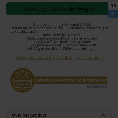
z
9.3
e
Toevoegen aan winkelwagen
J
u
n
Gratis verzending in NL vanaf € 49,00
Besteld op werkdagen voor 16:30 uur, vandaag verzonden. (Zie
i
ook de levertijd.)
Retourtermijn 14 dagen
o
iDEAL, creditcard en achteraf betalen mogelijk
r
Bestel bij officieel dealer met garantie
Eigen juwelierswinkel in Zutphen sinds 1920
I
9.3/10 gemiddeld van 1500+ beoordelingen
r
Bekijk meer van Aze Jewels
Bekijk meer sieraden
o
n
J
a
c
k
B
l
a
c
Over het product
k