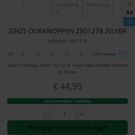
9.3
ZINZI OORKNOPPEN ZIO1278 ZILVER
Artikelnr.: ZIO1278
9.3
1.875 reviews
Zinzi Oorknop Zilver ZIO1278 Twee Open Ronde Vormen
In Elkaar
€
44,95
Direct leverbaar, 1 werkdag
Z
-
+
i
n
Toevoegen aan winkelwagen
z