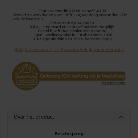
i
O
Gratis verzending in NL vanaf € 49,00
Besteld op werkdagen voor 16:30 uur, vandaag verzonden. (Zie
o
ook de levertijd.)
Retourtermijn 14 dagen
r
iDEAL, creditcard en achteraf betalen mogelijk
k
Bestel bij officieel dealer met garantie
Eigen juwelierswinkel in Zutphen sinds 1920
n
9.3/10 gemiddeld van 1500+ beoordelingen
o
Bekijk meer van Zinzi Sieraden
Bekijk meer sieraden
p
p
e
n
Z
I
O
1
2
7
Over het product
8
Z
i
Beschrijving