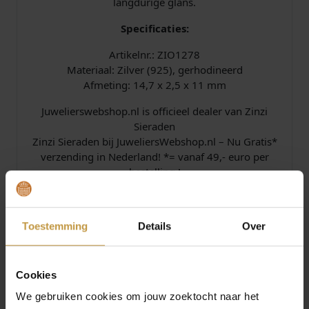
langdurige glans.
Specificaties:
Artikelnr.: ZIO1278
Materiaal: Zilver (925), gerhodineerd
Afmeting: 14,7 x 2,5 x 11 mm
Juwelierswebshop.nl is officieel dealer van Zinzi
Sieraden
Zinzi Sieraden bij JuweliersWebshop.nl – Nu Gratis*
verzending in Nederland! *= vanaf 49,- euro per
bestelling !
Specificaties
Toestemming
Details
Over
Over Zinzi Sieraden
Cookies
We gebruiken cookies om jouw zoektocht naar het