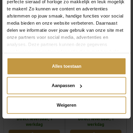
perfecte sieraad of horloge zo makkelijk en leuk mogelijk
te maken! Zo kunnen we content en advertenties
afstemmen op jouw smaak, handige functies voor social
MEER VAN ZINZI SIERADEN
media bieden en onze website verbeteren. Daarnaast
delen we informatie over jouw gebruik van onze site met
onze partners voor social media, advertenties en
analyses. Deze partners kunnen deze gegevens
combineren met andere informatie die je met hen hebt
gedeeld of die ze hebben verzameld via jouw gebruik van
hun diensten.
Alles toestaan
€
34,95
€
34,95
Aanpassen
ZINZI OORKNOPPEN
ZINZI OORKNOPPEN
ZIO2872Y ROOS
ZIO2872 ROOS
Weigeren
ZIRKONIA VERGULD
ZIRKONIA ZILVER
Direct leverbaar, 1
Direct leverbaar, 1
werkdag
werkdag