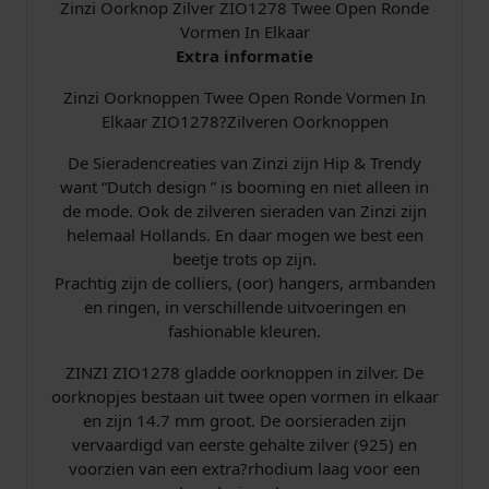
l
Zinzi Oorknop Zilver ZIO1278 Twee Open Ronde
v
Vormen In Elkaar
e
Extra informatie
r
Zinzi Oorknoppen Twee Open Ronde Vormen In
a
Elkaar ZIO1278?Zilveren Oorknoppen
a
n
De Sieradencreaties van Zinzi zijn Hip & Trendy
t
want “Dutch design ” is booming en niet alleen in
a
de mode. Ook de zilveren sieraden van Zinzi zijn
l
helemaal Hollands. En daar mogen we best een
beetje trots op zijn.
Prachtig zijn de colliers, (oor) hangers, armbanden
en ringen, in verschillende uitvoeringen en
fashionable kleuren.
ZINZI ZIO1278 gladde oorknoppen in zilver. De
oorknopjes bestaan uit twee open vormen in elkaar
en zijn 14.7 mm groot. De oorsieraden zijn
vervaardigd van eerste gehalte zilver (925) en
voorzien van een extra?rhodium laag voor een