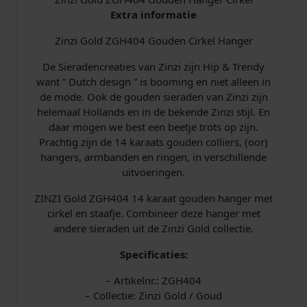
C
Extra informatie
i
Zinzi Gold ZGH404 Gouden Cirkel Hanger
r
k
De Sieradencreaties van Zinzi zijn Hip & Trendy
e
want ” Dutch design ” is booming en niet alleen in
l
de mode. Ook de gouden sieraden van Zinzi zijn
a
helemaal Hollands en in de bekende Zinzi stijl. En
a
daar mogen we best een beetje trots op zijn.
n
Prachtig zijn de 14 karaats gouden colliers, (oor)
t
hangers, armbanden en ringen, in verschillende
a
uitvoeringen.
l
ZINZI Gold ZGH404 14 karaat gouden hanger met
cirkel en staafje. Combineer deze hanger met
andere sieraden uit de Zinzi Gold collectie.
Specificaties:
– Artikelnr.: ZGH404
– Collectie: Zinzi Gold / Goud