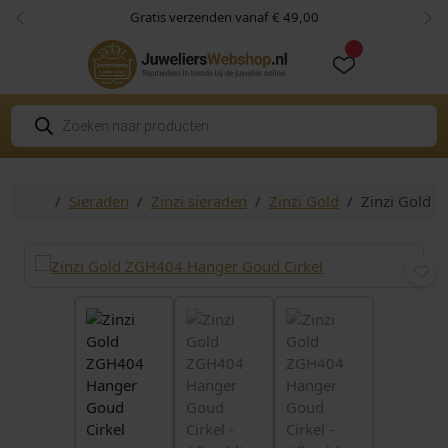
Skip to content
Skip to footer
Gratis verzenden vanaf € 49,00
Vorige
Vol
Cart
Account
P
r
o
d
u
c
Home
Sieraden
Zinzi sieraden
Zinzi Gold
Zinzi Gold 
t
e
n
z
o
e
k
e
n