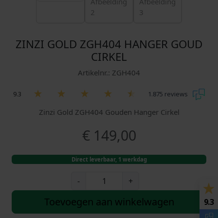
ZINZI GOLD ZGH404 HANGER GOUD
CIRKEL
Artikelnr.: ZGH404
9.3
1.875 reviews
Zinzi Gold ZGH404 Gouden Hanger Cirkel
€
149,00
Direct leverbaar, 1 werkdag
Z
-
+
i
n
Toevoegen aan winkelwagen
9.3
z