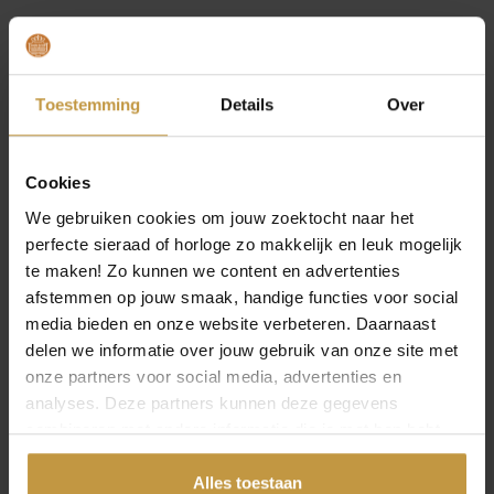
MEER VAN ZINZI SIERADEN
€
34,95
€
34,95
ZINZI CREOOLHANGER
ZINZI CREOOLHANGER
Toestemming
Details
Over
ZICH2863 PAREL WIT
ZICH2887Y ZIRKONIA
ZIRKONIA
VERGULD
Direct leverbaar, 1
Direct leverbaar, 1
Cookies
werkdag
werkdag
We gebruiken cookies om jouw zoektocht naar het
perfecte sieraad of horloge zo makkelijk en leuk mogelijk
te maken! Zo kunnen we content en advertenties
afstemmen op jouw smaak, handige functies voor social
media bieden en onze website verbeteren. Daarnaast
delen we informatie over jouw gebruik van onze site met
onze partners voor social media, advertenties en
analyses. Deze partners kunnen deze gegevens
combineren met andere informatie die je met hen hebt
gedeeld of die ze hebben verzameld via jouw gebruik van
hun diensten.
Alles toestaan