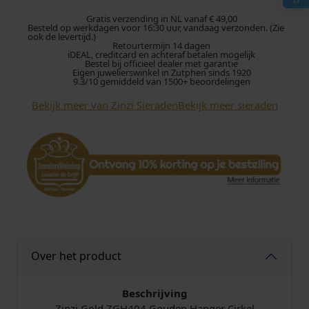
i
G
Gratis verzending in NL vanaf € 49,00
Besteld op werkdagen voor 16:30 uur, vandaag verzonden. (Zie
o
ook de levertijd.)
Retourtermijn 14 dagen
l
iDEAL, creditcard en achteraf betalen mogelijk
d
Bestel bij officieel dealer met garantie
Eigen juwelierswinkel in Zutphen sinds 1920
Z
9.3/10 gemiddeld van 1500+ beoordelingen
G
Bekijk meer van Zinzi Sieraden
Bekijk meer sieraden
H
4
0
4
H
a
n
g
e
r
Over het product
G
o
u
Beschrijving
d
Zinzi Gold ZGH404 Gouden Hanger Cirkel