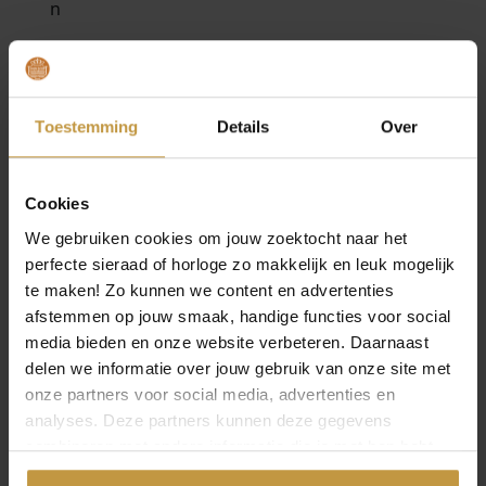
MEER VAN ZINZI SIERADEN
€
34,95
€
34,95
Toestemming
Details
Over
ZINZI CREOOLHANGER
ZINZI CREOOLHANGER
ZICH2863 PAREL WIT
ZICH2887Y ZIRKONIA
ZIRKONIA
VERGULD
Cookies
Direct leverbaar, 1
Direct leverbaar, 1
We gebruiken cookies om jouw zoektocht naar het
werkdag
werkdag
perfecte sieraad of horloge zo makkelijk en leuk mogelijk
te maken! Zo kunnen we content en advertenties
afstemmen op jouw smaak, handige functies voor social
media bieden en onze website verbeteren. Daarnaast
delen we informatie over jouw gebruik van onze site met
onze partners voor social media, advertenties en
analyses. Deze partners kunnen deze gegevens
combineren met andere informatie die je met hen hebt
gedeeld of die ze hebben verzameld via jouw gebruik van