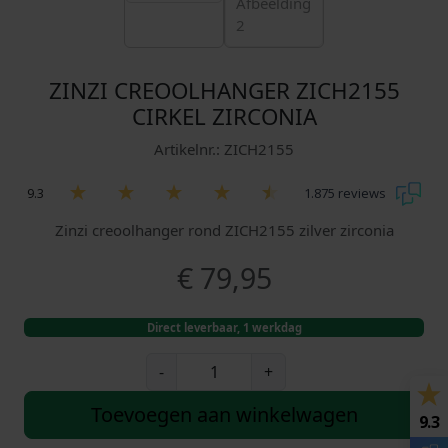
ZINZI CREOOLHANGER ZICH2155
CIRKEL ZIRCONIA
Artikelnr.: ZICH2155
9.3
1.875 reviews
Zinzi creoolhanger rond ZICH2155 zilver zirconia
€
79,95
Direct leverbaar, 1 werkdag
Z
-
+
i
n
Toevoegen aan winkelwagen
9.3
z