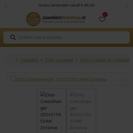
Skip to content
Skip to footer
Gratis verzenden vanaf € 49,00
Vorige
Vol
Cart
Account
P
r
o
d
u
c
Home
Sieraden
Zinzi sieraden
Zinzi Creolen en Creoolh
t
e
n
z
o
e
k
e
n