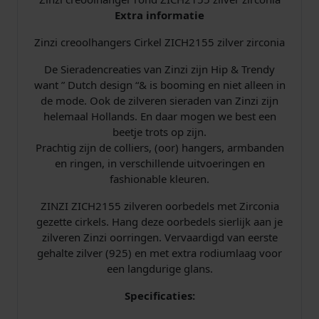
C
Extra informatie
i
Zinzi creoolhangers Cirkel ZICH2155 zilver zirconia
r
k
De Sieradencreaties van Zinzi zijn Hip & Trendy
e
want ” Dutch design “& is booming en niet alleen in
l
de mode. Ook de zilveren sieraden van Zinzi zijn
Z
helemaal Hollands. En daar mogen we best een
i
beetje trots op zijn.
r
Prachtig zijn de colliers, (oor) hangers, armbanden
c
en ringen, in verschillende uitvoeringen en
o
fashionable kleuren.
n
i
ZINZI ZICH2155 zilveren oorbedels met Zirconia
a
gezette cirkels. Hang deze oorbedels sierlijk aan je
a
zilveren Zinzi oorringen. Vervaardigd van eerste
a
gehalte zilver (925) en met extra rodiumlaag voor
n
een langdurige glans.
t
a
Specificaties:
l