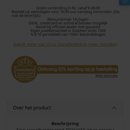
i
C
Gratis verzending in NL vanaf € 49,00
Besteld op werkdagen voor 16:30 uur, vandaag verzonden. (Zie
r
ook de levertijd.)
Retourtermijn 14 dagen
e
iDEAL, creditcard en achteraf betalen mogelijk
o
Bestel bij officieel dealer met garantie
Eigen juwelierswinkel in Zutphen sinds 1920
o
9.3/10 gemiddeld van 1500+ beoordelingen
l
Bekijk meer van Zinzi Sieraden
Bekijk meer sieraden
h
a
n
g
e
r
Z
I
C
H
Over het product
2
1
5
Beschrijving
5
Zinzi creoolhanger rond ZICH2155 zilver zirconia