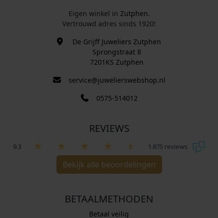
Eigen winkel in
Zutphen
.
Vertrouwd adres sinds 1920!
De Grijff Juweliers Zutphen
Sprongstraat 8
7201KS Zutphen
service@juwelierswebshop.nl
0575-514012
REVIEWS
9.3
1.875 reviews
Bekijk alle beoordelingen
BETAALMETHODEN
Betaal veilig