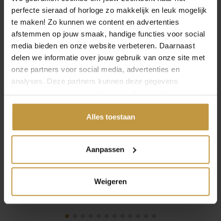
perfecte sieraad of horloge zo makkelijk en leuk mogelijk
te maken! Zo kunnen we content en advertenties
afstemmen op jouw smaak, handige functies voor social
media bieden en onze website verbeteren. Daarnaast
delen we informatie over jouw gebruik van onze site met
onze partners voor social media, advertenties en
analyses. Deze partners kunnen deze gegevens
€
34,95
€
34,95
combineren met andere informatie die je met hen hebt
gedeeld of die ze hebben verzameld via jouw gebruik van
ZINZI CREOOLHANGER
ZINZI CREOOLHANGER
hun diensten.
Alles toestaan
ZICH2863 PAREL WIT
ZICH2887Y ZIRKONIA
ZIRKONIA
VERGULD
Direct leverbaar, 1
Direct leverbaar, 1
Aanpassen
werkdag
werkdag
Weigeren