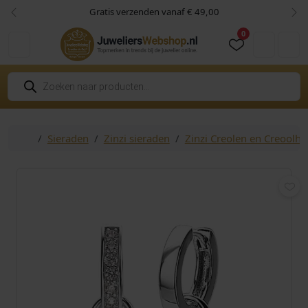
Skip to content
Skip to footer
Gratis verzenden vanaf € 49,00
Vorige
Vol
0
Cart
Account
P
r
o
d
u
c
Home
Sieraden
Zinzi sieraden
Zinzi Creolen en Creoolh
t
e
n
z
o
e
k
e
n