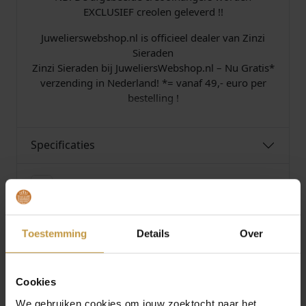
EXCLUSIEF creolen geleverd !!
Juwelierswebshop.nl is officieel dealer van Zinzi
Sieraden
Zinzi Sieraden bij JuweliersWebshop.nl – Nu Gratis*
verzending in Nederland! *= vanaf 49,- euro per
bestelling !
Specificaties
Over Zinzi Sieraden
Toestemming
Details
Over
MEER VAN ZINZI SIERADEN
Cookies
We gebruiken cookies om jouw zoektocht naar het