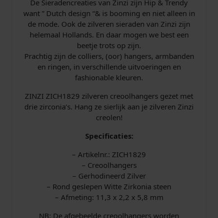
De Sieradencreaties van Zinzi zijn Hip & Trendy
n
want ” Dutch design “& is booming en niet alleen in
i
de mode. Ook de zilveren sieraden van Zinzi zijn
a
helemaal Hollands. En daar mogen we best een
a
beetje trots op zijn.
a
Prachtig zijn de colliers, (oor) hangers, armbanden
n
en ringen, in verschillende uitvoeringen en
t
fashionable kleuren.
a
l
ZINZI ZICH1829 zilveren creoolhangers gezet met
drie zirconia’s. Hang ze sierlijk aan je zilveren Zinzi
creolen!
Specificaties:
– Artikelnr.: ZICH1829
– Creoolhangers
– Gerhodineerd Zilver
– Rond geslepen Witte Zirkonia steen
– Afmeting: 11,3 x 2,2 x 5,8 mm
NB: De afgebeelde creoolhangers worden