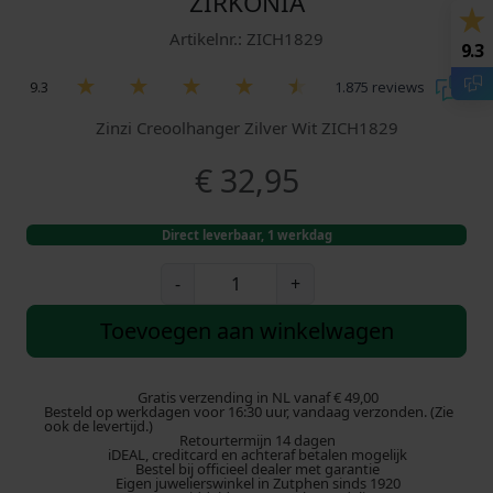
ZIRKONIA
Artikelnr.: ZICH1829
9.3
9.3
1.875 reviews
Zinzi Creoolhanger Zilver Wit ZICH1829
€
32,95
Direct leverbaar, 1 werkdag
Z
-
+
i
n
Toevoegen aan winkelwagen
z
i
C
Gratis verzending in NL vanaf € 49,00
Besteld op werkdagen voor 16:30 uur, vandaag verzonden. (Zie
r
ook de levertijd.)
Retourtermijn 14 dagen
e
iDEAL, creditcard en achteraf betalen mogelijk
o
Bestel bij officieel dealer met garantie
Eigen juwelierswinkel in Zutphen sinds 1920
o