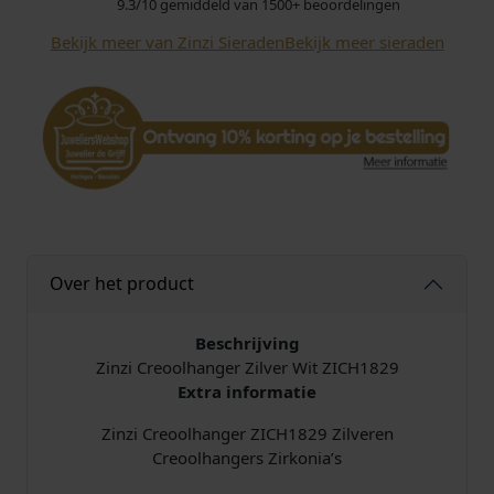
9.3/10 gemiddeld van 1500+ beoordelingen
l
Bekijk meer van Zinzi Sieraden
Bekijk meer sieraden
h
a
n
g
e
r
Z
I
C
H
Over het product
1
8
2
Beschrijving
9
Zinzi Creoolhanger Zilver Wit ZICH1829
Z
Extra informatie
i
Zinzi Creoolhanger ZICH1829 Zilveren
r
Creoolhangers Zirkonia’s
k
o