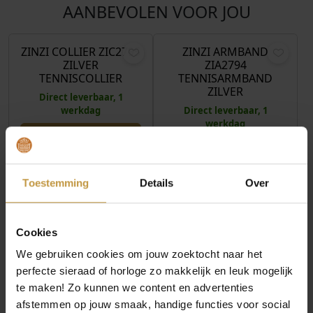
AANBEVOLEN VOOR JOU
€
169,95
€
64,95
ZINZI COLLIER ZIC2795
ZINZI ARMBAND
ZILVER
ZIA2794
TENNISCOLLIER
TENNISARMBAND
ZILVER
Direct leverbaar, 1
werkdag
Direct leverbaar, 1
werkdag
Toestemming
Details
Over
MEER VAN ZINZI SIERADEN
€
89,95
€
89,95
Cookies
We gebruiken cookies om jouw zoektocht naar het
ZINZI CREOLEN
ZINZI OORBELLEN
ZIO2727Y ZILVER
ZIO2882 ZILVER
perfecte sieraad of horloge zo makkelijk en leuk mogelijk
ZIRCONIA VERGULD
DUBBELE RIJ HARTJES
te maken! Zo kunnen we content en advertenties
Direct leverbaar, 1
Direct leverbaar, 1
afstemmen op jouw smaak, handige functies voor social