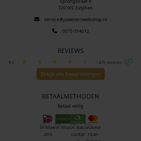
Sprongstraat 8
7201KS Zutphen
service@juwelierswebshop.nl
0575-514012
REVIEWS
9.3
1.875 reviews
Bekijk alle beoordelingen
BETAALMETHODEN
Betaal veilig