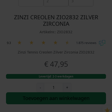
ZINZI CREOLEN ZIO2832 ZILVER
ZIRCONIA
Artikelnr.: ZIO2832
9.3
1.875 reviews
Zinzi Tennis Creolen Zilver Zirconia ZIO2832
€
47,95
Levertijd: 2-3 werkdagen
Z
-
+
i
n
Toevoegen aan winkelwagen
z
i