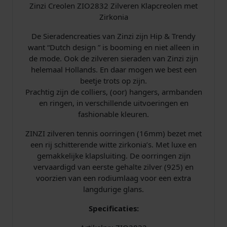
Zinzi Creolen ZIO2832 Zilveren Klapcreolen met
i
Zirkonia
r
c
De Sieradencreaties van Zinzi zijn Hip & Trendy
o
want “Dutch design ” is booming en niet alleen in
n
de mode. Ook de zilveren sieraden van Zinzi zijn
i
helemaal Hollands. En daar mogen we best een
a
beetje trots op zijn.
a
Prachtig zijn de colliers, (oor) hangers, armbanden
a
en ringen, in verschillende uitvoeringen en
n
fashionable kleuren.
t
a
ZINZI zilveren tennis oorringen (16mm) bezet met
l
een rij schitterende witte zirkonia’s. Met luxe en
gemakkelijke klapsluiting. De oorringen zijn
vervaardigd van eerste gehalte zilver (925) en
voorzien van een rodiumlaag voor een extra
langdurige glans.
Specificaties: