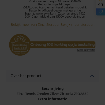
C
Gratis verzending in NL vanaf € 49,00
Retourtermijn 14 dagen
9.3
r
iDEAL, creditcard en achteraf betalen mogelijk
Bestel bij officieel dealer met garantie
e
Eigen juwelierswinkel in Zutphen sinds 1920
o
9.3/10 gemiddeld van 1500+ beoordelingen
l
Bekijk meer van Zinzi Sieraden
Bekijk meer sieraden
e
n
Z
I
O
2
8
3
2
Z
Over het product
i
l
Beschrijving
v
Zinzi Tennis Creolen Zilver Zirconia ZIO2832
e
Extra informatie
r
Z