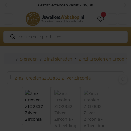
Skip to content
Skip to footer
Gratis verzenden vanaf € 49,00
Vorige
Vol
Cart
Account
P
r
o
d
u
c
Home
Sieraden
Zinzi sieraden
Zinzi Creolen en Creoolh
t
e
n
z
o
e
k
e
n