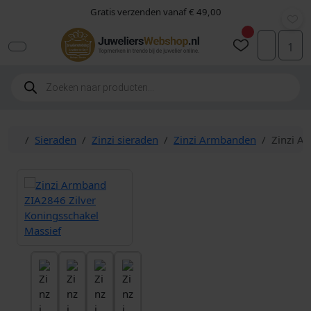
Skip to content
Skip to footer
Gratis verzenden vanaf € 49,00
Vorige
Volgen
1
Account
Cart
P
r
o
d
u
c
Home
Sieraden
Zinzi sieraden
Zinzi Armbanden
Zinzi A
t
e
n
z
o
e
k
e
n