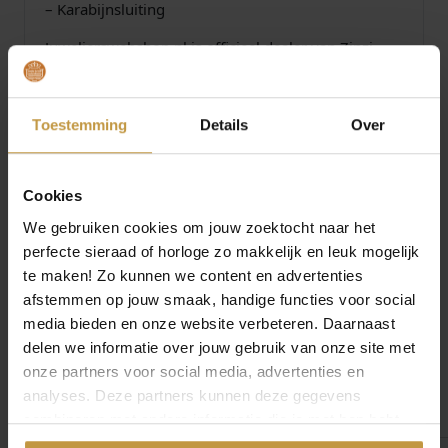
– Karabijnsluiting
l
Juwelierswebshop.nl is officieel dealer van Zinzi
Sieraden
Zinzi Sieraden bij JuweliersWebshop.nl – Nu Gratis*
verzending in Nederland! *= vanaf 49,- euro per
Toestemming
Details
Over
bestelling !
Cookies
Specificaties
We gebruiken cookies om jouw zoektocht naar het
perfecte sieraad of horloge zo makkelijk en leuk mogelijk
Over Zinzi Sieraden
te maken! Zo kunnen we content en advertenties
afstemmen op jouw smaak, handige functies voor social
media bieden en onze website verbeteren. Daarnaast
delen we informatie over jouw gebruik van onze site met
onze partners voor social media, advertenties en
analyses. Deze partners kunnen deze gegevens
Meer van Zinzi sieraden
€
59,95
€
49,95
combineren met andere informatie die je met hen hebt
gedeeld of die ze hebben verzameld via jouw gebruik van