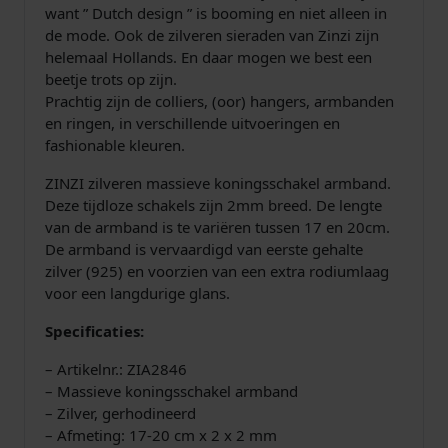
want ” Dutch design ” is booming en niet alleen in
s
de mode. Ook de zilveren sieraden van Zinzi zijn
s
helemaal Hollands. En daar mogen we best een
c
beetje trots op zijn.
h
Prachtig zijn de colliers, (oor) hangers, armbanden
a
en ringen, in verschillende uitvoeringen en
k
fashionable kleuren.
e
l
ZINZI zilveren massieve koningsschakel armband.
M
Deze tijdloze schakels zijn 2mm breed. De lengte
a
van de armband is te variëren tussen 17 en 20cm.
s
De armband is vervaardigd van eerste gehalte
s
zilver (925) en voorzien van een extra rodiumlaag
i
voor een langdurige glans.
e
f
Specificaties:
a
– Artikelnr.: ZIA2846
a
– Massieve koningsschakel armband
n
– Zilver, gerhodineerd
t
– Afmeting: 17-20 cm x 2 x 2 mm
a