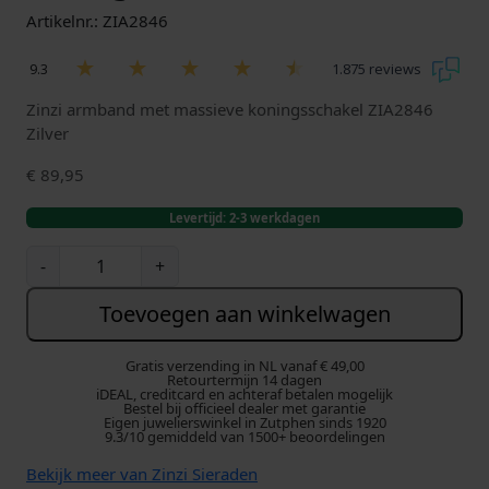
Artikelnr.: ZIA2846
9.3
1.875 reviews
Zinzi armband met massieve koningsschakel ZIA2846
Zilver
€
89,95
Levertijd: 2-3 werkdagen
Z
-
+
i
n
Toevoegen aan winkelwagen
z
i
Gratis verzending in NL vanaf € 49,00
A
Retourtermijn 14 dagen
iDEAL, creditcard en achteraf betalen mogelijk
r
Bestel bij officieel dealer met garantie
Eigen juwelierswinkel in Zutphen sinds 1920
m
9.3/10 gemiddeld van 1500+ beoordelingen
b
a
Bekijk meer van Zinzi Sieraden