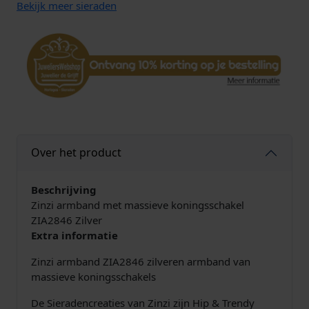
n
Bekijk meer sieraden
d
Z
I
A
2
8
4
6
Z
Over het product
i
l
v
Beschrijving
e
Zinzi armband met massieve koningsschakel
r
ZIA2846 Zilver
K
Extra informatie
o
Zinzi armband ZIA2846 zilveren armband van
n
massieve koningsschakels
i
n
De Sieradencreaties van Zinzi zijn Hip & Trendy
g