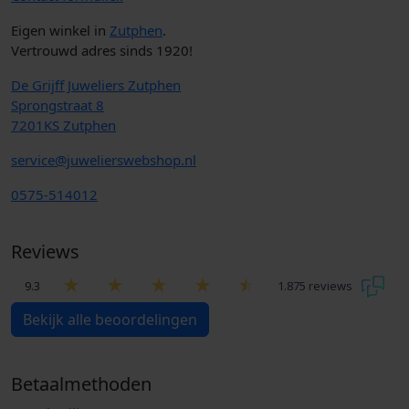
Eigen winkel in
Zutphen
.
Vertrouwd adres sinds 1920!
De Grijff Juweliers Zutphen
Sprongstraat 8
7201KS Zutphen
service@juwelierswebshop.nl
0575-514012
Reviews
9.3
1.875 reviews
Bekijk alle beoordelingen
Betaalmethoden