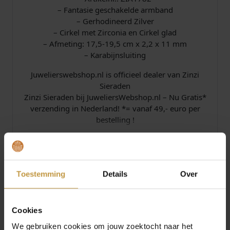
– Fantasie geschakelde armband
– Gerhodineerd Zilver
– Cirkel met Zirconia en Cirkel glad
– Afmeting: 17,5-19,5 cm x 2,2 x 11 mm
– Karabijnsluiting
Juwelierswebshop.nl is officieel dealer van Zinzi
Sieraden
Zinzi Sieraden bij JuweliersWebshop.nl – Nu Gratis*
verzending in Nederland! *= vanaf 49,- euro per
bestelling !
Specificaties
Toestemming
Details
Over
Over Zinzi Sieraden
Cookies
We gebruiken cookies om jouw zoektocht naar het