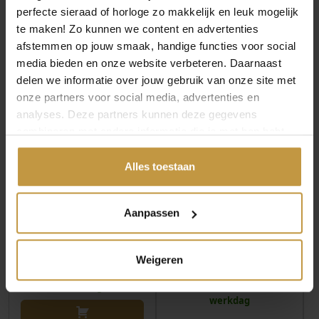
perfecte sieraad of horloge zo makkelijk en leuk mogelijk
te maken! Zo kunnen we content en advertenties
MEER VAN ZINZI SIERADEN
afstemmen op jouw smaak, handige functies voor social
media bieden en onze website verbeteren. Daarnaast
delen we informatie over jouw gebruik van onze site met
onze partners voor social media, advertenties en
analyses. Deze partners kunnen deze gegevens
combineren met andere informatie die je met hen hebt
gedeeld of die ze hebben verzameld via jouw gebruik van
hun diensten.
Alles toestaan
€
59,95
€
49,95
Aanpassen
ZINZI ARMBAND
ZINZI ARMBAND
ZIA2847 ZILVER PLATTE
ZIA2842G ZILVER
SLANG
RONDE VENETIAANSE
Weigeren
SCHAKEL…
Direct leverbaar, 1
werkdag
Direct leverbaar, 1
werkdag