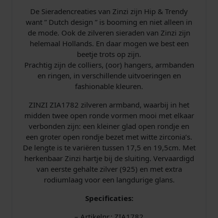
e
De Sieradencreaties van Zinzi zijn Hip & Trendy
l
want ” Dutch design ” is booming en niet alleen in
s
de mode. Ook de zilveren sieraden van Zinzi zijn
Z
helemaal Hollands. En daar mogen we best een
i
beetje trots op zijn.
r
Prachtig zijn de colliers, (oor) hangers, armbanden
c
en ringen, in verschillende uitvoeringen en
o
fashionable kleuren.
n
i
ZINZI ZIA1782 zilveren armband, waarbij in het
a
midden twee open ronde vormen mooi met elkaar
a
verbonden zijn: een kleiner glad open rondje en
a
een groter open rondje bezet met witte zirconia’s.
n
De lengte is te variëren tussen 17,5 en 19,5cm. Met
t
herkenbaar Zinzi hartje bij de sluiting. Vervaardigd
a
van eerste gehalte zilver (925) en met extra
l
rodiumlaag voor een langdurige glans.
Specificaties:
– Artikelnr.: ZIA1782