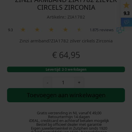
CIRCELS ZIRCONIA
9.3
Artikelnr.: ZIA1782
9.3
1.875 reviews
Zinzi armband?ZIA1782 zilver cirkels Zirconia
€
64,95
Levertijd: 2-3 werkdagen
Z
-
+
i
n
Toevoegen aan winkelwagen
z
i
A
Gratis verzending in NL vanaf € 49,00
Retourtermijn 14 dagen
r
iDEAL, creditcard en achteraf betalen mogelijk
Bestel bij officieel dealer met garantie
m
Eigen juwelierswinkel in Zutphen sinds 1920
b