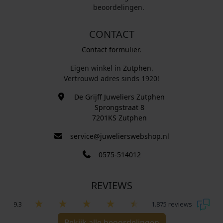
beoordelingen.
CONTACT
Contact formulier.
Eigen winkel in
Zutphen
.
Vertrouwd adres sinds 1920!
De Grijff Juweliers Zutphen
Sprongstraat 8
7201KS Zutphen
service@juwelierswebshop.nl
0575-514012
REVIEWS
9.3
1.875 reviews
Bekijk alle beoordelingen