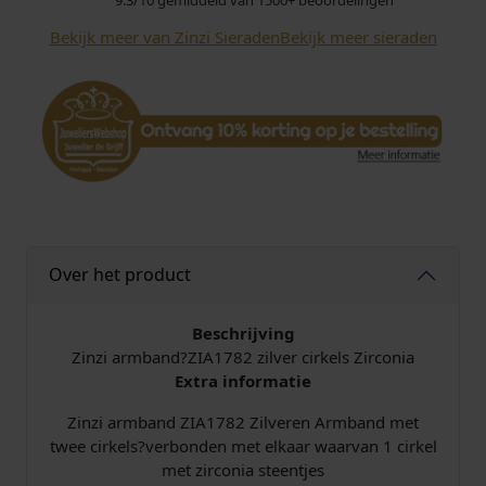
9.3/10 gemiddeld van 1500+ beoordelingen
a
Bekijk meer van Zinzi Sieraden
Bekijk meer sieraden
n
d
Z
I
A
1
7
8
2
Z
Over het product
i
l
Beschrijving
v
Zinzi armband?ZIA1782 zilver cirkels Zirconia
e
Extra informatie
r
C
Zinzi armband ZIA1782 Zilveren Armband met
i
twee cirkels?verbonden met elkaar waarvan 1 cirkel
r
met zirconia steentjes
c