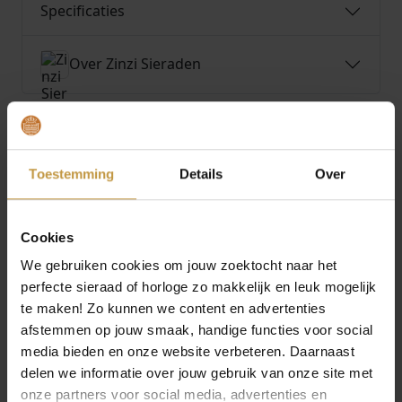
Specificaties
Over Zinzi Sieraden
Toestemming
Details
Over
MEER VAN ZINZI SIERADEN
€
59,95
€
49,95
Cookies
ZINZI ARMBAND
ZINZI ARMBAND
ZIA2847 ZILVER PLATTE
ZIA2842G ZILVER
We gebruiken cookies om jouw zoektocht naar het
SLANG
RONDE VENETIAANSE
perfecte sieraad of horloge zo makkelijk en leuk mogelijk
SCHAKEL…
Direct leverbaar, 1
te maken! Zo kunnen we content en advertenties
werkdag
Direct leverbaar, 1
afstemmen op jouw smaak, handige functies voor social
werkdag
media bieden en onze website verbeteren. Daarnaast
delen we informatie over jouw gebruik van onze site met
onze partners voor social media, advertenties en