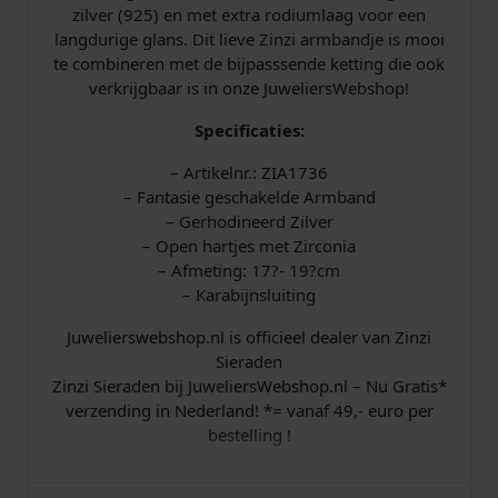
l
zilver (925) en met extra rodiumlaag voor een
langdurige glans. Dit lieve Zinzi armbandje is mooi
te combineren met de bijpasssende ketting die ook
verkrijgbaar is in onze JuweliersWebshop!
Specificaties:
– Artikelnr.: ZIA1736
– Fantasie geschakelde Armband
– Gerhodineerd Zilver
– Open hartjes met Zirconia
– Afmeting: 17?- 19?cm
– Karabijnsluiting
Juwelierswebshop.nl is officieel dealer van Zinzi
Sieraden
Zinzi Sieraden bij JuweliersWebshop.nl – Nu Gratis*
verzending in Nederland! *= vanaf 49,- euro per
bestelling !