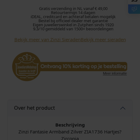
i
A
Gratis verzending in NL vanaf € 49,00
Retourtermijn 14 dagen
r
iDEAL, creditcard en achteraf betalen mogelijk
Bestel bij officieel dealer met garantie
m
Eigen juwelierswinkel in Zutphen sinds 1920
b
9.3/10 gemiddeld van 1500+ beoordelingen
a
Bekijk meer van Zinzi Sieraden
Bekijk meer sieraden
n
d
Z
I
A
1
7
3
6
Z
Over het product
i
l
Beschrijving
v
Zinzi Fantasie Armband Zilver ZIA1736 Hartjes?
e
Zirconia
r