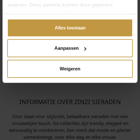
analyses. Deze partners kunnen deze gegevens
combineren met andere informatie die je met hen hebt
gedeeld of die ze hebben verzameld via jouw gebruik van
hun diensten.
Alles toestaan
Aanpassen
Weigeren
INFORMATIE OVER ZINZI SIERADEN
Zinzi staat voor stijlvolle, betaalbare sieraden met een
vrouwelijke touch. De collecties zijn trendy, elegant en
eenvoudig te combineren. Een merk dat mode en plezier
samenbrengt, voor elke dag en elke vrouw.