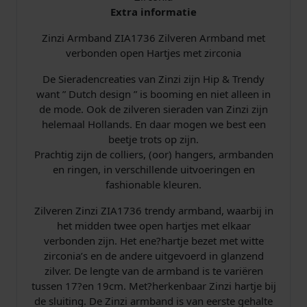
Extra informatie
H
a
Zinzi Armband ZIA1736 Zilveren Armband met
r
verbonden open Hartjes met zirconia
t
j
De Sieradencreaties van Zinzi zijn Hip & Trendy
e
want ” Dutch design ” is booming en niet alleen in
s
de mode. Ook de zilveren sieraden van Zinzi zijn
Z
helemaal Hollands. En daar mogen we best een
i
beetje trots op zijn.
r
Prachtig zijn de colliers, (oor) hangers, armbanden
c
en ringen, in verschillende uitvoeringen en
o
fashionable kleuren.
n
i
Zilveren Zinzi ZIA1736 trendy armband, waarbij in
a
het midden twee open hartjes met elkaar
a
verbonden zijn. Het ene?hartje bezet met witte
a
zirconia’s en de andere uitgevoerd in glanzend
n
zilver. De lengte van de armband is te variëren
t
tussen 17?en 19cm. Met?herkenbaar Zinzi hartje bij
a
de sluiting. De Zinzi armband is van eerste gehalte