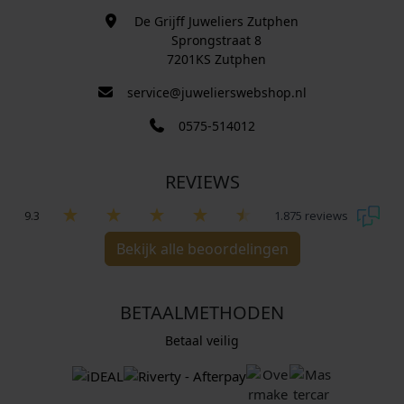
De Grijff Juweliers Zutphen
Sprongstraat 8
7201KS Zutphen
service@juwelierswebshop.nl
0575-514012
REVIEWS
9.3
1.875 reviews
Bekijk alle beoordelingen
BETAALMETHODEN
Betaal veilig