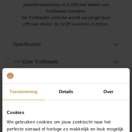
Juwelierswebshop.nl is officieel dealer van
Trollbeads sieraden.
De Trollbeads collectie wordt verzorgd door
officieel dealer de Grijff Juweliers Zutphen.
Specificaties
Over Trollbeads
Toestemming
Details
Over
MEER VAN TROLLBEADS
Cookies
We gebruiken cookies om jouw zoektocht naar het
perfecte sieraad of horloge zo makkelijk en leuk mogelijk