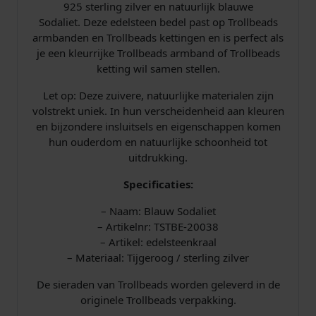
d
925 sterling zilver en natuurlijk blauwe
a
Sodaliet. Deze edelsteen bedel past op Trollbeads
l
armbanden en Trollbeads kettingen en is perfect als
i
je een kleurrijke Trollbeads armband of Trollbeads
e
ketting wil samen stellen.
t
a
Let op: Deze zuivere, natuurlijke materialen zijn
a
volstrekt uniek. In hun verscheidenheid aan kleuren
n
en bijzondere insluitsels en eigenschappen komen
t
hun ouderdom en natuurlijke schoonheid tot
a
uitdrukking.
l
Specificaties:
– Naam: Blauw Sodaliet
– Artikelnr: TSTBE-20038
– Artikel: edelsteenkraal
– Materiaal: Tijgeroog / sterling zilver
De sieraden van Trollbeads worden geleverd in de
originele Trollbeads verpakking.