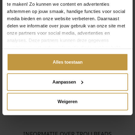
te maken! Zo kunnen we content en advertenties
afstemmen op jouw smaak, handige functies voor social
media bieden en onze website verbeteren. Daarnaast
delen we informatie over jouw gebruik van onze site met
onze partners voor social media, advertenties en
€
89,00
€
59,00
analyses. Deze partners kunnen deze gegevens
combineren met andere informatie die je met hen hebt
TROLLBEADS KRAAL
TROLLBEADS KRAAL
gedeeld of die ze hebben verzameld via jouw gebruik van
TAGBE-40011 MOLEN
TAGBE-30072
AMSTERDAMS
hun diensten.
Alles toestaan
Direct leverbaar, 1
GRACHTENPAND
werkdag
Direct leverbaar, 1
werkdag
Aanpassen
Weigeren
INFORMATIE OVER TROLLBEADS