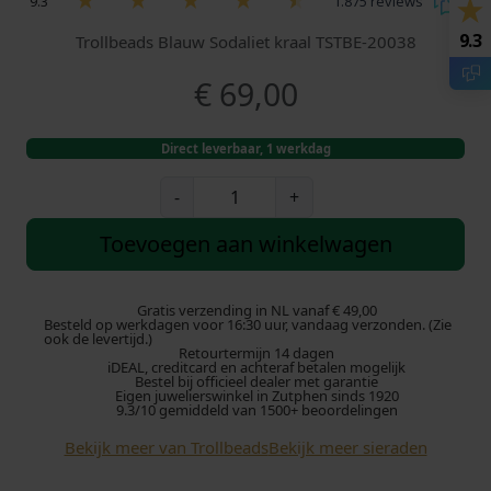
9.3
1.875 reviews
9.3
Trollbeads Blauw Sodaliet kraal TSTBE-20038
€
69,00
Direct leverbaar, 1 werkdag
T
-
+
r
o
Toevoegen aan winkelwagen
l
l
b
Gratis verzending in NL vanaf € 49,00
Besteld op werkdagen voor 16:30 uur, vandaag verzonden. (Zie
e
ook de levertijd.)
Retourtermijn 14 dagen
a
iDEAL, creditcard en achteraf betalen mogelijk
d
Bestel bij officieel dealer met garantie
Eigen juwelierswinkel in Zutphen sinds 1920
s
9.3/10 gemiddeld van 1500+ beoordelingen
k
Bekijk meer van Trollbeads
Bekijk meer sieraden
r
a