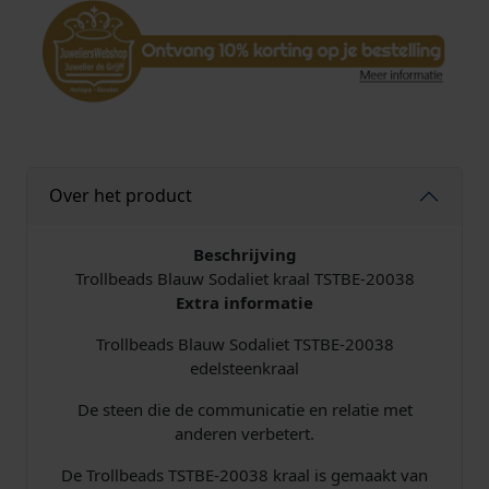
a
l
T
S
T
B
E
-
Over het product
2
0
0
Beschrijving
3
Trollbeads Blauw Sodaliet kraal TSTBE-20038
8
Extra informatie
B
Trollbeads Blauw Sodaliet TSTBE-20038
l
edelsteenkraal
a
u
De steen die de communicatie en relatie met
w
anderen verbetert.
S
o
De Trollbeads TSTBE-20038 kraal is gemaakt van