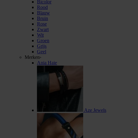
Bicolor
Rood
Blauw
Bruin
Rose
Zwart
Wit
Groen
Grijs
Geel
Merken
›
Ania Haie
Aze Jewels