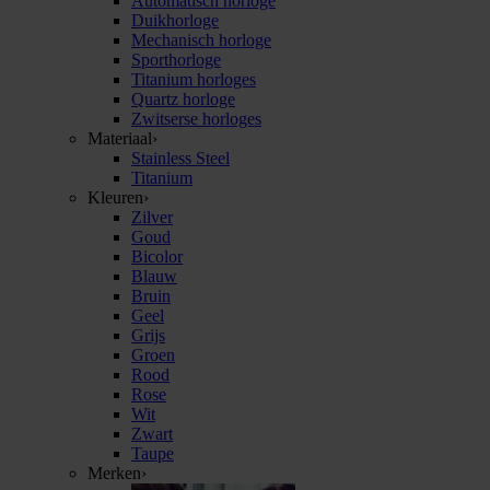
Automatisch horloge
Duikhorloge
Mechanisch horloge
Sporthorloge
Titanium horloges
Quartz horloge
Zwitserse horloges
Materiaal
›
Stainless Steel
Titanium
Kleuren
›
Zilver
Goud
Bicolor
Blauw
Bruin
Geel
Grijs
Groen
Rood
Rose
Wit
Zwart
Taupe
Merken
›