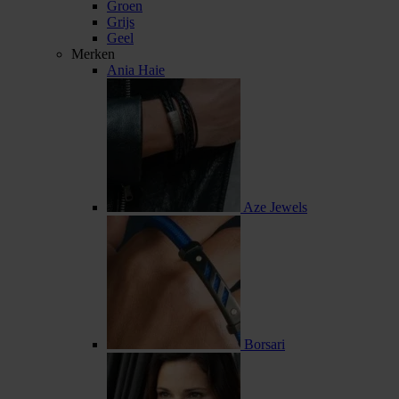
Groen
Grijs
Geel
Merken
Ania Haie
Aze Jewels
Borsari