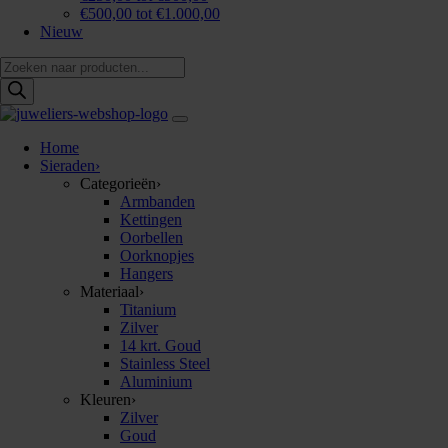
€500,00 tot €1.000,00
Nieuw
Producten
zoeken
Home
Sieraden
›
Categorieën
›
Armbanden
Kettingen
Oorbellen
Oorknopjes
Hangers
Materiaal
›
Titanium
Zilver
14 krt. Goud
Stainless Steel
Aluminium
Kleuren
›
Zilver
Goud