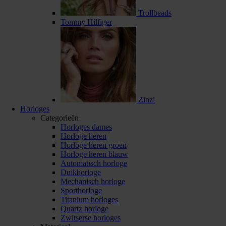
Trollbeads
Tommy Hilfiger
Zinzi
Horloges
Categorieën
Horloges dames
Horloge heren
Horloge heren groen
Horloge heren blauw
Automatisch horloge
Duikhorloge
Mechanisch horloge
Sporthorloge
Titanium horloges
Quartz horloge
Zwitserse horloges