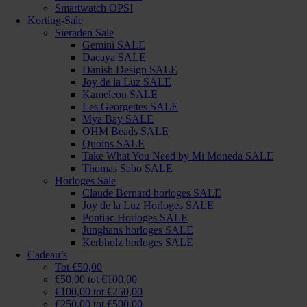
Smartwatch OPS!
Korting-Sale
Sieraden Sale
Gemini SALE
Dacaya SALE
Danish Design SALE
Joy de la Luz SALE
Kameleon SALE
Les Georgettes SALE
Mya Bay SALE
OHM Beads SALE
Quoins SALE
Take What You Need by Mi Moneda SALE
Thomas Sabo SALE
Horloges Sale
Claude Bernard horloges SALE
Joy de la Luz Horloges SALE
Pontiac Horloges SALE
Junghans horloges SALE
Kerbholz horloges SALE
Cadeau’s
Tot €50,00
€50,00 tot €100,00
€100,00 tot €250,00
€250,00 tot €500,00