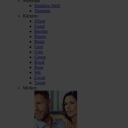
Materiaal
Stainless Steel
Titanium
Kleuren
Zilver
Goud
Bicolor
Blauw
Bruin
Geel
Grijs
Groen
Rood
Rose
Wit
Zwart
Taupe
Merken