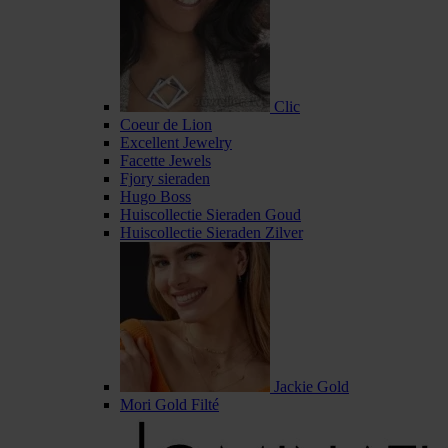
Clic
Coeur de Lion
Excellent Jewelry
Facette Jewels
Fjory sieraden
Hugo Boss
Huiscollectie Sieraden Goud
Huiscollectie Sieraden Zilver
Jackie Gold
Mori Gold Filté