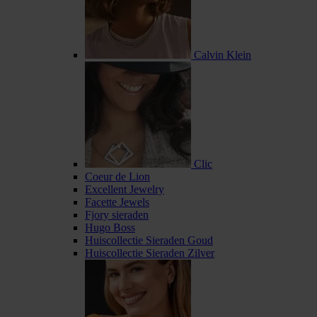
Calvin Klein
Clic
Coeur de Lion
Excellent Jewelry
Facette Jewels
Fjory sieraden
Hugo Boss
Huiscollectie Sieraden Goud
Huiscollectie Sieraden Zilver