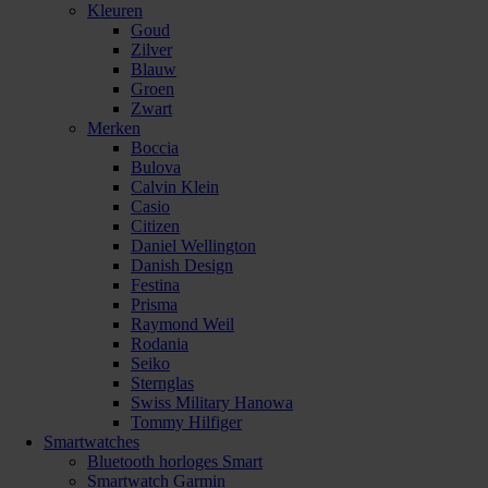
Kleuren
Goud
Zilver
Blauw
Groen
Zwart
Merken
Boccia
Bulova
Calvin Klein
Casio
Citizen
Daniel Wellington
Danish Design
Festina
Prisma
Raymond Weil
Rodania
Seiko
Sternglas
Swiss Military Hanowa
Tommy Hilfiger
Smartwatches
Bluetooth horloges Smart
Smartwatch Garmin