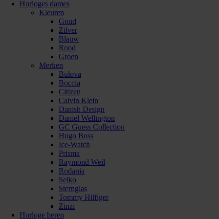
Horloges dames
Kleuren
Goud
Zilver
Blauw
Rood
Groen
Merken
Bulova
Boccia
Citizen
Calvin Klein
Danish Design
Daniel Wellington
GC Guess Collection
Hugo Boss
Ice-Watch
Prisma
Raymond Weil
Rodania
Seiko
Sternglas
Tommy Hilfiger
Zinzi
Horloge heren