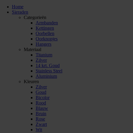
Home
Sieraden
Categorieën
Armbanden
Kettingen
Oorbellen
Oorknopjes
Hangers
Materiaal
Titanium
Zilver
14 krt. Goud
Stainless Steel
Aluminium
Kleuren
Zilver
Goud
Bicolor
Rood
Blauw
Bruin
Rose
Zwart
Wit