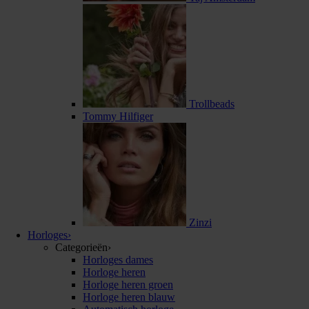
Trollbeads
Tommy Hilfiger
Zinzi
Horloges
›
Categorieën
›
Horloges dames
Horloge heren
Horloge heren groen
Horloge heren blauw