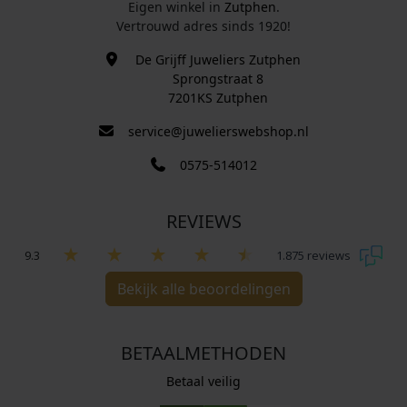
Eigen winkel in
Zutphen
.
Vertrouwd adres sinds 1920!
De Grijff Juweliers Zutphen
Sprongstraat 8
7201KS Zutphen
service@juwelierswebshop.nl
0575-514012
REVIEWS
9.3
1.875 reviews
Bekijk alle beoordelingen
BETAALMETHODEN
Betaal veilig