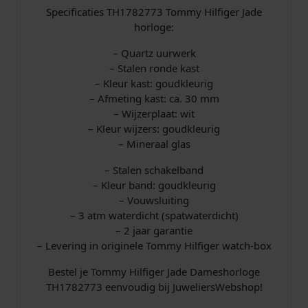
d
Specificaties TH1782773 Tommy Hilfiger Jade
a
horloge:
a
n
– Quartz uurwerk
t
– Stalen ronde kast
a
– Kleur kast: goudkleurig
l
– Afmeting kast: ca. 30 mm
– Wijzerplaat: wit
– Kleur wijzers: goudkleurig
– Mineraal glas
– Stalen schakelband
– Kleur band: goudkleurig
– Vouwsluiting
– 3 atm waterdicht (spatwaterdicht)
– 2 jaar garantie
– Levering in originele Tommy Hilfiger watch-box
Bestel je Tommy Hilfiger Jade Dameshorloge
TH1782773 eenvoudig bij JuweliersWebshop!