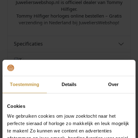
Juwelierswebshop.nl is officieel dealer van Tommy
Hilfiger.
Tommy Hilfiger horloges online bestellen – Gratis
verzending in Nederland bij JuweliersWebshop!
Specificaties
Over Tommy Hilfiger
Toestemming
Details
Over
MEER VAN TOMMY HILFIGER
Cookies
HORLOGES
We gebruiken cookies om jouw zoektocht naar het
€
169,00
€
169,00
perfecte sieraad of horloge zo makkelijk en leuk mogelijk
te maken! Zo kunnen we content en advertenties
TOMMY HILFIGER
TOMMY HILFIGER