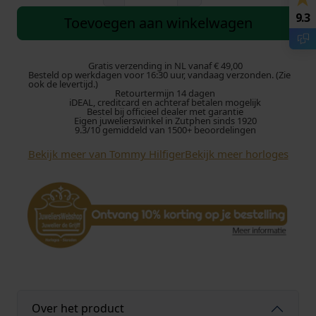
o
9.3
m
Toevoegen aan winkelwagen
m
y
H
Gratis verzending in NL vanaf € 49,00
Besteld op werkdagen voor 16:30 uur, vandaag verzonden. (Zie
i
ook de levertijd.)
Retourtermijn 14 dagen
l
iDEAL, creditcard en achteraf betalen mogelijk
f
Bestel bij officieel dealer met garantie
Eigen juwelierswinkel in Zutphen sinds 1920
i
9.3/10 gemiddeld van 1500+ beoordelingen
g
Bekijk meer van Tommy Hilfiger
Bekijk meer horloges
e
r
H
o
r
l
o
g
e
T
Over het product
H