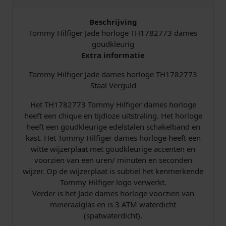
1
7
Beschrijving
8
Tommy Hilfiger Jade horloge TH1782773 dames
2
goudkleurig
7
Extra informatie
7
Tommy Hilfiger Jade dames horloge TH1782773
3
Staal Verguld
J
a
Het TH1782773 Tommy Hilfiger dames horloge
d
heeft een chique en tijdloze uitstraling. Het horloge
e
heeft een goudkleurige edelstalen schakelband en
G
kast. Het Tommy Hilfiger dames horloge heeft een
o
witte wijzerplaat met goudkleurige accenten en
l
voorzien van een uren/ minuten en seconden
d
wijzer. Op de wijzerplaat is subtiel het kenmerkende
p
Tommy Hilfiger logo verwerkt.
l
Verder is het Jade dames horloge voorzien van
a
mineraalglas en is 3 ATM waterdicht
t
(spatwaterdicht).
e