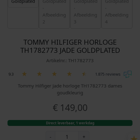
TOMMY HILFIGER HORLOGE
TH1782773 JADE GOLDPLATED
Artikelnr.: TH1782773
9.3
1.875 reviews
Tommy Hilfiger Jade horloge TH1782773 dames
goudkleurig
€
149,00
Direct leverbaar, 1 werkdag
T
-
+