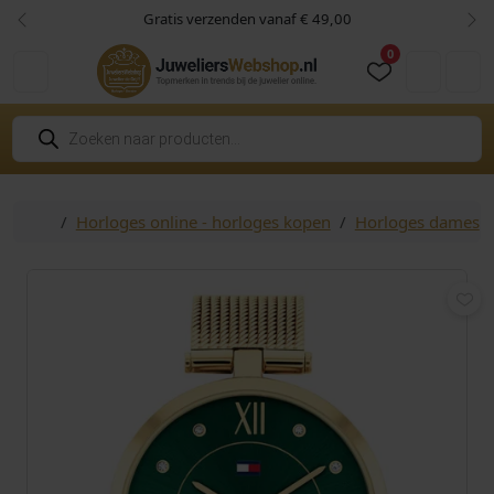
Skip to content
Skip to footer
Gratis verzenden vanaf € 49,00
Vorige
Vol
0
Cart
Account
P
r
o
d
u
c
Home
Horloges online - horloges kopen
Horloges dames
t
e
n
z
o
e
k
e
n