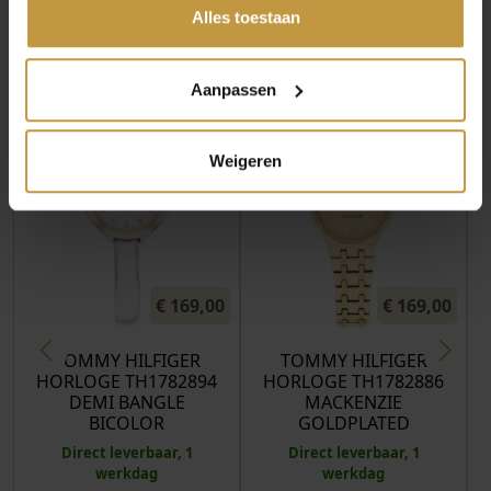
hun diensten.
Alles toestaan
MEER VAN TOMMY HILFIGER
HORLOGES
Aanpassen
Weigeren
€
169,00
€
169,00
TOMMY HILFIGER
TOMMY HILFIGER
HORLOGE TH1782894
HORLOGE TH1782886
DEMI BANGLE
MACKENZIE
BICOLOR
GOLDPLATED
Direct leverbaar, 1
Direct leverbaar, 1
werkdag
werkdag