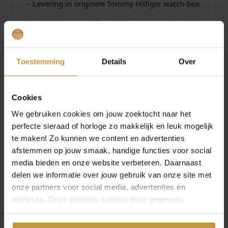
– Levering in originele Tommy Hilfiger watch-box.
Bestel je Tommy Hilfiger horloge eenvoudig online
bij JuweliersWebshop.nl.
Juwelierswebshop.nl is officieel dealer Tommy
Toestemming
Details
Over
Hilfiger dameshorloges – Tommy Hilfiger watches
online.
Tommy Hilfiger horloges voor dames. GRATIS
verzekerde verzending in Nederland bij
Cookies
JuweliersWebshop.
We gebruiken cookies om jouw zoektocht naar het
perfecte sieraad of horloge zo makkelijk en leuk mogelijk
te maken! Zo kunnen we content en advertenties
Specificaties
afstemmen op jouw smaak, handige functies voor social
media bieden en onze website verbeteren. Daarnaast
Over Tommy Hilfiger
delen we informatie over jouw gebruik van onze site met
onze partners voor social media, advertenties en
analyses. Deze partners kunnen deze gegevens
combineren met andere informatie die je met hen hebt
gedeeld of die ze hebben verzameld via jouw gebruik van