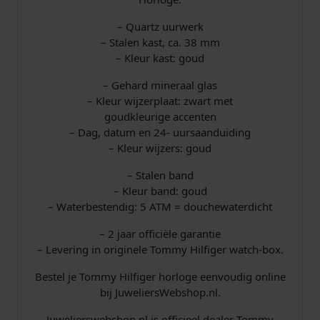
a
0
u
d
– Quartz uurwerk
s
0
a
– Stalen kast, ca. 38 mm
a
– Kleur kast: goud
:
.
n
– Gehard mineraal glas
t
€
– Kleur wijzerplaat: zwart met
a
l
goudkleurige accenten
– Dag, datum en 24- uursaanduiding
– Kleur wijzers: goud
1
– Stalen band
9
– Kleur band: goud
– Waterbestendig: 5 ATM = douchewaterdicht
9
– 2 jaar officiële garantie
,
– Levering in originele Tommy Hilfiger watch-box.
0
Bestel je Tommy Hilfiger horloge eenvoudig online
bij JuweliersWebshop.nl.
0
Juwelierswebshop.nl is officieel dealer Tommy