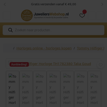
Skip to content
Skip to footer
Gratis verzenden vanaf € 49,00
Vorige
Vol
Cart
Account
P
r
o
d
u
c
Home
Horloges online - horloges kopen
Tommy Hilfiger h
t
e
n
z
o
Aanbieding!
e
k
e
n