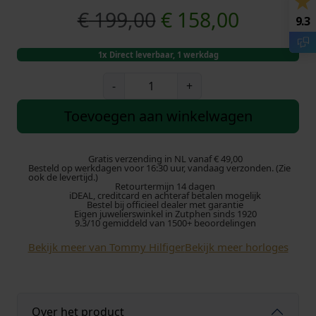
O
H
€
199,00
€
158,00
9.3
o
u
1x Direct leverbaar, 1 werkdag
r
i
T
-
+
o
s
d
m
Toevoegen aan winkelwagen
m
p
i
y
H
Gratis verzending in NL vanaf € 49,00
r
g
Besteld op werkdagen voor 16:30 uur, vandaag verzonden. (Zie
i
ook de levertijd.)
Retourtermijn 14 dagen
l
o
e
iDEAL, creditcard en achteraf betalen mogelijk
f
Bestel bij officieel dealer met garantie
Eigen juwelierswinkel in Zutphen sinds 1920
i
n
p
9.3/10 gemiddeld van 1500+ beoordelingen
g
Bekijk meer van Tommy Hilfiger
Bekijk meer horloges
k
r
e
r
e
i
H
o
l
j
Over het product
r