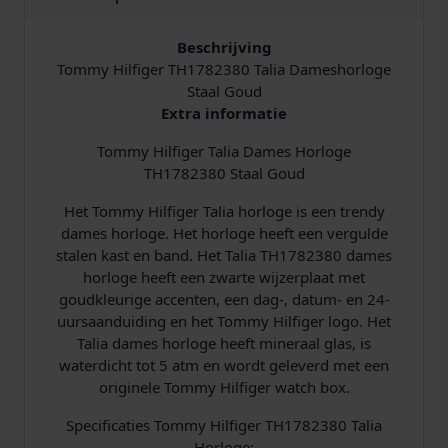
l
i
s
o
Beschrijving
g
Tommy Hilfiger TH1782380 Talia Dameshorloge
j
i
e
Staal Goud
T
Extra informatie
k
s
H
1
Tommy Hilfiger Talia Dames Horloge
e
:
7
TH1782380 Staal Goud
8
p
€
Het Tommy Hilfiger Talia horloge is een trendy
2
dames horloge. Het horloge heeft een vergulde
3
r
stalen kast en band. Het Talia TH1782380 dames
8
horloge heeft een zwarte wijzerplaat met
0
i
1
goudkleurige accenten, een dag-, datum- en 24-
T
uursaanduiding en het Tommy Hilfiger logo. Het
a
j
5
Talia dames horloge heeft mineraal glas, is
l
waterdicht tot 5 atm en wordt geleverd met een
s
8
i
originele Tommy Hilfiger watch box.
a
w
,
G
Specificaties Tommy Hilfiger TH1782380 Talia
o
Horloge: