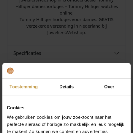
.
Hilfiger dameshorloges – Tommy Hilfiger watches
online.
Tommy Hilfiger horloges voor dames. GRATIS
verzekerde verzending in Nederland bij
JuweliersWebshop.
Specificaties
Over Tommy Hilfiger
Toestemming
Details
Over
Cookies
MEER VAN TOMMY HILFIGER
We gebruiken cookies om jouw zoektocht naar het
HORLOGES
€
169,00
€
169,00
perfecte sieraad of horloge zo makkelijk en leuk mogelijk
te maken! Zo kunnen we content en advertenties