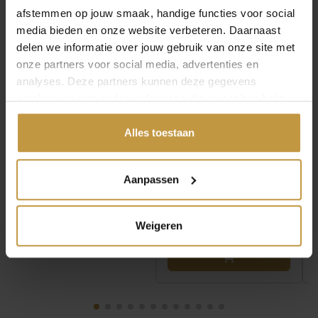
TOMMY HILFIGER
TOMMY HILFIGER
afstemmen op jouw smaak, handige functies voor social
HORLOGE TH1782894
HORLOGE TH1782886
media bieden en onze website verbeteren. Daarnaast
DEMI BANGLE
MACKENZIE
delen we informatie over jouw gebruik van onze site met
BICOLOR
GOLDPLATED
onze partners voor social media, advertenties en
Direct leverbaar, 1
Direct leverbaar, 1
analyses. Deze partners kunnen deze gegevens
werkdag
werkdag
combineren met andere informatie die je met hen hebt
gedeeld of die ze hebben verzameld via jouw gebruik van
hun diensten.
Alles toestaan
Aanpassen
Weigeren