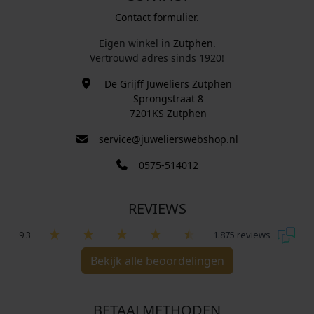
Contact formulier.
Eigen winkel in
Zutphen
.
Vertrouwd adres sinds 1920!
De Grijff Juweliers Zutphen
Sprongstraat 8
7201KS Zutphen
service@juwelierswebshop.nl
0575-514012
REVIEWS
9.3
1.875 reviews
Bekijk alle beoordelingen
BETAALMETHODEN