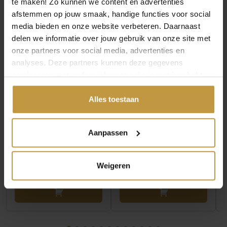
te maken! Zo kunnen we content en advertenties
afstemmen op jouw smaak, handige functies voor social
media bieden en onze website verbeteren. Daarnaast
delen we informatie over jouw gebruik van onze site met
onze partners voor social media, advertenties en
analyses. Deze partners kunnen deze gegevens
combineren met andere informatie die je met hen hebt
gedeeld of die ze hebben verzameld via jouw gebruik van
€
99,00
€
79,00
hun diensten.
Alles toestaan
TOMMY HILFIGER H-
TOMMY HILFIGER H-
LINK ARMBAND
LINK ARMBAND
Aanpassen
TJ2790684 STAAL
TJ2790682 STAAL 19CM
ZWART 19C…
Direct leverbaar, 1
Direct leverbaar, 1
werkdag
Weigeren
werkdag