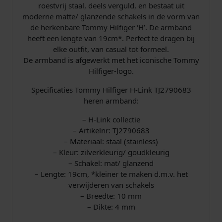
6
roestvrij staal, deels verguld, en bestaat uit
8
moderne matte/ glanzende schakels in de vorm van
3
de herkenbare Tommy Hilfiger ‘H’. De armband
S
heeft een lengte van 19cm*. Perfect te dragen bij
t
elke outfit, van casual tot formeel.
a
De armband is afgewerkt met het iconische Tommy
a
Hilfiger-logo.
l
B
Specificaties Tommy Hilfiger H-Link TJ2790683
i
heren armband:
c
– H-Link collectie
o
– Artikelnr: TJ2790683
l
– Materiaal: staal (stainless)
o
– Kleur: zilverkleurig/ goudkleurig
r
– Schakel: mat/ glanzend
1
– Lengte: 19cm, *kleiner te maken d.m.v. het
9
verwijderen van schakels
c
– Breedte: 10 mm
m
– Dikte: 4 mm
a
a