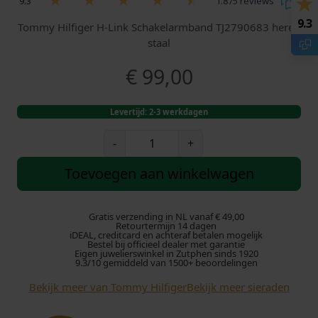
9.3
1.875 reviews
9.3
Tommy Hilfiger H-Link Schakelarmband TJ2790683 heren
staal
€
99,00
Levertijd: 2-3 werkdagen
T
-
+
o
m
Toevoegen aan winkelwagen
m
y
H
Gratis verzending in NL vanaf € 49,00
Retourtermijn 14 dagen
i
iDEAL, creditcard en achteraf betalen mogelijk
Bestel bij officieel dealer met garantie
l
Eigen juwelierswinkel in Zutphen sinds 1920
f
9.3/10 gemiddeld van 1500+ beoordelingen
i
Bekijk meer van Tommy Hilfiger
Bekijk meer sieraden
g
e