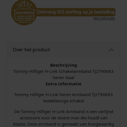
r
H
-
L
i
n
k
A
Over het product
r
m
Beschrijving
b
Tommy Hilfiger H-Link Schakelarmband TJ2790683
a
heren staal
n
Extra informatie
d
T
Tommy Hilfiger H-Link heren Armband TJ2790683
J
tweekleurige schakel
2
7
De Tommy Hilfiger H-Link Armband is een verfijnd
9
accessoire voor de stoere man die houdt van
0
klasse. Deze armband is gemaakt van hoogwaardig