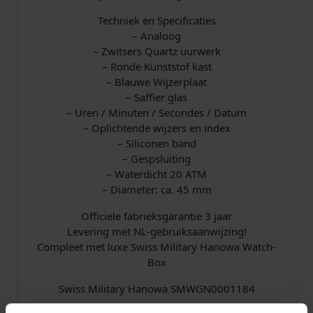
Techniek en Specificaties
– Analoog
– Zwitsers Quartz uurwerk
– Ronde Kunststof kast
– Blauwe Wijzerplaat
– Saffier glas
– Uren / Minuten / Secondes / Datum
– Oplichtende wijzers en index
– Siliconen band
– Gespsluiting
– Waterdicht 20 ATM
– Diameter: ca. 45 mm
Officiele fabrieksgarantie 3 jaar
Levering met NL-gebruiksaanwijzing!
Compleet met luxe Swiss Military Hanowa Watch-
Box
Swiss Military Hanowa SMWGN0001184