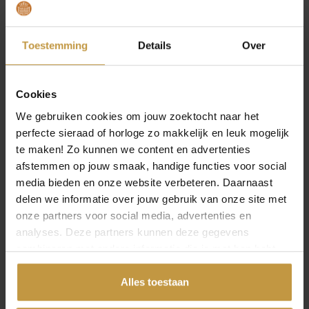
Juwelierswebshop.nl is officieel dealer Swiss
Military Hanowa Herenhorloges – Swiss Military
watches online.
Toestemming
Details
Over
Swiss Military Hanowa Horloges voor heren.
GRATIS verzekerde verzending in Nederland bij
JuweliersWebshop.
Cookies
We gebruiken cookies om jouw zoektocht naar het
Specificaties
perfecte sieraad of horloge zo makkelijk en leuk mogelijk
te maken! Zo kunnen we content en advertenties
Over Swiss Military Hanowa
afstemmen op jouw smaak, handige functies voor social
media bieden en onze website verbeteren. Daarnaast
delen we informatie over jouw gebruik van onze site met
onze partners voor social media, advertenties en
analyses. Deze partners kunnen deze gegevens
combineren met andere informatie die je met hen hebt
MEER VAN SWISS MILITARY HANOWA
gedeeld of die ze hebben verzameld via jouw gebruik van
hun diensten.
Alles toestaan