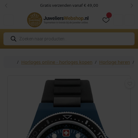
Skip to content
Skip to footer
Gratis verzenden vanaf € 49,00
Vorige
Vol
Cart
Account
P
r
o
d
u
c
Home
Horloges online - horloges kopen
Horloge heren
t
e
n
z
o
e
k
e
n