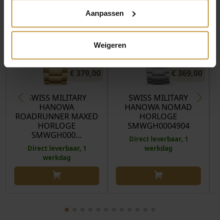
Aanpassen
Weigeren
€
379,00
€
369,00
SWISS MILITARY
SWISS MILITARY
HANOWA
HANOWA NOMAD
ROADRUNNER MAXED
HORLOGE
HORLOGE
SMWGH0004904
SMWGH000…
Direct leverbaar, 1
Direct leverbaar, 1
werkdag
werkdag