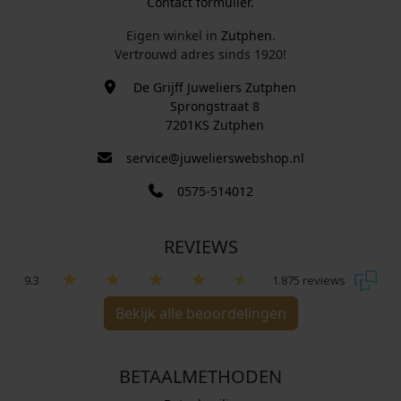
Contact formulier.
Eigen winkel in
Zutphen
.
Vertrouwd adres sinds 1920!
De Grijff Juweliers Zutphen
Sprongstraat 8
7201KS Zutphen
service@juwelierswebshop.nl
0575-514012
REVIEWS
9.3
1.875 reviews
Bekijk alle beoordelingen
BETAALMETHODEN