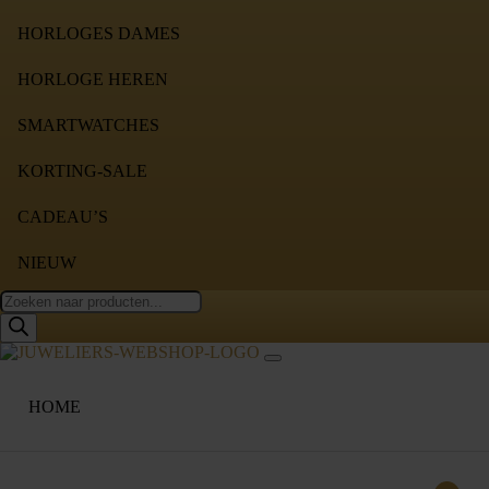
HORLOGES DAMES
HORLOGE HEREN
SMARTWATCHES
KORTING-SALE
CADEAU’S
NIEUW
Producten
zoeken
HOME