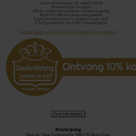
Oorbellen
Gratis verzending in NL vanaf € 49,00
200176
Retourtermijn 14 dagen
iDEAL, creditcard en achteraf betalen mogelijk
Grijs
Bestel bij officieel dealer met garantie
aantal
Eigen juwelierswinkel in Zutphen sinds 1920
9.3/10 gemiddeld van 1500+ beoordelingen
Bekijk meer van Step by Step
Bekijk meer sieraden
Over het product
Beschrijving
Step by Step Oorhangers 200176 Buis Grijs