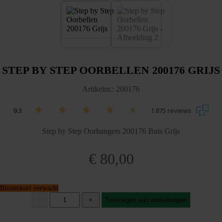
STEP BY STEP OORBELLEN 200176 GRIJS
Artikelnr.: 200176
9.3
1.875 reviews
Step by Step Oorhangers 200176 Buis Grijs
€
80,00
Binnenkort verwacht
Step
-
+
Toevoegen aan winkelwagen
by
Step