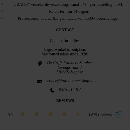
GRATIS* verzekerde verzending, vanaf €49,- per bestelling in NL.
Retourtermijn 14 dagen.
Professioneel advies. 9.3 gemiddeld van 1500+ beoordelingen.
CONTACT
Contact formulier.
Eigen winkel in
Zutphen
.
Vertrouwd adres sinds 1920!
De Grijff Juweliers Zutphen
Sprongstraat 8
7201KS Zutphen
service@juwelierswebshop.nl
0575-514012
REVIEWS
9.3
1.875 reviews
Bekijk alle beoordelingen