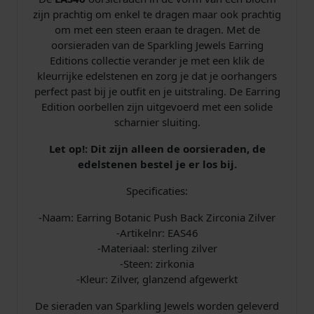
u
zijn prachtig om enkel te dragen maar ook prachtig
s
om met een steen eraan te dragen. Met de
h
oorsieraden van de Sparkling Jewels Earring
B
Editions collectie verander je met een klik de
a
kleurrijke edelstenen en zorg je dat je oorhangers
c
perfect past bij je outfit en je uitstraling. De Earring
k
Edition oorbellen zijn uitgevoerd met een solide
Z
scharnier sluiting.
i
r
Let op!: Dit zijn alleen de oorsieraden, de
c
edelstenen bestel je er los bij.
o
n
Specificaties:
i
-Naam: Earring Botanic Push Back Zirconia Zilver
a
-Artikelnr: EAS46
Z
-Materiaal: sterling zilver
i
-Steen: zirkonia
l
-Kleur: Zilver, glanzend afgewerkt
v
e
De sieraden van Sparkling Jewels worden geleverd
r