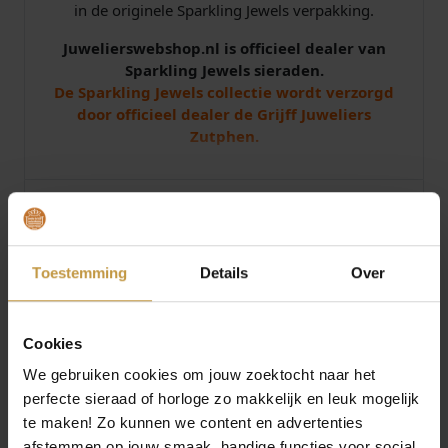
in de originele Sparkling Jewels verpakking.
E
A
Juwelierswebshop.nl is officieel dealer van
S
Sparkling Jewels sieraden.
4
De Sparkling Jewels collectie wordt verzorgd
6
door officieel dealer de Grijff Juweliers
a
Zutphen.
a
n
t
Specificaties
a
l
Over Sparkling Jewels
Toestemming
Details
Over
Cookies
We gebruiken cookies om jouw zoektocht naar het
perfecte sieraad of horloge zo makkelijk en leuk mogelijk
MEER VAN SPARKLING JEWELS
te maken! Zo kunnen we content en advertenties
afstemmen op jouw smaak, handige functies voor social