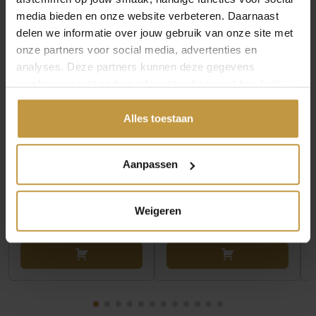
media bieden en onze website verbeteren. Daarnaast
delen we informatie over jouw gebruik van onze site met
onze partners voor social media, advertenties en
analyses. Deze partners kunnen deze gegevens
combineren met andere informatie die je met hen hebt
gedeeld of die ze hebben verzameld via jouw gebruik van
hun diensten.
Alles toestaan
€
154,95
€
184,95
SPARKLING JEWELS
SPARKLING JEWELS
Aanpassen
OORSTEKERS
OORSTEKERS BOTANIC
BUTTERFLY PUSH
PUSH BACK ZILVER
BACK ZILVER …
EA…
Weigeren
Direct leverbaar, 1
Direct leverbaar, 1
werkdag
werkdag