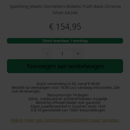
Sparkling Jewels Oorstekers Botanic Push Back Zirconia
Silver EAS46
€
154,95
Direct leverbaar, 1 werkdag
S
-
+
p
a
Toevoegen aan winkelwagen
r
k
l
Gratis verzending in NL vanaf € 49,00
Besteld op werkdagen voor 16:30 uur, vandaag verzonden. (Zie
i
ook de levertijd.)
Retourtermijn 14 dagen
n
iDEAL, creditcard en achteraf betalen mogelijk
g
Bestel bij officieel dealer met garantie
Eigen juwelierswinkel in Zutphen sinds 1920
J
9.3/10 gemiddeld van 1500+ beoordelingen
e
Bekijk meer van Sparkling Jewels
Bekijk meer sieraden
w
e