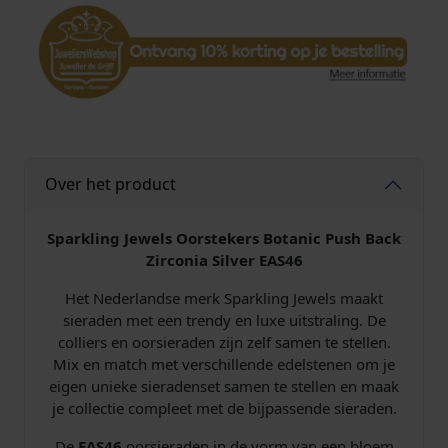
l
s
O
o
r
s
t
e
Over het product
k
e
r
Sparkling Jewels Oorstekers Botanic Push Back
s
Zirconia Silver EAS46
B
Het Nederlandse merk Sparkling Jewels maakt
o
sieraden met een trendy en luxe uitstraling. De
t
colliers en oorsieraden zijn zelf samen te stellen.
a
Mix en match met verschillende edelstenen om je
n
eigen unieke sieradenset samen te stellen en maak
i
je collectie compleet met de bijpassende sieraden.
c
P
De
EAS46
oorsieraden in de vorm van een bloem