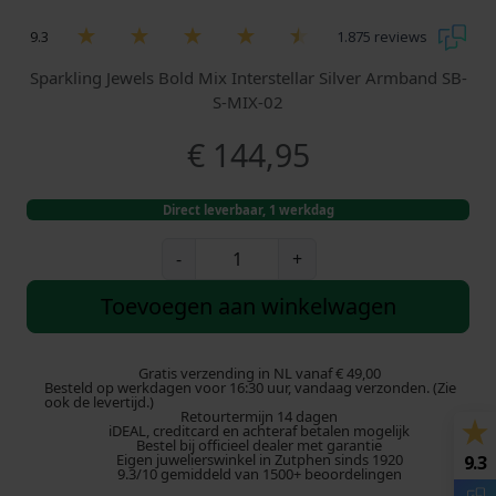
9.3
1.875 reviews
Sparkling Jewels Bold Mix Interstellar Silver Armband SB-
S-MIX-02
€
144,95
Direct leverbaar, 1 werkdag
S
-
+
p
a
Toevoegen aan winkelwagen
r
k
l
Gratis verzending in NL vanaf € 49,00
Besteld op werkdagen voor 16:30 uur, vandaag verzonden. (Zie
i
ook de levertijd.)
Retourtermijn 14 dagen
n
iDEAL, creditcard en achteraf betalen mogelijk
g
Bestel bij officieel dealer met garantie
Eigen juwelierswinkel in Zutphen sinds 1920
9.3
J
9.3/10 gemiddeld van 1500+ beoordelingen
e