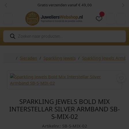
Skip to content
Skip to footer
Gratis verzenden vanaf € 49,00
Vorige
Vol
Cart
Account
P
r
o
d
u
c
Home
Sieraden
Sparkling Jewels
Sparkling Jewels Armb
t
e
n
z
o
e
k
e
n
SPARKLING JEWELS BOLD MIX
INTERSTELLAR SILVER ARMBAND SB-
S-MIX-02
Artikelnr.: SB-S-MIX-02