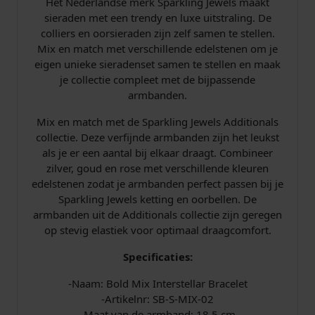
Het Nederlandse merk Sparkling Jewels maakt
l
sieraden met een trendy en luxe uitstraling. De
a
colliers en oorsieraden zijn zelf samen te stellen.
r
Mix en match met verschillende edelstenen om je
S
eigen unieke sieradenset samen te stellen en maak
i
je collectie compleet met de bijpassende
l
armbanden.
v
e
Mix en match met de Sparkling Jewels Additionals
r
collectie. Deze verfijnde armbanden zijn het leukst
A
als je er een aantal bij elkaar draagt. Combineer
r
zilver, goud en rose met verschillende kleuren
m
edelstenen zodat je armbanden perfect passen bij je
b
Sparkling Jewels ketting en oorbellen. De
a
armbanden uit de Additionals collectie zijn geregen
n
op stevig elastiek voor optimaal draagcomfort.
d
S
Specificaties:
B
-Naam: Bold Mix Interstellar Bracelet
-
-Artikelnr: SB-S-MIX-02
S
-Maat van de armband: 18,5 cm