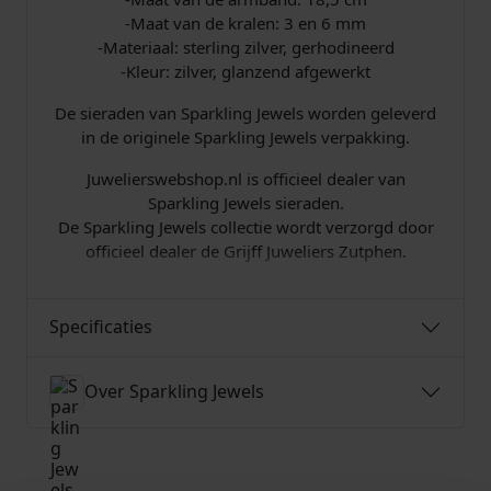
-
-Maat van de kralen: 3 en 6 mm
M
-Materiaal: sterling zilver, gerhodineerd
I
-Kleur: zilver, glanzend afgewerkt
X
-
De sieraden van Sparkling Jewels worden geleverd
0
in de originele Sparkling Jewels verpakking.
2
a
Juwelierswebshop.nl is officieel dealer van
a
Sparkling Jewels sieraden.
n
De Sparkling Jewels collectie wordt verzorgd door
t
officieel dealer de Grijff Juweliers Zutphen.
a
l
Specificaties
Over Sparkling Jewels