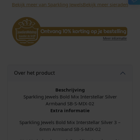
Bekijk meer van Sparkling Jewels
Bekijk meer sieraden
w
e
l
s
B
o
l
d
M
i
Over het product
x
I
n
Beschrijving
t
Sparkling Jewels Bold Mix Interstellar Silver
e
Armband SB-S-MIX-02
r
Extra informatie
s
Sparkling Jewels Bold Mix Interstellar Silver 3 –
t
6mm Armband SB-S-MIX-02
e
l