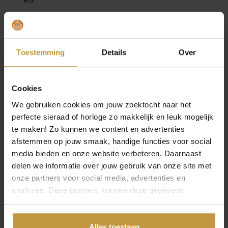
MEER VAN SPARKLING JEWELS
€
99,95
€
114,95
Toestemming
Details
Over
SPARKLING JEWELS
SPARKLING JEWELS
LIMITED ALPE
LIMITED MOEDERDAG
ARMBAND MOUNTAIN
ARMBAND PEARL
CRYSTAL …
EMAILL…
Cookies
1x Direct leverbaar, 1
1x Direct leverbaar, 1
We gebruiken cookies om jouw zoektocht naar het
werkdag
werkdag
perfecte sieraad of horloge zo makkelijk en leuk mogelijk
te maken! Zo kunnen we content en advertenties
afstemmen op jouw smaak, handige functies voor social
media bieden en onze website verbeteren. Daarnaast
delen we informatie over jouw gebruik van onze site met
onze partners voor social media, advertenties en
analyses. Deze partners kunnen deze gegevens
combineren met andere informatie die je met hen hebt
gedeeld of die ze hebben verzameld via jouw gebruik van
hun diensten.
Alles toestaan