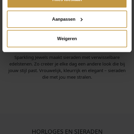
Aanpassen
Weigeren
INFORMATIE OVER SPARKLING JEWELS
Sparkling Jewels maakt sieraden met verwisselbare
edelstenen. Zo creëer je elke dag een andere look die bij
jouw stijl past. Vrouwelijk, kleurrijk en elegant – sieraden
die met jou mee stralen.
HORLOGES EN SIERADEN