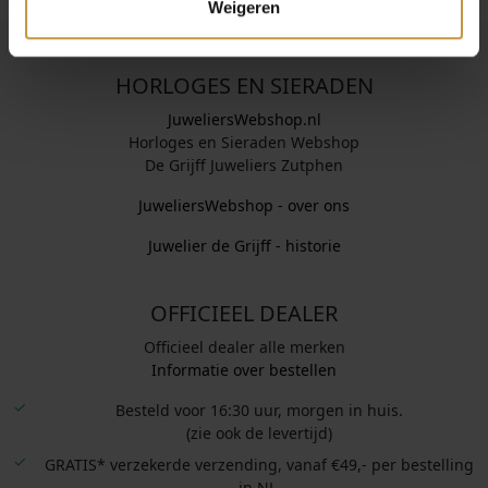
Weigeren
HORLOGES EN SIERADEN
JuweliersWebshop.nl
Horloges en Sieraden Webshop
De Grijff Juweliers Zutphen
JuweliersWebshop - over ons
Juwelier de Grijff - historie
OFFICIEEL DEALER
Officieel dealer alle merken
Informatie over bestellen
Besteld voor 16:30 uur, morgen in huis.
(zie ook de levertijd)
GRATIS* verzekerde verzending, vanaf €49,- per bestelling
in NL.