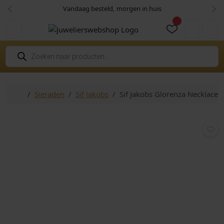
Skip to content
Skip to footer
Vandaag besteld, morgen in huis
Vorige
Vol
Cart
Account
P
r
o
d
u
c
Home
Sieraden
Sif Jakobs
Sif Jakobs Glorenza Necklace 
t
e
n
z
o
e
k
e
n