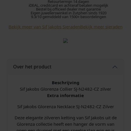
Retourtermijn 14 dagen
b
iDEAL, creditcard en achteraf betalen mogelijk
s
Bestel bij officieel dealer met garantie
Eigen juwelierswinkel in Zutphen sinds 1920
G
9.3/10 gemiddeld van 1500+ beoordelingen
l
Bekijk meer van Sif Jakobs Sieraden
Bekijk meer sieraden
o
r
e
n
z
a
Over het product
N
e
c
Beschrijving
k
Sif Jakobs Glorenza Collier SJ-N2482-CZ zilver
l
Extra informatie
a
c
Sif Jakobs Glorenza Necklace SJ-N2482-CZ Zilver
e
Deze elegante zilveren ketting van Sif Jakobs uit de
S
Glorenza collectie heeft een hanger de vorm van
J
open een druppel met een speelse slag erin en is
-