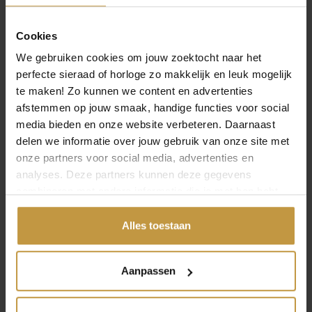
Cookies
We gebruiken cookies om jouw zoektocht naar het
perfecte sieraad of horloge zo makkelijk en leuk mogelijk
te maken! Zo kunnen we content en advertenties
afstemmen op jouw smaak, handige functies voor social
media bieden en onze website verbeteren. Daarnaast
delen we informatie over jouw gebruik van onze site met
INFORMATIE OVER SIF JAKOBS SIERADEN
onze partners voor social media, advertenties en
analyses. Deze partners kunnen deze gegevens
Sif Jakobs ontwerpt stijlvolle sieraden met een luxueuze
combineren met andere informatie die je met hen hebt
uitstraling. Elk ontwerp straalt elegantie en klasse uit,
vaak verrijkt met sprankelende zirkonia’s. Perfect voor
gedeeld of die ze hebben verzameld via jouw gebruik van
wie houdt van Scandinavisch design met een vleugje
hun diensten.
Alles toestaan
glamour.
Aanpassen