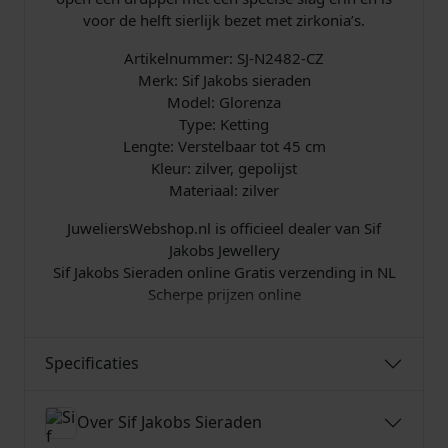
voor de helft sierlijk bezet met zirkonia’s.
N
2
Artikelnummer: SJ-N2482-CZ
4
Merk: Sif Jakobs sieraden
8
Model: Glorenza
2
Type: Ketting
-
Lengte: Verstelbaar tot 45 cm
C
Kleur: zilver, gepolijst
Z
Materiaal: zilver
a
a
JuweliersWebshop.nl is officieel dealer van Sif
n
Jakobs Jewellery
t
Sif Jakobs Sieraden online Gratis verzending in NL
a
Scherpe prijzen online
l
Specificaties
Over Sif Jakobs Sieraden