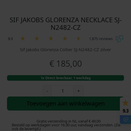
SIF JAKOBS GLORENZA NECKLACE SJ-
N2482-CZ
9.3
1.875 reviews
Sif Jakobs Glorenza Collier SJ-N2482-CZ zilver
€
185,00
1x Direct leverbaar, 1 werkdag
S
-
+
i
f
Toevoegen aan winkelwagen
J
9.3
a
k
Gratis verzending in NL vanaf € 49,00
Besteld op werkdagen voor 16:30 uur, vandaag verzonden. (Zie
o
ook de levertijd.)