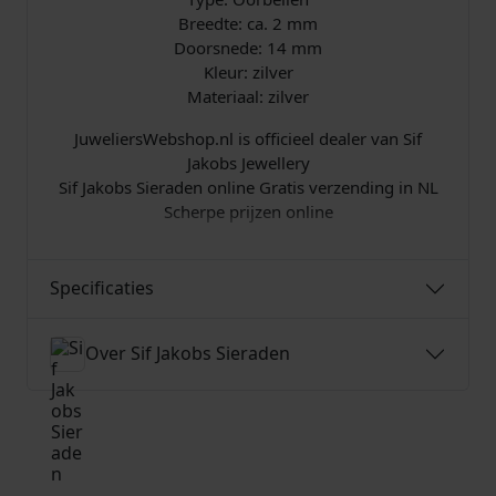
0
Breedte: ca. 2 mm
1
Doorsnede: 14 mm
9
Kleur: zilver
-
Materiaal: zilver
S
S
JuweliersWebshop.nl is officieel dealer van Sif
a
Jakobs Jewellery
a
Sif Jakobs Sieraden online Gratis verzending in NL
n
Scherpe prijzen online
t
a
l
Specificaties
Over Sif Jakobs Sieraden