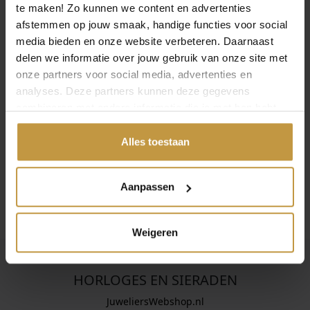
te maken! Zo kunnen we content en advertenties
afstemmen op jouw smaak, handige functies voor social
media bieden en onze website verbeteren. Daarnaast
INFORMATIE OVER SIF JAKOBS SIERADEN
delen we informatie over jouw gebruik van onze site met
onze partners voor social media, advertenties en
analyses. Deze partners kunnen deze gegevens
Sif Jakobs ontwerpt stijlvolle sieraden met een luxueuze
uitstraling. Elk ontwerp straalt elegantie en klasse uit,
combineren met andere informatie die je met hen hebt
vaak verrijkt met sprankelende zirkonia’s. Perfect voor
gedeeld of die ze hebben verzameld via jouw gebruik van
wie houdt van Scandinavisch design met een vleugje
hun diensten.
Alles toestaan
glamour.
Aanpassen
Weigeren
HORLOGES EN SIERADEN
JuweliersWebshop.nl