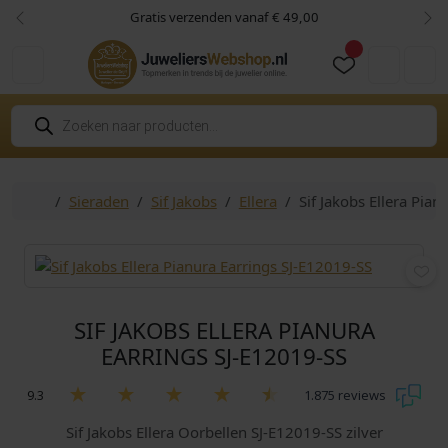
Skip to content
Skip to footer
Gratis verzenden vanaf € 49,00
Vorige
Vol
Cart
Account
P
r
o
d
u
c
Home
Sieraden
Sif Jakobs
Ellera
Sif Jakobs Ellera Pia
t
e
n
z
o
e
k
e
n
SIF JAKOBS ELLERA PIANURA
EARRINGS SJ-E12019-SS
9.3
1.875 reviews
Sif Jakobs Ellera Oorbellen SJ-E12019-SS zilver