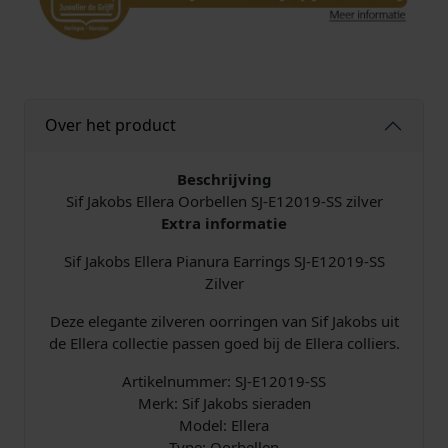
i
a
n
u
r
Over het product
a
E
a
Beschrijving
r
Sif Jakobs Ellera Oorbellen SJ-E12019-SS zilver
r
Extra informatie
i
Sif Jakobs Ellera Pianura Earrings SJ-E12019-SS
n
Zilver
g
s
Deze elegante zilveren oorringen van Sif Jakobs uit
S
de Ellera collectie passen goed bij de Ellera colliers.
J
-
Artikelnummer: SJ-E12019-SS
E
Merk: Sif Jakobs sieraden
1
Model: Ellera
2
Type: Oorbellen