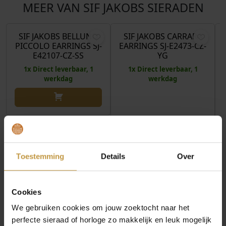
MEER VAN SIF JAKOBS SIERADEN
€
85,00
€
139,00
SIF JAKOBS BELLUNO
SIF JAKOBS CARRARA
PICCOLO EARRINGS SJ-
EARRINGS SJ-E2473-CZ-
E42107-CZ-SS
YG
1x Direct leverbaar, 1
1x Direct leverbaar, 1
werkdag
werkdag
Toestemming
Details
Over
Cookies
We gebruiken cookies om jouw zoektocht naar het
perfecte sieraad of horloge zo makkelijk en leuk mogelijk