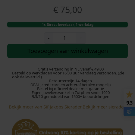
€
75,00
1x Direct leverbaar, 1 werkdag
S
-
+
i
f
Toevoegen aan winkelwagen
J
a
k
Gratis verzending in NL vanaf € 49,00
Besteld op werkdagen voor 16:30 uur, vandaag verzonden. (Zie
o
ook de levertijd.)
Retourtermijn 14 dagen
b
iDEAL, creditcard en achteraf betalen mogelijk
s
Bestel bij officieel dealer met garantie
Eigen juwelierswinkel in Zutphen sinds 1920
E
9.3/10 gemiddeld van 1500+ beoordelingen
l
9.3
Bekijk meer van Sif Jakobs Sieraden
Bekijk meer sieraden
l
e
r
a
P