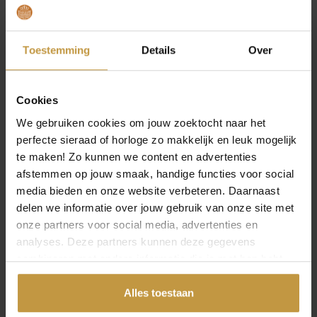
– Wereldtijd 39 tijdzones
– GPS-signaal indicator
– Solar power, geen batterij nodig
Toestemming
Details
Over
– Perpetual Calendar tot februari 2100
– Materiaal kast: titanium
– Soort glas: krasvast Saffier ontspiegeld
– Weergave: Uren, Minuten, Seconden, Datum, 24-
Cookies
uurs aanduiding, Gangreserve-aanduiding, Dual-
We gebruiken cookies om jouw zoektocht naar het
Time, ontvangstresultaat weergave, status
perfecte sieraad of horloge zo makkelijk en leuk mogelijk
satellietverbinding weergave,
te maken! Zo kunnen we content en advertenties
– Waterdicht: 10 ATM / 100 M
afstemmen op jouw smaak, handige functies voor social
Design Uurwerk:
media bieden en onze website verbeteren. Daarnaast
– Kastvorm: Rond
delen we informatie over jouw gebruik van onze site met
– Vorm wijzerplaat: Rond
onze partners voor social media, advertenties en
– Kleur Wijzerplaat: Grijs
analyses. Deze partners kunnen deze gegevens
– Kleur kast: Zilver / Zwart / Oranje
combineren met andere informatie die je met hen hebt
– Kleur wijzers: Zwart / Wit
gedeeld of die ze hebben verzameld via jouw gebruik van
– Oplichtende wijzers en index
hun diensten.
Alles toestaan
Band: