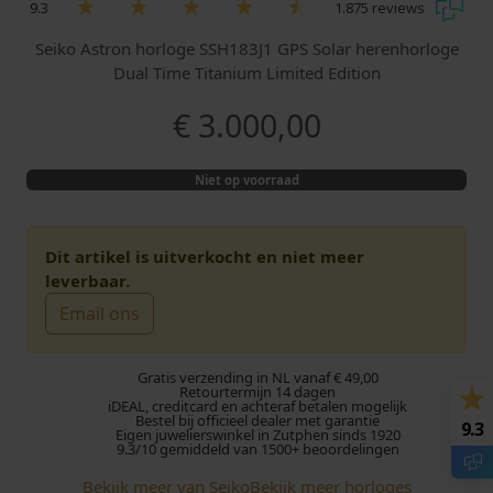
9.3
1.875 reviews
Seiko Astron horloge SSH183J1 GPS Solar herenhorloge
Dual Time Titanium Limited Edition
€
3.000,00
Niet op voorraad
Dit artikel is uitverkocht en niet meer
leverbaar.
Email ons
Gratis verzending in NL vanaf € 49,00
Retourtermijn 14 dagen
iDEAL, creditcard en achteraf betalen mogelijk
Bestel bij officieel dealer met garantie
9.3
Eigen juwelierswinkel in Zutphen sinds 1920
9.3/10 gemiddeld van 1500+ beoordelingen
Bekijk meer van Seiko
Bekijk meer horloges