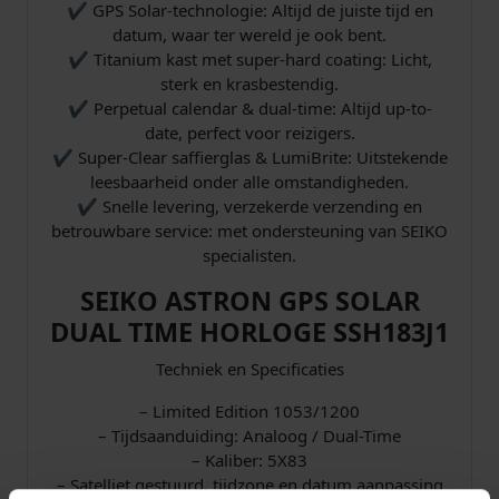
✔ GPS Solar-technologie: Altijd de juiste tijd en
datum, waar ter wereld je ook bent.
✔ Titanium kast met super-hard coating: Licht,
sterk en krasbestendig.
✔ Perpetual calendar & dual-time: Altijd up-to-
date, perfect voor reizigers.
✔ Super-Clear saffierglas & LumiBrite: Uitstekende
leesbaarheid onder alle omstandigheden.
✔ Snelle levering, verzekerde verzending en
betrouwbare service: met ondersteuning van SEIKO
specialisten.
SEIKO ASTRON GPS SOLAR
DUAL TIME HORLOGE SSH183J1
Techniek en Specificaties
– Limited Edition 1053/1200
– Tijdsaanduiding: Analoog / Dual-Time
– Kaliber: 5X83
– Satelliet gestuurd, tijdzone en datum aanpassing