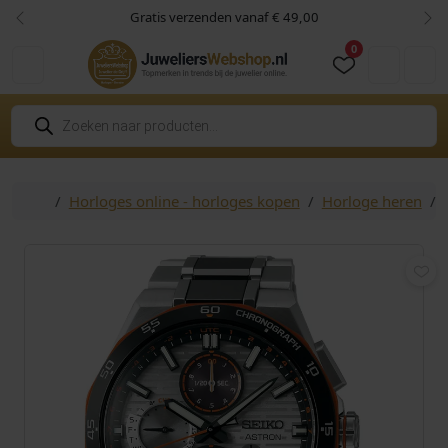
Skip to content
Skip to footer
Gratis verzenden vanaf € 49,00
Vorige
Vol
0
Cart
Account
P
r
o
d
u
c
Home
Horloges online - horloges kopen
Horloge heren
t
e
n
z
o
e
k
e
n