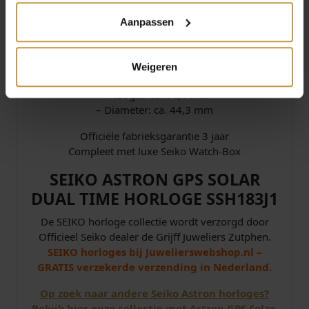
– Type sluiting: Drievoudige sluiting met
Aanpassen
drukknopontgrendeling
– Kleur band: Zilver, Zwart
– Materiaal band: Titanium
Weigeren
Afmetingen Horloge:
– Hoogte: ca. 14,4 mm
– Diameter: ca. 44,3 mm
Officiële fabrieksgarantie 3 jaar
Compleet met luxe Seiko Watch-Box
SEIKO ASTRON GPS SOLAR
DUAL TIME HORLOGE SSH183J1
De SEIKO horloge collectie wordt verzorgd door
Officieel Seiko dealer de Grijff Juweliers Zutphen.
SEIKO horloges bij Juwelierswebshop.nl –
GRATIS verzekerde verzending in Nederland.
Op zoek naar andere Seiko Astron horloges?
Bekijk hier onze collectie met Astron GPS Solar.