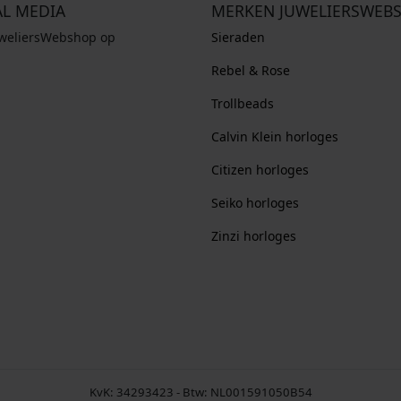
AL MEDIA
MERKEN JUWELIERSWEB
uweliersWebshop op
Sieraden
Rebel & Rose
Trollbeads
Calvin Klein horloges
Citizen horloges
Seiko horloges
Zinzi horloges
KvK: 34293423 - Btw: NL001591050B54