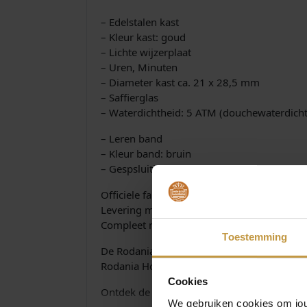
– Edelstalen kast
– Kleur kast: goud
– Lichte wijzerplaat
– Uren, Minuten
– Diameter kast ca. 21 x 28,5 mm
– Saffierglas
– Waterdichtheid: 5 ATM (douchewaterdicht
– Leren band
– Kleur band: bruin
– Gespsluiting
Officiele fabrieksgarantie 3 jaar
Levering met NL-gebruiksaanwijzing
Compleet met luxe Rodania Watch-Box
Toestemming
De Rodania Dameshorloge collectie wordt ve
Rodania Horloges bij JuweliersWebshop.nl 
Cookies
Ontdek de collectie met je favoriete Rodani
We gebruiken cookies om jouw