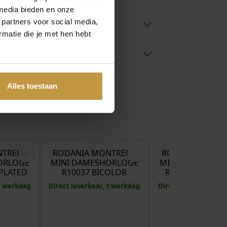
media bieden en onze
 partners voor social media,
matie die je met hen hebt
Alles toestaan
€
249,00
€
249,00
€
NTREUX
RODANIA MONTREUX
RODANIA MONT
ORLOGE
MINI DAMESHORLOGE
MINI DAMESHOR
PLATED
R10037 BICOLOR
R10036 PAREL
 1 werkdag
Direct leverbaar, 1 werkdag
Direct leverbaar, 1 