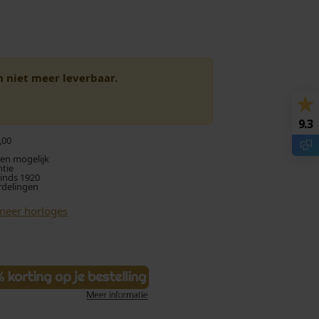
en niet meer leverbaar.
9.3
,00
len mogelijk
ntie
sinds 1920
rdelingen
meer horloges