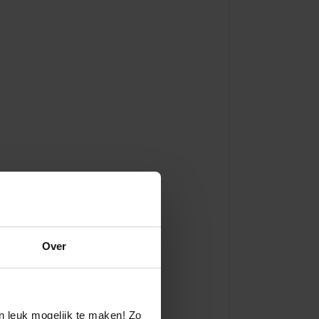
Over
.
en krasvast saffierglas!
n leuk mogelijk te maken! Zo