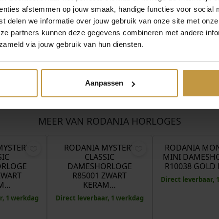
enties afstemmen op jouw smaak, handige functies voor social 
t delen we informatie over jouw gebruik van onze site met onze
eze partners kunnen deze gegevens combineren met andere infor
zameld via jouw gebruik van hun diensten.
Aanpassen
MEER VAN RODANIA HORLOGES
€
249,00
€
249,00
MYSTERY
RODANIA MYSTERY
RODANIA MO
SIC
CLASSIC
MINI DAMESH
RLOGE
DAMESHORLOGE
R10038 GOLD 
ZWART
R85001 ZWART
Direct leverbaar,
M…
KERAM…
r, 1 werkdag
Direct leverbaar, 1 werkdag