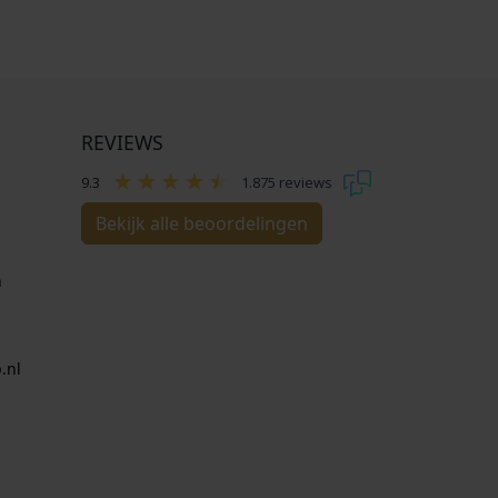
REVIEWS
9.3
1.875 reviews
Bekijk alle beoordelingen
n
.nl