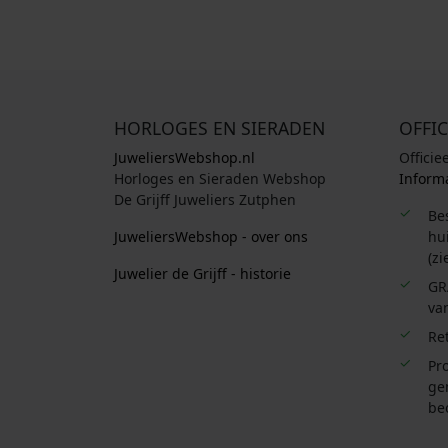
HORLOGES EN SIERADEN
OFFIC
JuweliersWebshop.nl
Officie
Horloges en Sieraden Webshop
Informa
De Grijff Juweliers Zutphen
Be
JuweliersWebshop - over ons
hui
(zi
Juwelier de Grijff - historie
GR
van
Re
Pro
ge
be