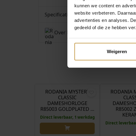
kunnen we content en advert
website verbeteren. Daarnaas
Specificaties
advertenties en analyses. D
gedeeld of die ze hebben ver
Over Rodania
Weigeren
€
269,00
RODANIA MYSTERY
RODANIA 
CLASSIC
CLAS
DAMESHORLOGE
DAMESHO
R85003 GOLDPLATED …
R85002 
KERA
Direct leverbaar, 1 werkdag
Direct leverbaa