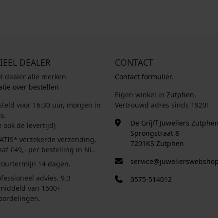
IEEL DEALER
CONTACT
el dealer alle merken
Contact formulier.
tie over bestellen
Eigen winkel in
Zutphen
.
steld voor 16:30 uur, morgen in
Vertrouwd adres sinds 1920!
s.
De Grijff Juweliers Zutphe
e ook de levertijd)
Sprongstraat 8
ATIS* verzekerde verzending,
7201KS Zutphen
af €49,- per bestelling in NL.
service@juwelierswebshop
tourtermijn 14 dagen.
fessioneel advies. 9.3
0575-514012
middeld van 1500+
oordelingen.