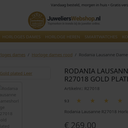
Vandaag besteld, morgen in huis • Gratis ve
HORLOGES DAMES
HORLOGE HEREN
SMARTWATCHES
KO
loges dames
Horloge dames rood
Rodania Lausanne Dames
RODANIA LAUSAN
R27018 GOLD PLAT
Artikelnr.: R27018
9.3
Rodania Lausanne R27018 Horl
€
269,00