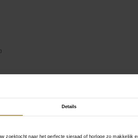
)
Details
rzorgd door Officieel Rodania dealer de Grijff Juweliers Zutphen
– GRATIS verzekerde verzending in Nederland.
a dameshorloge. Alle met drie jaar garantie, Swiss Made uurwerk 
 zoektocht naar het perfecte sieraad of horloge zo makkelijk e