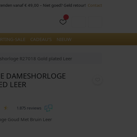
rzenden vanaf € 49,00 – Niet goed? Geld retour!
Contact
Cart
Account
RTING-SALE
CADEAU’S
NIEUW
horloge R27018 Gold plated Leer
NE DAMESHORLOGE
ED LEER
1.875 reviews
oge Goud Met Bruin Leer