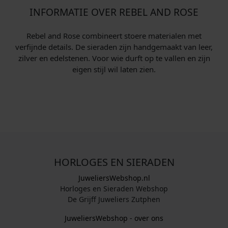
k
s
k
s
INFORMATIE OVER REBEL AND ROSE
e
:
e
:
p
€
p
€
Rebel and Rose combineert stoere materialen met
r
r
verfijnde details. De sieraden zijn handgemaakt van leer,
i
1
i
8
zilver en edelstenen. Voor wie durft op te vallen en zijn
j
7
j
8
eigen stijl wil laten zien.
s
8
s
,
w
,
w
0
a
0
a
0
s
0
s
.
:
.
:
€
€
HORLOGES EN SIERADEN
2
1
3
2
JuweliersWebshop.nl
9
9
Horloges en Sieraden Webshop
,
,
De Grijff Juweliers Zutphen
0
0
JuweliersWebshop - over ons
0
0