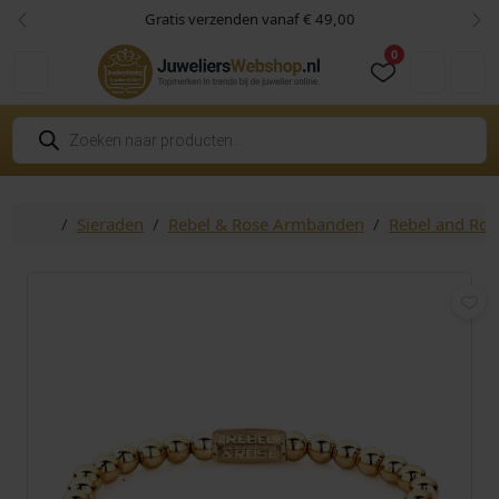
Skip to content
Skip to footer
Gratis verzenden vanaf € 49,00
Vorige
Vol
0
Cart
Account
P
r
o
d
u
c
Home
Sieraden
Rebel & Rose Armbanden
Rebel and Ro
t
e
n
z
o
e
k
e
n