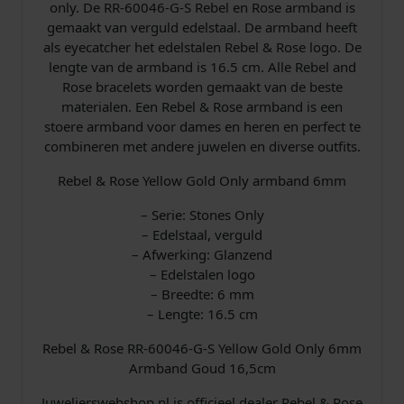
only. De RR-60046-G-S Rebel en Rose armband is
6
gemaakt van verguld edelstaal. De armband heeft
-
als eyecatcher het edelstalen Rebel & Rose logo. De
G
lengte van de armband is 16.5 cm. Alle Rebel and
-
Rose bracelets worden gemaakt van de beste
S
materialen. Een Rebel & Rose armband is een
A
stoere armband voor dames en heren en perfect te
r
combineren met andere juwelen en diverse outfits.
m
b
Rebel & Rose Yellow Gold Only armband 6mm
a
n
– Serie: Stones Only
d
– Edelstaal, verguld
1
– Afwerking: Glanzend
6
– Edelstalen logo
,
– Breedte: 6 mm
5
– Lengte: 16.5 cm
c
Rebel & Rose RR-60046-G-S Yellow Gold Only 6mm
m
Armband Goud 16,5cm
a
a
Juwelierswebshop.nl is officieel dealer Rebel & Rose