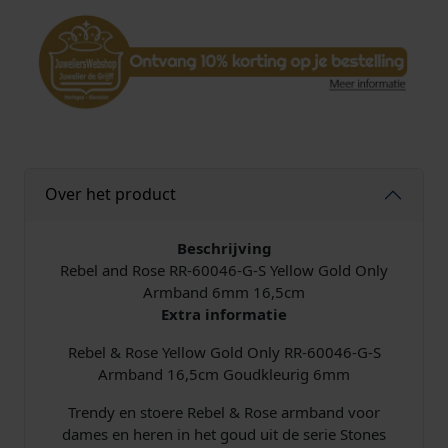
Y
e
l
l
o
w
G
o
l
Over het product
d
O
n
Beschrijving
l
Rebel and Rose RR-60046-G-S Yellow Gold Only
y
Armband 6mm 16,5cm
R
Extra informatie
R
Rebel & Rose Yellow Gold Only RR-60046-G-S
-
Armband 16,5cm Goudkleurig 6mm
6
0
Trendy en stoere Rebel & Rose armband voor
0
dames en heren in het goud uit de serie Stones
4