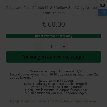
9.3
Rebel and Rose RR-60046-G-S Yellow Gold Only Armband
6mm 16,5cm
€
60,00
Direct leverbaar, 1 werkdag
R
-
+
e
b
Toevoegen aan winkelwagen
e
l
a
Gratis verzending in NL vanaf € 49,00
Besteld op werkdagen voor 16:30 uur, vandaag verzonden. (Zie
n
ook de levertijd.)
Retourtermijn 14 dagen
d
iDEAL, creditcard en achteraf betalen mogelijk
R
Bestel bij officieel dealer met garantie
Eigen juwelierswinkel in Zutphen sinds 1920
o
9.3/10 gemiddeld van 1500+ beoordelingen
s
Bekijk meer van Rebel and Rose
Bekijk meer sieraden
e