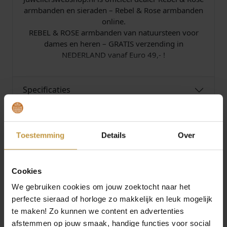
n
armbanden en sieraden – Rebel & Rose armbanden
t
online.
a
REBEL & ROSE armbanden van natuursteen voor
l
dames en heren – GRATIS verzending in
NEDERLAND vanaf Euro 49,- !
Specificaties
Over Rebel and Rose
Toestemming
Details
Over
Cookies
We gebruiken cookies om jouw zoektocht naar het
MEER VAN REBEL AND ROSE
perfecte sieraad of horloge zo makkelijk en leuk mogelijk
te maken! Zo kunnen we content en advertenties
Aanbieding!
Aanbieding!
afstemmen op jouw smaak, handige functies voor social