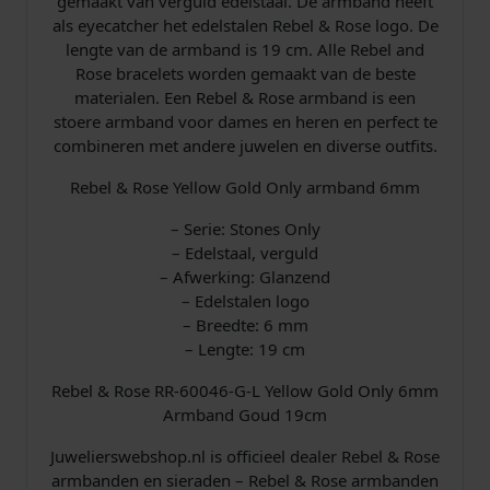
gemaakt van verguld edelstaal. De armband heeft
-
als eyecatcher het edelstalen Rebel & Rose logo. De
G
lengte van de armband is 19 cm. Alle Rebel and
-
Rose bracelets worden gemaakt van de beste
L
materialen. Een Rebel & Rose armband is een
A
stoere armband voor dames en heren en perfect te
r
combineren met andere juwelen en diverse outfits.
m
b
Rebel & Rose Yellow Gold Only armband 6mm
a
n
– Serie: Stones Only
d
– Edelstaal, verguld
1
– Afwerking: Glanzend
9
– Edelstalen logo
c
– Breedte: 6 mm
m
– Lengte: 19 cm
a
Rebel & Rose RR-60046-G-L Yellow Gold Only 6mm
a
Armband Goud 19cm
n
t
Juwelierswebshop.nl is officieel dealer Rebel & Rose
a
armbanden en sieraden – Rebel & Rose armbanden