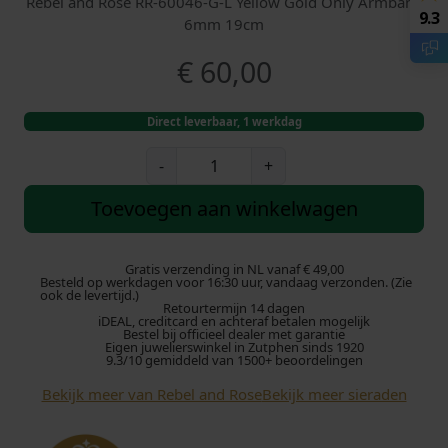
Rebel and Rose RR-60046-G-L Yellow Gold Only Armband
9.3
6mm 19cm
€
60,00
Direct leverbaar, 1 werkdag
R
-
+
e
b
Toevoegen aan winkelwagen
e
l
a
Gratis verzending in NL vanaf € 49,00
Besteld op werkdagen voor 16:30 uur, vandaag verzonden. (Zie
n
ook de levertijd.)
Retourtermijn 14 dagen
d
iDEAL, creditcard en achteraf betalen mogelijk
R
Bestel bij officieel dealer met garantie
Eigen juwelierswinkel in Zutphen sinds 1920
o
9.3/10 gemiddeld van 1500+ beoordelingen
s
Bekijk meer van Rebel and Rose
Bekijk meer sieraden
e
Y
e