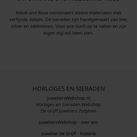
:
.
:
€
€
Rebel and Rose combineert stoere materialen met
verfijnde details. De sieraden zijn handgemaakt van leer,
2
1
zilver en edelstenen. Voor wie durft op te vallen en zijn
eigen stijl wil laten zien.
3
2
9
9
,
,
0
0
0
0
.
.
HORLOGES EN SIERADEN
JuweliersWebshop.nl
Horloges en Sieraden Webshop
De Grijff Juweliers Zutphen
JuweliersWebshop - over ons
Juwelier de Grijff - historie