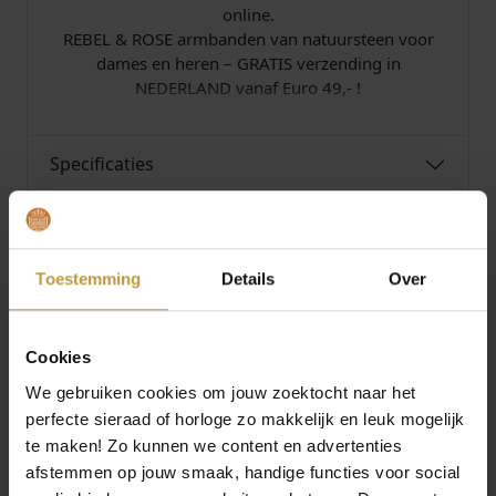
l
online.
REBEL & ROSE armbanden van natuursteen voor
dames en heren – GRATIS verzending in
NEDERLAND vanaf Euro 49,- !
Specificaties
Over Rebel and Rose
Toestemming
Details
Over
Cookies
MEER VAN REBEL AND ROSE
We gebruiken cookies om jouw zoektocht naar het
O
H
O
H
€
239,00
€
178,00
€
129,00
€
88,00
perfecte sieraad of horloge zo makkelijk en leuk mogelijk
o
u
o
u
te maken! Zo kunnen we content en advertenties
r
i
r
i
REBEL AND ROSE
REBEL AND ROSE
Aanbieding!
Aanbieding!
TWISTED 925
SMALL BRAIDED
afstemmen op jouw smaak, handige functies voor social
s
d
s
d
ANTHRACITE RR-
ANTHRACITE RR-