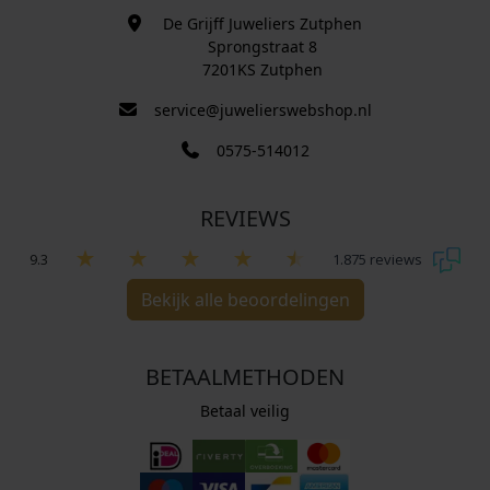
De Grijff Juweliers Zutphen
Sprongstraat 8
7201KS Zutphen
service@juwelierswebshop.nl
0575-514012
REVIEWS
9.3
1.875 reviews
Bekijk alle beoordelingen
BETAALMETHODEN
Betaal veilig