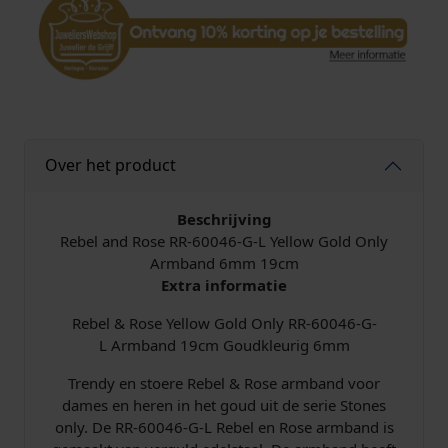
l
l
o
w
G
o
l
Over het product
d
O
n
Beschrijving
l
Rebel and Rose RR-60046-G-L Yellow Gold Only
y
Armband 6mm 19cm
R
Extra informatie
R
Rebel & Rose Yellow Gold Only RR-60046-G-
-
L Armband 19cm Goudkleurig 6mm
6
0
Trendy en stoere Rebel & Rose armband voor
0
dames en heren in het goud uit de serie Stones
4
only. De RR-60046-G-L Rebel en Rose armband is
6