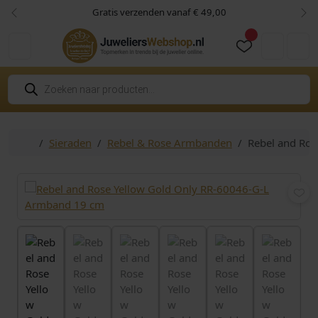
Skip to content
Skip to footer
Gratis verzenden vanaf € 49,00
Vorige
Vol
Cart
Account
P
r
o
d
u
c
Home
Sieraden
Rebel & Rose Armbanden
Rebel and Ro
t
e
n
z
o
e
k
e
n