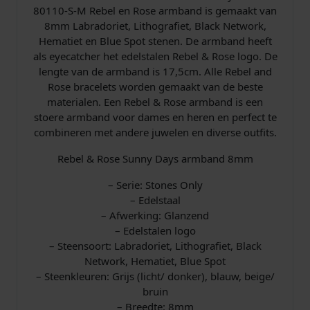
-
80110-S-M Rebel en Rose armband is gemaakt van
S
8mm Labradoriet, Lithografiet, Black Network,
-
Hematiet en Blue Spot stenen. De armband heeft
M
als eyecatcher het edelstalen Rebel & Rose logo. De
A
lengte van de armband is 17,5cm. Alle Rebel and
r
Rose bracelets worden gemaakt van de beste
m
materialen. Een Rebel & Rose armband is een
b
stoere armband voor dames en heren en perfect te
a
combineren met andere juwelen en diverse outfits.
n
d
Rebel & Rose Sunny Days armband 8mm
1
7
– Serie: Stones Only
,
– Edelstaal
5
– Afwerking: Glanzend
c
– Edelstalen logo
m
– Steensoort: Labradoriet, Lithografiet, Black
a
Network, Hematiet, Blue Spot
a
– Steenkleuren: Grijs (licht/ donker), blauw, beige/
n
bruin
t
– Breedte: 8mm