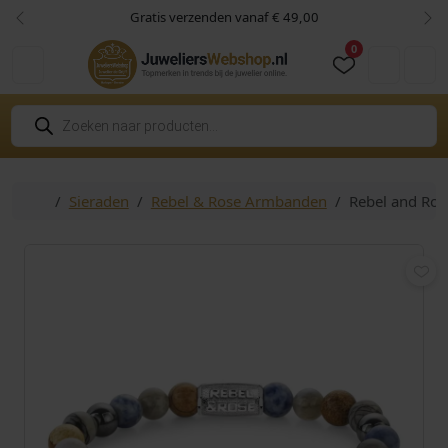
Skip to content
Skip to footer
Gratis verzenden vanaf € 49,00
Vorige
Vol
0
Cart
Account
P
r
o
d
u
c
Home
Sieraden
Rebel & Rose Armbanden
Rebel and Ro
t
e
n
z
o
e
k
e
n