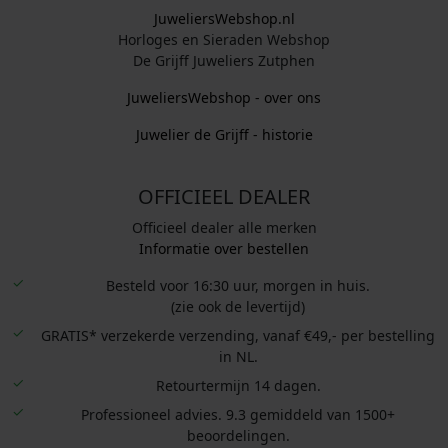
3
2
JuweliersWebshop.nl
9
9
Horloges en Sieraden Webshop
,
,
De Grijff Juweliers Zutphen
0
0
JuweliersWebshop - over ons
0
0
.
.
Juwelier de Grijff - historie
OFFICIEEL DEALER
Officieel dealer alle merken
Informatie over bestellen
Besteld voor 16:30 uur, morgen in huis.
(zie ook de levertijd)
GRATIS* verzekerde verzending, vanaf €49,- per bestelling
in NL.
Retourtermijn 14 dagen.
Professioneel advies. 9.3 gemiddeld van 1500+
beoordelingen.