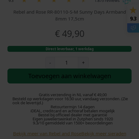
9.3
1.875 reviews
Rebel and Rose RR-80110-S-M Sunny Days Armband
9.3
8mm 17,5cm
€
49,90
Direct leverbaar, 1 werkdag
R
-
+
e
b
Toevoegen aan winkelwagen
e
l
a
Gratis verzending in NL vanaf € 49,00
Besteld op werkdagen voor 16:30 uur, vandaag verzonden. (Zie
n
ook de levertijd.)
Retourtermijn 14 dagen
d
iDEAL, creditcard en achteraf betalen mogelijk
R
Bestel bij officieel dealer met garantie
Eigen juwelierswinkel in Zutphen sinds 1920
o
9.3/10 gemiddeld van 1500+ beoordelingen
s
Bekijk meer van Rebel and Rose
Bekijk meer sieraden
e