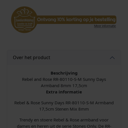
S
u
n
n
y
D
a
y
s
Over het product
8
m
m
Beschrijving
R
Rebel and Rose RR-80110-S-M Sunny Days
R
Armband 8mm 17,5cm
-
Extra informatie
8
Rebel & Rose Sunny Days RR-80110-S-M Armband
0
17,5cm Stenen Mix 8mm
1
1
Trendy en stoere Rebel & Rose armband voor
0
dames en heren uit de serie Stones Only. De RR-