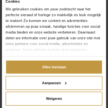
Cookies
We gebruiken cookies om jouw zoektocht naar het
MEER VAN REBEL AND ROSE
perfecte sieraad of horloge zo makkelijk en leuk mogelijk
te maken! Zo kunnen we content en advertenties
Aanbieding!
Aanbieding!
afstemmen op jouw smaak, handige functies voor social
media bieden en onze website verbeteren. Daarnaast
delen we informatie over jouw gebruik van onze site met
onze partners voor social media, advertenties en
analyses. Deze partners kunnen deze gegevens
combineren met andere informatie die je met hen hebt
gedeeld of die ze hebben verzameld via jouw gebruik van
O
H
O
H
€
239,00
€
178,00
€
129,00
€
88,00
hun diensten.
Alles toestaan
o
u
o
u
r
i
r
i
REBEL AND ROSE
REBEL AND ROSE
TWISTED 925
SMALL BRAIDED
s
d
s
d
Aanpassen
ANTHRACITE RR-
ANTHRACITE RR-
p
i
p
i
L0154-S-L ARMB…
L0152-S-M AR…
r
g
r
g
1x Direct leverbaar, 1
1x Direct leverbaar, 1
o
e
o
e
Weigeren
werkdag
werkdag
n
p
n
p