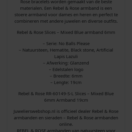
Rose bracelets worden gemaakt van de beste
L
materialen. Een Rebel & Rose armband is een
A
stoere armband voor dames en heren en perfect te
r
combineren met andere juwelen en diverse outfits.
m
b
Rebel & Rose Slices – Mixed Blue armband 6mm
a
n
– Serie: No Balls Please
d
– Natuursteen, Hematite, Black stone, Artificial
6
Lapis Lazuli
m
– Afwerking: Glanzend
m
– Edelstalen logo
1
– Breedte: 6mm
9
– Lengte: 19cm
c
Rebel & Rose RR-60149-S-L Slices – Mixed Blue
m
6mm Armband 19cm
a
a
Juwelierswebshop.nl is officieel dealer Rebel & Rose
n
armbanden en sieraden – Rebel & Rose armbanden
t
online.
a
REBEL & ROSE armbanden van natuursteen voor