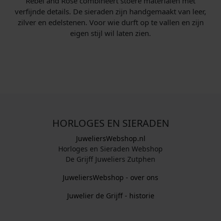
Rebel and Rose combineert stoere materialen met
verfijnde details. De sieraden zijn handgemaakt van leer,
2
1
zilver en edelstenen. Voor wie durft op te vallen en zijn
eigen stijl wil laten zien.
3
2
9
9
,
,
0
0
0
0
.
.
HORLOGES EN SIERADEN
JuweliersWebshop.nl
Horloges en Sieraden Webshop
De Grijff Juweliers Zutphen
JuweliersWebshop - over ons
Juwelier de Grijff - historie