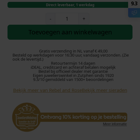
9.3
Direct leverbaar, 1 werkdag
R
-
+
e
b
Toevoegen aan winkelwagen
e
l
a
Gratis verzending in NL vanaf € 49,00
Besteld op werkdagen voor 16:30 uur, vandaag verzonden. (Zie
n
ook de levertijd.)
Retourtermijn 14 dagen
d
iDEAL, creditcard en achteraf betalen mogelijk
R
Bestel bij officieel dealer met garantie
Eigen juwelierswinkel in Zutphen sinds 1920
o
9.3/10 gemiddeld van 1500+ beoordelingen
s
Bekijk meer van Rebel and Rose
Bekijk meer sieraden
e
S
l
i
c
e
s
-