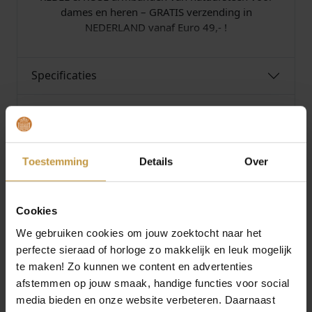
l
dames en heren – GRATIS verzending in
NEDERLAND vanaf Euro 49,- !
Specificaties
Over Rebel and Rose
Toestemming
Details
Over
Cookies
MEER VAN REBEL AND ROSE
O
H
O
H
€
239,00
€
178,00
€
129,00
€
88,00
We gebruiken cookies om jouw zoektocht naar het
o
u
o
u
perfecte sieraad of horloge zo makkelijk en leuk mogelijk
r
i
r
i
REBEL AND ROSE
REBEL AND ROSE
Aanbieding!
Aanbieding!
te maken! Zo kunnen we content en advertenties
TWISTED 925
SMALL BRAIDED
s
d
s
d
ANTHRACITE RR-
ANTHRACITE RR-
afstemmen op jouw smaak, handige functies voor social
p
i
p
i
L0154-S-L ARMB…
L0152-S-M AR…
media bieden en onze website verbeteren. Daarnaast
r
g
r
g