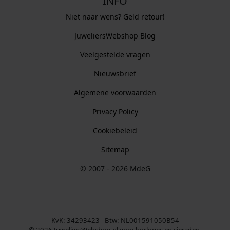
INFO
Niet naar wens? Geld retour!
JuweliersWebshop Blog
Veelgestelde vragen
Nieuwsbrief
Algemene voorwaarden
Privacy Policy
Cookiebeleid
Sitemap
© 2007 - 2026 MdeG
KvK: 34293423 - Btw: NL001591050B54
© 2026 JuweliersWebshop.nl voor horloges en sieraden.