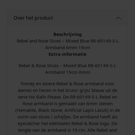
M
i
Over het product
x
e
d
Beschrijving
B
Rebel and Rose Slices – Mixed Blue RR-60149-S-L
l
Armband 6mm 19cm
u
Extra informatie
e
Rebel & Rose Slices – Mixed Blue RR-60149-S-L
R
Armband 19cm 6mm
R
-
Trendy en stoere Rebel & Rose armband voor
6
dames en heren in het bruin/ grijs/ blauw uit de
0
serie No Balls Please. De RR-60149-S-L Rebel en
1
Rose armband is gemaakt van 6mm stenen
4
(Hematite, Black stone, Artificial Lapis Lazuli) in de
9
vorm van slices / schijfjes. De armband heeft als
-
eyecatcher het edelstalen Rebel & Rose logo. De
S
lengte van de armband is 19 cm. Alle Rebel and
-