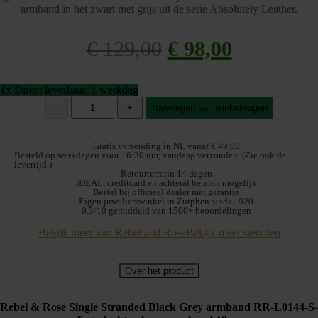
armband in het zwart met grijs uit de serie Absolutely Leather.
€
129,00
Oorspronkelijke
€
98,00
Huidige
prijs
prijs
1x Direct leverbaar, 1 werkdag
was:
is:
Rebel
-
+
Toevoegen aan winkelwagen
and
€ 129,00.
€ 98,00.
Rose
Single
Gratis verzending in NL vanaf € 49,00
Stranded
Besteld op werkdagen voor 16:30 uur, vandaag verzonden. (Zie ook de
levertijd.)
Black
Retourtermijn 14 dagen
Grey
iDEAL, creditcard en achteraf betalen mogelijk
RR-
Bestel bij officieel dealer met garantie
Eigen juwelierswinkel in Zutphen sinds 1920
L0144-
9.3/10 gemiddeld van 1500+ beoordelingen
S-
L
Bekijk meer van Rebel and Rose
Bekijk meer sieraden
Armband
19cm
aantal
Over het product
Rebel & Rose Single Stranded Black Grey armband RR-L0144-S-