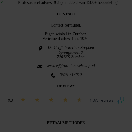
Professioneel advies. 9.3 gemiddeld van 1500+ beoordelingen.
CONTACT
Contact formulier.
Eigen winkel in
Zutphen
.
Vertrouwd adres sinds 1920!
De Grijff Juweliers Zutphen
Sprongstraat 8
7201KS Zutphen
service@juwelierswebshop.nl
0575-514012
REVIEWS
9.3
1.875 reviews
Bekijk alle beoordelingen
BETAALMETHODEN