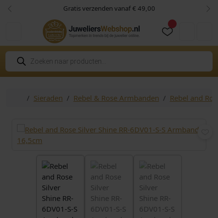
Skip to content
Skip to footer
Gratis verzenden vanaf € 49,00
Vorige
Vol
Cart
Account
P
r
o
d
u
c
Home
Sieraden
Rebel & Rose Armbanden
Rebel and Ro
t
e
n
z
o
e
k
e
n