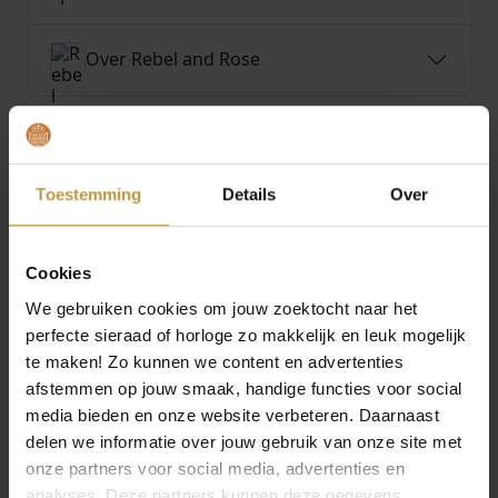
Over Rebel and Rose
Toestemming
Details
Over
MEER VAN REBEL AND ROSE
O
H
O
H
€
239,00
€
178,00
€
129,00
€
88,00
o
u
o
u
Cookies
r
i
r
i
REBEL AND ROSE
REBEL AND ROSE
Aanbieding!
Aanbieding!
TWISTED 925
SMALL BRAIDED
s
d
s
d
We gebruiken cookies om jouw zoektocht naar het
ANTHRACITE RR-
ANTHRACITE RR-
p
i
p
i
perfecte sieraad of horloge zo makkelijk en leuk mogelijk
L0154-S-L ARMB…
L0152-S-M AR…
r
g
r
g
te maken! Zo kunnen we content en advertenties
1x Direct leverbaar, 1
1x Direct leverbaar, 1
o
e
o
e
afstemmen op jouw smaak, handige functies voor social
werkdag
werkdag
n
p
n
p
media bieden en onze website verbeteren. Daarnaast
k
r
k
r
delen we informatie over jouw gebruik van onze site met
e
i
e
i
onze partners voor social media, advertenties en
l
j
l
j
analyses. Deze partners kunnen deze gegevens