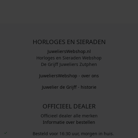
,
,
0
0
0
0
.
.
HORLOGES EN SIERADEN
JuweliersWebshop.nl
Horloges en Sieraden Webshop
De Grijff Juweliers Zutphen
JuweliersWebshop - over ons
Juwelier de Grijff - historie
OFFICIEEL DEALER
Officieel dealer alle merken
Informatie over bestellen
Besteld voor 16:30 uur, morgen in huis.