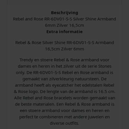
e
R
Beschrijving
R
Rebel and Rose RR-6DV01-S-S Silver Shine Armband
-
6mm Zilver 16,5cm
6
Extra informatie
D
Rebel & Rose Silver Shine RR-6DV01-S-S Armband
V
16,5cm Zilver 6mm
0
1
Trendy en stoere Rebel & Rose armband voor
-
dames en heren in het zilver uit de serie Stones
S
only. De RR-6DV01-S-S Rebel en Rose armband is
-
gemaakt van zilverkleurig natuursteen. De
S
armband heeft als eyecatcher het edelstalen Rebel
A
& Rose logo. De lengte van de armband is 16.5 cm.
r
Alle Rebel and Rose bracelets worden gemaakt van
m
de beste materialen. Een Rebel & Rose armband is
b
een stoere armband voor dames en heren en
a
perfect te combineren met andere juwelen en
n
diverse outfits.
d