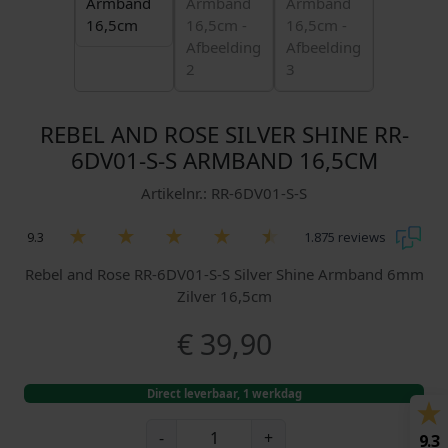
REBEL AND ROSE SILVER SHINE RR-
6DV01-S-S ARMBAND 16,5CM
Artikelnr.: RR-6DV01-S-S
9.3
1.875 reviews
Rebel and Rose RR-6DV01-S-S Silver Shine Armband 6mm
Zilver 16,5cm
€
39,90
Direct leverbaar, 1 werkdag
R
-
+
9.3