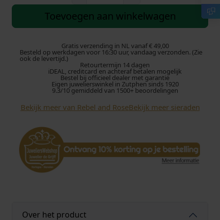
e
b
Toevoegen aan winkelwagen
e
l
a
Gratis verzending in NL vanaf € 49,00
Besteld op werkdagen voor 16:30 uur, vandaag verzonden. (Zie
n
ook de levertijd.)
Retourtermijn 14 dagen
d
iDEAL, creditcard en achteraf betalen mogelijk
R
Bestel bij officieel dealer met garantie
Eigen juwelierswinkel in Zutphen sinds 1920
o
9.3/10 gemiddeld van 1500+ beoordelingen
s
Bekijk meer van Rebel and Rose
Bekijk meer sieraden
e
S
i
l
v
e
r
S
h
i
Over het product
n