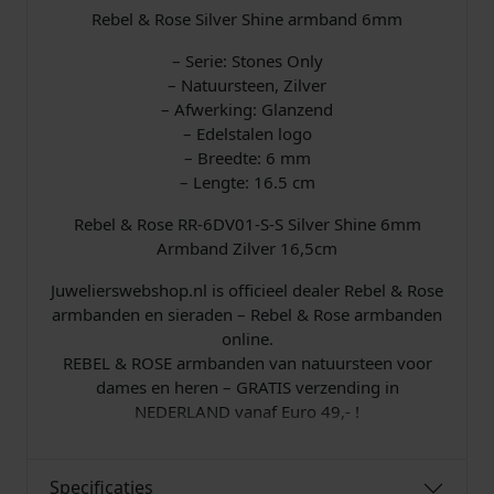
1
Rebel & Rose Silver Shine armband 6mm
6
,
– Serie: Stones Only
5
– Natuursteen, Zilver
c
– Afwerking: Glanzend
m
– Edelstalen logo
a
– Breedte: 6 mm
a
– Lengte: 16.5 cm
n
Rebel & Rose RR-6DV01-S-S Silver Shine 6mm
t
Armband Zilver 16,5cm
a
l
Juwelierswebshop.nl is officieel dealer Rebel & Rose
armbanden en sieraden – Rebel & Rose armbanden
online.
REBEL & ROSE armbanden van natuursteen voor
dames en heren – GRATIS verzending in
NEDERLAND vanaf Euro 49,- !
Specificaties